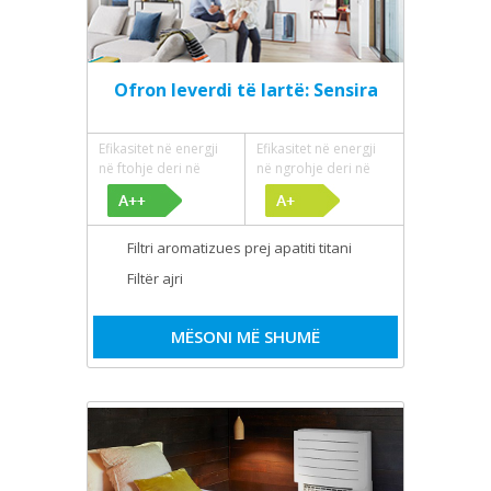
Ofron leverdi të lartë: Sensira
Efikasitet në energji
Efikasitet në energji
në ftohje deri në
në ngrohje deri në
Filtri aromatizues prej apatiti titani
Filtër ajri
MËSONI MË SHUMË