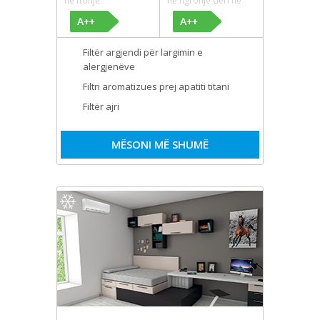
në ftohje
në ngrohje deri në
Filtër argjendi për largimin e
alergjenëve
Filtri aromatizues prej apatiti titani
Filtër ajri
MËSONI MË SHUMË