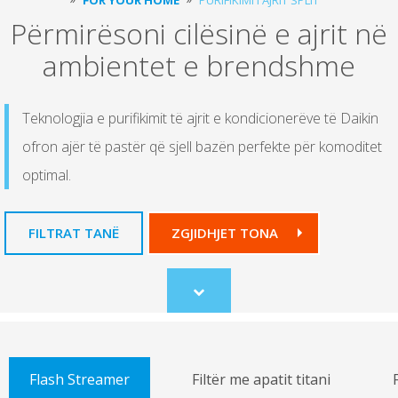
Përmirësoni cilësinë e ajrit në
ambientet e brendshme
Teknologjia e purifikimit të ajrit e kondicionerëve të Daikin
ofron ajër të pastër që sjell bazën perfekte për komoditet
optimal.
FILTRAT TANË
ZGJIDHJET TONA
Scroll
to
content
Flash Streamer
Filtër me apatit titani