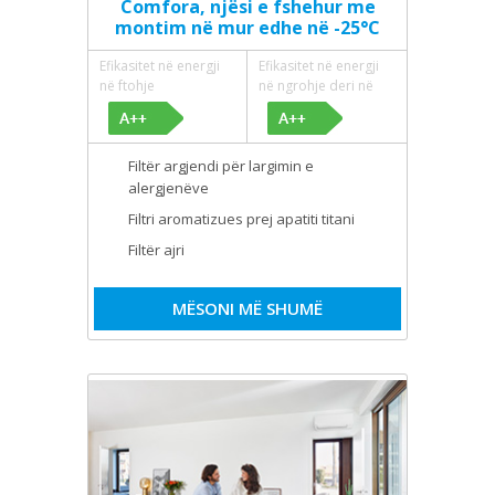
Comfora, njësi e fshehur me
montim në mur edhe në -25°C​
Efikasitet në energji
Efikasitet në energji
në ftohje
në ngrohje deri në
Filtër argjendi për largimin e
alergjenëve
Filtri aromatizues prej apatiti titani
Filtër ajri
MËSONI MË SHUMË