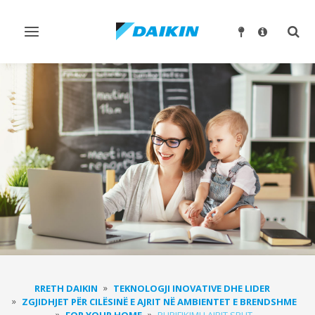
Ndrysho
Ndry
navigimin
kërk
RRETH DAIKIN
TEKNOLOGJI INOVATIVE DHE LIDER
ZGJIDHJET PËR CILËSINË E AJRIT NË AMBIENTET E BRENDSHME
FOR YOUR HOME
PURIFIKIMI I AJRIT SPLIT