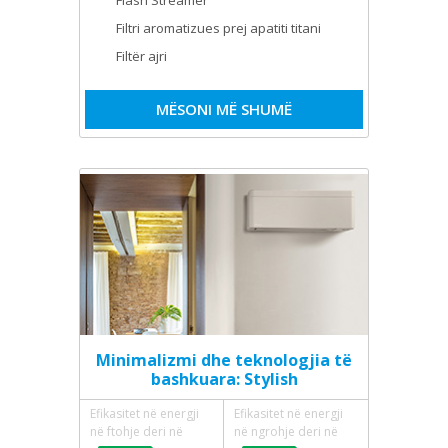
Filtri aromatizues prej apatiti titani
Filtër ajri
MËSONI MË SHUMË
Minimalizmi dhe teknologjia të
bashkuara: Stylish
Efikasitet në energji
Efikasitet në energji
në ftohje deri në
në ngrohje deri në