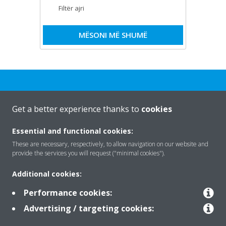
Filtër ajri
MËSONI MË SHUMË
Get a better experience thanks to
cookies
Rreth nesh
Essential and functional cookies:
These are necessary, respectively, to allow navigation on our website and
provide the services you will request ("minimal cookies").
Zgjidhje
Additional cookies:
Performance cookies:
Kontakti
Advertising / targeting cookies: