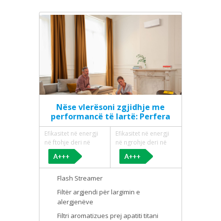
Nëse vlerësoni zgjidhje me
performancë të lartë: Perfera
Efikasitet në energji
Efikasitet në energji
në ftohje deri në
në ngrohje deri në
Flash Streamer
Filtër argjendi për largimin e
alergjenëve
Filtri aromatizues prej apatiti titani