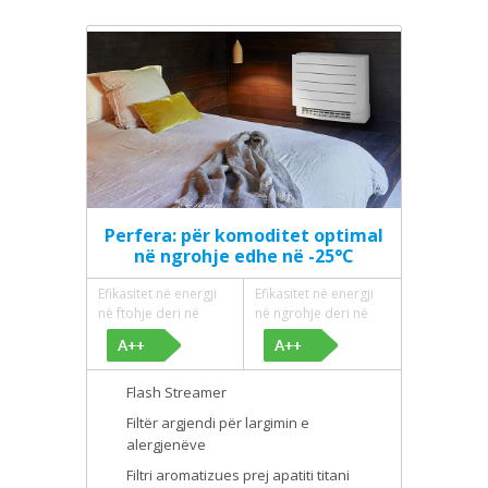
Perfera: për komoditet optimal
në ngrohje edhe në -25°C​
Efikasitet në energji
Efikasitet në energji
në ftohje deri në
në ngrohje deri në
Flash Streamer
Filtër argjendi për largimin e
alergjenëve
Filtri aromatizues prej apatiti titani