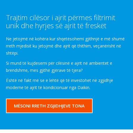
Trajtim cilësor i ajrit përmes filtrimit
unik dhe hyrjes së ajrit të freskët
Ne jetojmë në kohëra kur shqetësohemi gjithnjë e më shumë
rreth mjedisit ku jetojmë dhe ajrit që thithim, veçanërisht në
shtëpi.
Si mund të kujdesemi për cilësinë e ajrit në ambientet e
brendshme, mes gjithë gjërave të tjera?
Është në fakt më se e lehtë që të investohet në zgjidhje
moderne të ajrit të kondicionuar nga Daikin.
MËSONI RRETH ZGJIDHJEVE TONA