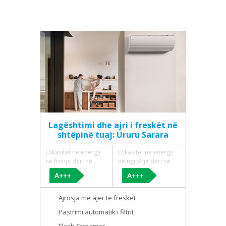
Lagështimi dhe ajri i freskët në
shtëpinë tuaj: Ururu Sarara
Efikasitet në energji
Efikasitet në energji
në ftohje deri në
në ngrohje deri në
Ajrosja me ajër të freskët
Pastrimi automatik i filtrit
Flash Streamer