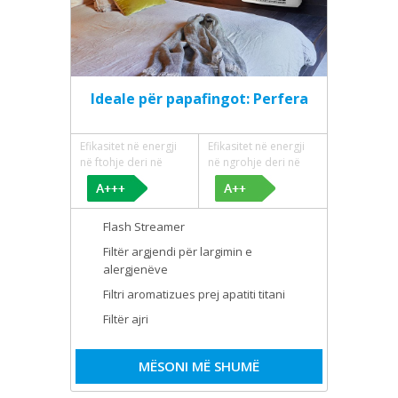
Ideale për papafingot: Perfera
Efikasitet në energji
Efikasitet në energji
në ftohje deri në
në ngrohje deri në
Flash Streamer
Filtër argjendi për largimin e
alergjenëve
Filtri aromatizues prej apatiti titani
Filtër ajri
MËSONI MË SHUMË