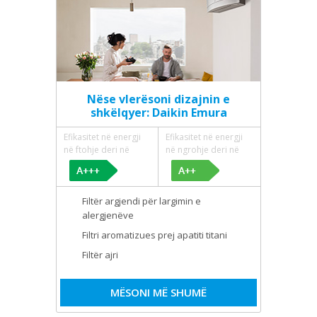
Nëse vlerësoni dizajnin e
shkëlqyer: Daikin Emura
Efikasitet në energji
Efikasitet në energji
në ftohje deri në
në ngrohje deri në
Filtër argjendi për largimin e
alergjenëve
Filtri aromatizues prej apatiti titani
Filtër ajri
MËSONI MË SHUMË