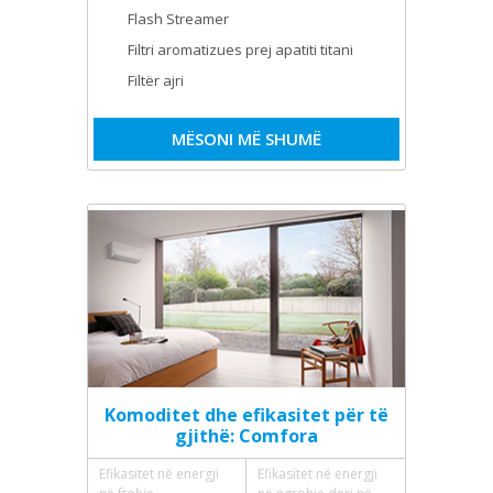
Flash Streamer
Filtri aromatizues prej apatiti titani
Filtër ajri
MËSONI MË SHUMË
Komoditet dhe efikasitet për të
gjithë: Comfora
Efikasitet në energji
Efikasitet në energji