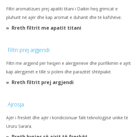
Filtri aromatizues prej apatiti titani i Daikin heq grimcat e
pluhurit në ajër dhe kap aromat e duhanit dhe të kafshëve.
Rreth filtrit me apatit titani
Filtri prej argjendi
Filtri me argjend për heqjen e alergjenëve dhe purifikimin e ajrit
kap alergjenët e tillë si poleni dhe parazitët shtëpiakë.
Rreth filtrit prej argjendi
Ajrosja
Ajër i freskët dhe ajër i kondicionuar falë teknologjisë unike të
Ururu Sarara.
Rreth hyrjes së ajrit të freskët