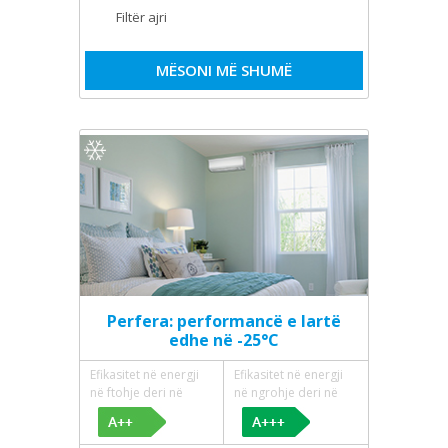
Filtër ajri
MËSONI MË SHUMË
Perfera: performancë e lartë
edhe në -25°C
Efikasitet në energji
Efikasitet në energji
në ftohje deri në
në ngrohje deri në