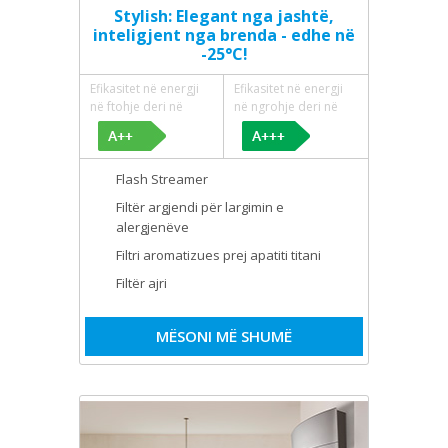
Stylish: Elegant nga jashtë,
inteligjent nga brenda - edhe në
-25°C!
Efikasitet në energji
Efikasitet në energji
në ftohje deri në
në ngrohje deri në
Flash Streamer
Filtër argjendi për largimin e
alergjenëve
Filtri aromatizues prej apatiti titani
Filtër ajri
MËSONI MË SHUMË