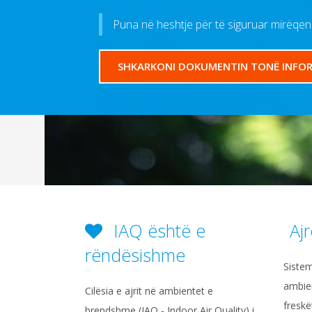
Puna në heshtje për të siguruar mirëqenie
SHKARKONI DOKUMENTIN TONË INFO
IAQ është e
Ajr
rëndësishme
Sistem
ambie
Cilësia e ajrit në ambientet e
freskë
brendshme (IAQ - Indoor Air Quality) i