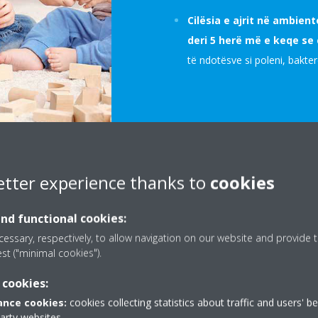
Cilësia e ajrit në ambie
deri 5 herë më e keqe se 
të ndotësve si poleni, baktere
etter experience thanks to
cookies
mcat e ajrit në
rendshme
and functional cookies:
essary, respectively, to allow navigation on our website and provide t
est ("minimal cookies").
 ajrit, ajrosja, pajisjet e
hen nga ajri ndotësit e ajrit si
 cookies:
, bakteret, viruset ose mikrobet.​
nce cookies:
cookies collecting statistics about traffic and users' b
party websites