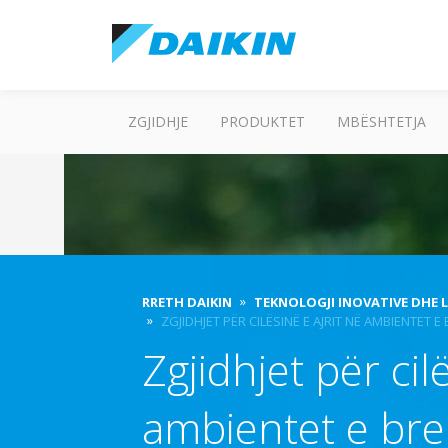
ZGJIDHJE
PRODUKTET
MBËSHTETJA
RRETH DAIKIN
TEKNOLOGJI INOVATIVE DHE L
ZGJIDHJET PËR CILËSINË E AJRIT NË AMBIENTET
Zgjidhjet për cil
ambientet e br