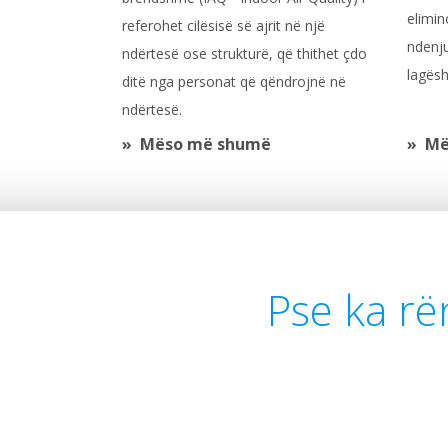
elimin
referohet cilësisë së ajrit në një
ndenju
ndërtesë ose strukturë, që thithet çdo
lagësh
ditë nga personat që qëndrojnë në
ndërtesë.
Mëso më shumë
Më
Pse ka rën