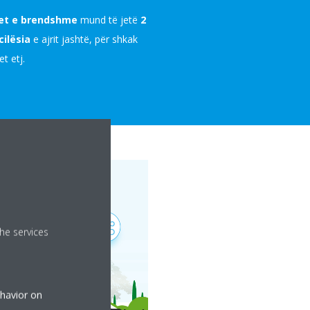
ntet e brendshme
mund të jetë
2
cilësia
e ajrit jashtë, për shkak
t etj.
he services
ehavior on