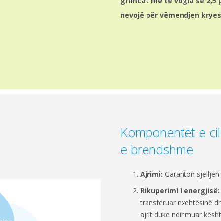
grimcat më të vogla se 2,5
nevojë për vëmendjen krye
Komponentët e cil
e brendshme
Ajrimi:
Garanton sjelljen 
Rikuperimi i energjisë:
transferuar nxehtësinë dh
ajrit duke ndihmuar kështu 