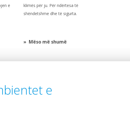
pjen e
klimës për ju. Për ndërtesa të
shëndetshme dhe të sigurta.
Mëso më shumë
ambientet e