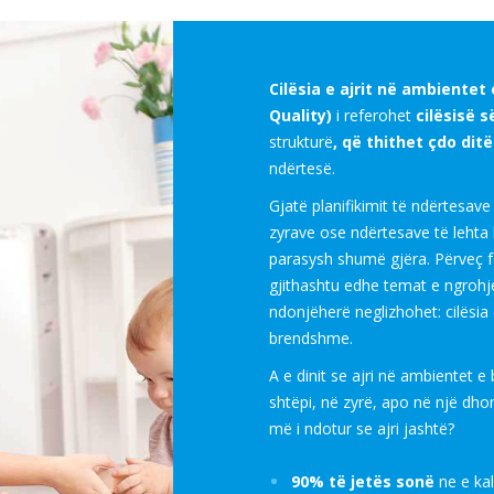
Cilësia e ajrit në ambientet
Quality)
i referohet
cilësisë s
strukturë
, që thithet çdo ditë
ndërtesë.
Gjatë planifikimit të ndërtesave 
zyrave ose ndërtesave të lehta
parasysh shumë gjëra. Përveç f
gjithashtu edhe temat e ngrohj
ndonjëherë neglizhohet: cilësia 
brendshme.
A e dinit se ajri në ambientet 
shtëpi, në zyrë, apo në një dho
më i ndotur se ajri jashtë?
90% të jetës sonë
ne e ka