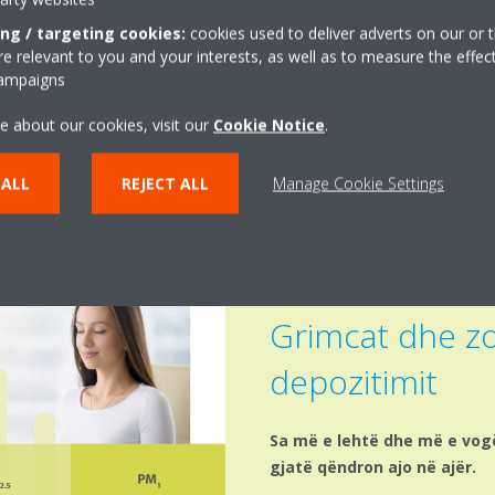
ca, aq më të rrezikshme janë
lëndët në formë grimce
ing / targeting cookies:
cookies used to deliver adverts on our or t
ë tyre.
 relevant to you and your interests, as well as to measure the effec
campaigns
e about our cookies, visit our
Cookie Notice
.
 ALL
REJECT ALL
Manage Cookie Settings
Grimcat dhe z
depozitimit
Sa më e lehtë dhe më e vogë
gjatë qëndron ajo në ajër.