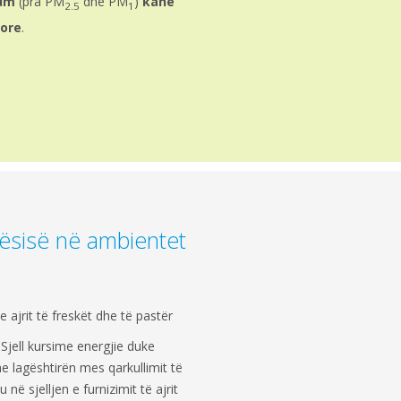
 μm
(pra PM
dhe PM
)
kanë
2.5
1
sore
.
ësisë në ambientet
e ajrit të freskët dhe të pastër
Sjell kursime energjie duke
e lagështirën mes qarkullimit të
në sjelljen e furnizimit të ajrit