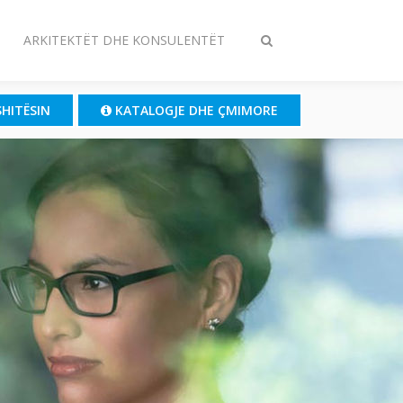
ARKITEKTËT DHE KONSULENTËT
Ndrysho
kërkimin
SHITËSIN
KATALOGJE DHE ÇMIMORE