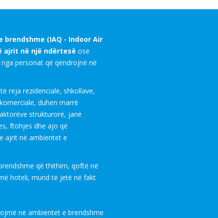
 e brendshme (IAQ - Indoor Air
ë ajrit në një ndërtesë
ose
nga personat që qëndrojnë në
të reja rezidenciale, shkollave,
 komerciale, duhen marrë
aktorëve strukturorë, janë
es, ftohjes dhe ajo që
e ajrit në ambientet e
e brendshme që thithim, qoftë në
më hoteli, mund të jetë në fakt
lojmë në ambientet e brendshme