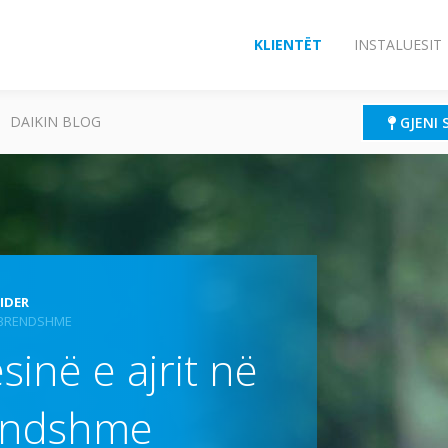
KLIENTËT
INSTALUESIT
DAIKIN BLOG
GJENI 
IDER
 E BRENDSHME
ësinë e ajrit në
endshme