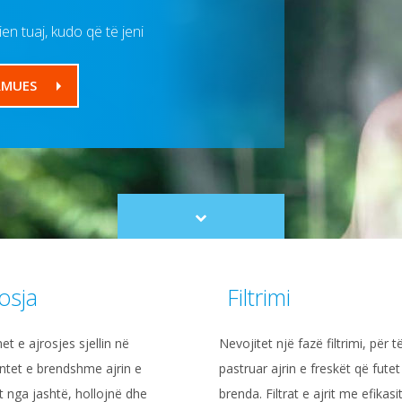
n tuaj, kudo që të jeni
RMUES
Scroll
to
content
osja
Filtrimi
et e ajrosjes sjellin në
Nevojitet një fazë filtrimi, për t
ntet e brendshme ajrin e
pastruar ajrin e freskët që futet
t nga jashtë, hollojnë dhe
brenda. Filtrat e ajrit me efikasi