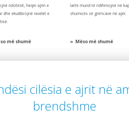
ojnë ndotësit, heqin ajrin e
lartë mund të ndihmojnë në ka
r dhe ekuilibrojnë nivelet e
shumicës së grimcave në ajër.
tisë.
so më shumë
Mëso më shumë
dësi cilësia e ajrit në 
brendshme