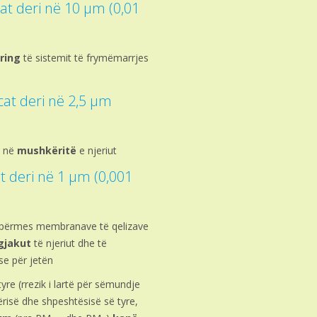
cat deri në 10 µm (0,01
ring
të sistemit të frymëmarrjes
cat deri në 2,5 µm
ë në
mushkëritë
e njeriut
at deri në 1 µm (0,001
ë përmes membranave të qelizave
 gjakut
të njeriut dhe të
e për jetën
yre (rrezik i lartë për sëmundje
risë dhe shpeshtësisë së tyre,