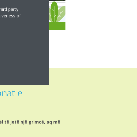
hird party
tiveness of
onat e
l të jetë një grimcë, aq më