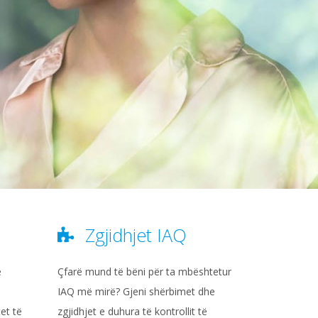
Zgjidhjet IAQ
ë
Çfarë mund të bëni për ta mbështetur
IAQ më mirë? Gjeni shërbimet dhe
tet të
zgjidhjet e duhura të kontrollit të