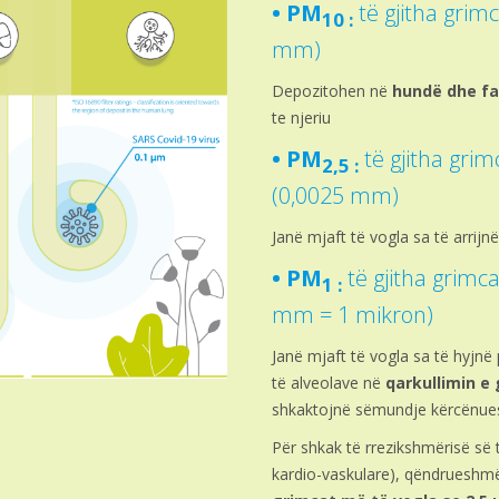
• PM
të gjitha grim
10 :
mm)
Depozitohen në
hundë dhe fa
te njeriu
• PM
të gjitha grim
2,5 :
(0,0025 mm)
Janë mjaft të vogla sa të arrijn
• PM
të gjitha grimc
1 :
mm = 1 mikron)
Janë mjaft të vogla sa të hyjn
të alveolave në
qarkullimin e
shkaktojnë sëmundje kërcënues
Për shkak të rrezikshmërisë së t
kardio-vaskulare), qëndrueshmë