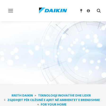
Ndrysho
Ndry
navigimin
kërk
RRETH DAIKIN
TEKNOLOGJI INOVATIVE DHE LIDER
ZGJIDHJET PËR CILËSINË E AJRIT NË AMBIENTET E BRENDSHME
FOR YOUR HOME