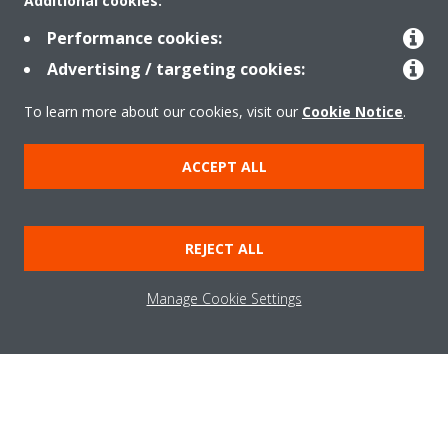
Additional cookies:
Performance cookies:
Advertising / targeting cookies:
Rreth nesh
To learn more about our cookies, visit our
Cookie Notice
.
Zgjidhje
ACCEPT ALL
Kontakti
REJECT ALL
Manage Cookie Settings
Produktet
Njoftim ligjor
Njoftim për kukit
Politika e privatësisë së të dhënave
Etika Korporative
Data Act