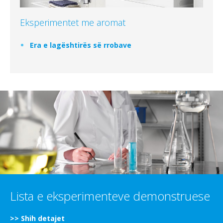
Eksperimentet me aromat
Era e lagështirës së rrobave
Lista e eksperimenteve demonstruese
>>
Shih detajet