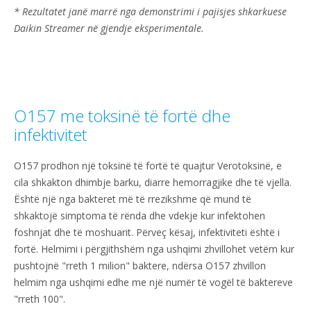
* Rezultatet janë marrë nga demonstrimi i pajisjes shkarkuese
Daikin Streamer në gjendje eksperimentale.
O157 me toksinë të fortë dhe
infektivitet
O157 prodhon një toksinë të fortë të quajtur Verotoksinë, e
cila shkakton dhimbje barku, diarre hemorragjike dhe të vjella.
Është një nga bakteret më të rrezikshme që mund të
shkaktojë simptoma të rënda dhe vdekje kur infektohen
foshnjat dhe të moshuarit. Përveç kësaj, infektiviteti është i
fortë. Helmimi i përgjithshëm nga ushqimi zhvillohet vetëm kur
pushtojnë "rreth 1 milion" baktere, ndërsa O157 zhvillon
helmim nga ushqimi edhe me një numër të vogël të baktereve
"rreth 100".