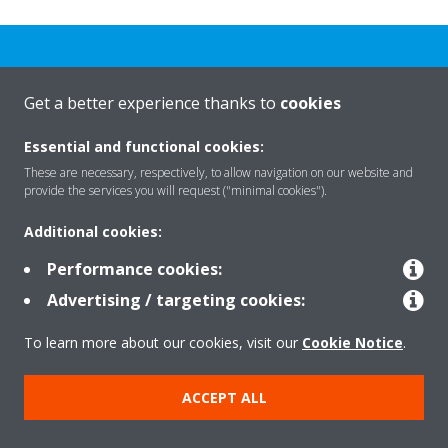
Get a better experience thanks to
cookies
Rreth nesh
Essential and functional cookies:
These are necessary, respectively, to allow navigation on our website and
provide the services you will request ("minimal cookies").
Zgjidhje
Additional cookies:
Performance cookies:
Kontakti
Advertising / targeting cookies:
To learn more about our cookies, visit our
Cookie Notice
.
Produktet
ACCEPT ALL