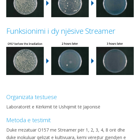
Funksionimi i dy njësive Streamer
Organizata testuese
Laboratorët e Kërkimit të Ushqimit të Japonisë
Metoda e testimit
Duke rrezatuar O157 me Streamer për 1, 2, 3, 4, 8 orë dhe
duke inokuluar qelizat e kultivuara, kemi vërejtur gjendjen e