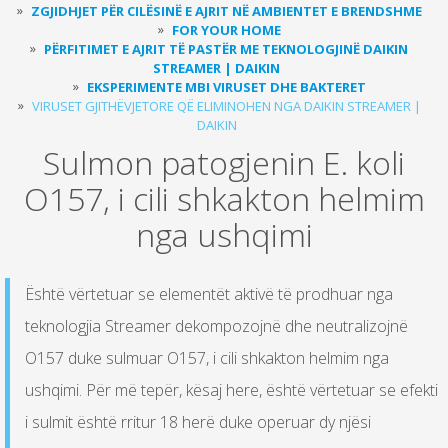
ZGJIDHJET PËR CILËSINË E AJRIT NË AMBIENTET E BRENDSHME
FOR YOUR HOME
PËRFITIMET E AJRIT TË PASTËR ME TEKNOLOGJINË DAIKIN
STREAMER | DAIKIN
EKSPERIMENTE MBI VIRUSET DHE BAKTERET
VIRUSET GJITHËVJETORE QË ELIMINOHEN NGA DAIKIN STREAMER |
DAIKIN
Sulmon patogjenin E. koli
O157, i cili shkakton helmim
nga ushqimi
Është vërtetuar se elementët aktivë të prodhuar nga
teknologjia Streamer dekompozojnë dhe neutralizojnë
O157 duke sulmuar O157, i cili shkakton helmim nga
ushqimi. Për më tepër, kësaj here, është vërtetuar se efekti
i sulmit është rritur 18 herë duke operuar dy njësi