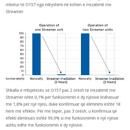
mbetur të O157 nga ndryshimi në kohën e rrezatimit me
Streamer.
Shkalla e mbijetesës së O157 pas 2 orësh të rrezatimit me
Streamer ishte 0,1% për funksionimin e dy njësive krahasuar
me 1,8% për një njësi, duke konfirmuar që eliminimi është 18
herë më efektiv. Për më tepër, pas 3 orësh, u konfirmua që
efekti eliminues është 99,9% si me funksionimin e një njësie
ashtu edhe me funksionimin e dy njësive.