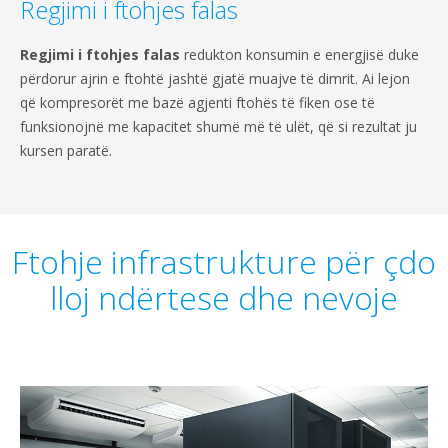
Regjimi i ftohjes falas
Regjimi i ftohjes falas
redukton konsumin e energjisë duke
përdorur ajrin e ftohtë jashtë gjatë muajve të dimrit. Ai lejon
që kompresorët me bazë agjenti ftohës të fiken ose të
funksionojnë me kapacitet shumë më të ulët, që si rezultat ju
kursen paratë.
Ftohje infrastrukture për çdo
lloj ndërtese dhe nevoje