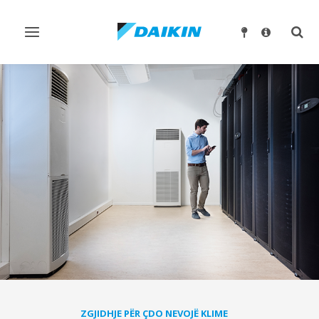
Ndrysho
Ndry
navigimin
kërk
ZGJIDHJE PËR ÇDO NEVOJË KLIME