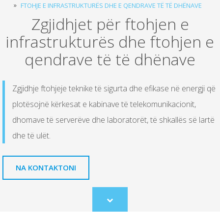
FTOHJE E INFRASTRUKTURËS DHE E QENDRAVE TË TË DHËNAVE
Zgjidhjet për ftohjen e
infrastrukturës dhe ftohjen e
qendrave të të dhënave
Zgjidhje ftohjeje teknike të sigurta dhe efikase në energji që
plotësojnë kërkesat e kabinave të telekomunikacionit,
dhomave të serverëve dhe laboratorët, të shkallës së lartë
dhe të ulët.
NA KONTAKTONI
Scroll
to