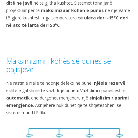
ditë në javë
në të gjitha kushtet. Sistemet tona janë
projektuar për të
maksimizuar kohën e punës
në një gamë
të gjerë kushtesh, nga temperatura
të ulëta deri -15°C deri
në ato të larta deri 50°C
.
Maksimizimi i kohës së punës së
pajisjeve
Në rastin e rrallë të ndonjë defekti në punë,
njësia rezervë
është e gatshme të vazhdojë punën. Vazhdimi i punës është
automatik
dhe dërgohet menjëherë një
sinjalizim riparimi
emergjence
. Asnjëherë nuk duhet që të shqetësoheni se
sistemi mund të fiket.