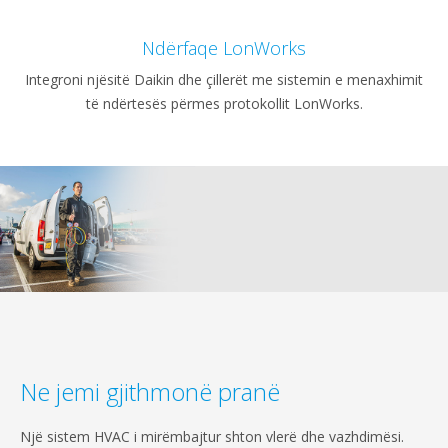
Ndërfaqe LonWorks
Integroni njësitë Daikin dhe çillerët me sistemin e menaxhimit
të ndërtesës përmes protokollit LonWorks.
Ne jemi gjithmonë pranë
Një sistem HVAC i mirëmbajtur shton vlerë dhe vazhdimësi.