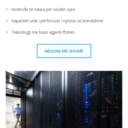
Kontrolle të ndara për secilën njësi
Kapacitet unik i përforcuar i njësisë së brendshme
Teknologji me bazë agjenti ftohës
MËSONI MË SHUMË