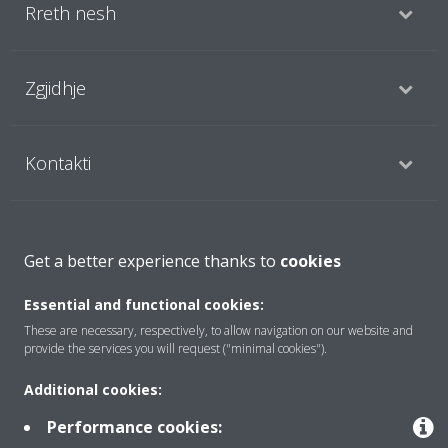
Rreth nesh
Zgjidhje
Kontakti
Produktet
Get a better experience thanks to
cookies
Essential and functional cookies:
Njoftim ligjor
Njoftim për kukit
These are necessary, respectively, to allow navigation on our website and
Politika e privatësisë së të dhënave
Etika Korporative
Data Act
provide the services you will request ("minimal cookies").
Additional cookies:
Performance cookies: