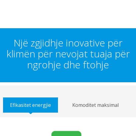
Një zgjidhje inovative për
klimën për nevojat tuaja për
ngrohje dhe ftohje
Efikasitet energjie
Komoditet maksimal