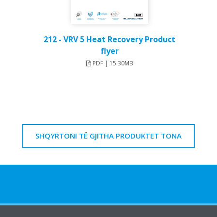
212 - VRV 5 Heat Recovery Product
flyer
PDF | 15.30MB
SHQYRTONI TË GJITHA PRODUKTET TONA