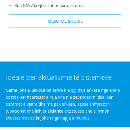
Kuti BSSV krejtësisht të riprojektuara
MËSO MË SHUMË
Ideale për aktualizime të sistemeve
Gama jonë Bluevolution është një zgjidhje efikase nga ana e
kostos për ndërtesat e reja dhe një zëvendësim ideal për
sistemet e vjetra dhe më pak efikase, sepse shfrytëzon
tubacionet dhe lidhjet elektrike ekzistuese dhe eliminon
shqetësimet që krijohen nga hapja e mureve.