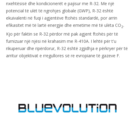
nxehtësisë dhe kondicionerët e pajisur me R-32. Me një
potencial të ulët të ngrohjes globale (GWP), R-32 është
ekuivalenti në fuqi i agjentëve ftohës standardë, por arrin
efikasitet më të lartë energjie dhe emetime më të ulëta CO
.
2
Kjo për faktin se R-32 përdor më pak agjent ftohës për të
furnizuar një njësi në krahasim me R-410A. I lehtë për t'u
rikuperuar dhe ripërdorur, R-32 është zgjidhja e përkryer për të
arritur objektivat e rregullores së re evropiane të gazeve F.