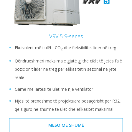
VRV 5 S-series
Ekuivalent më i ulët i CO
dhe fleksibilitet lider në treg
2
Qëndrueshmëri maksimale gjatë gjithë ciklit të jetës falë
pozicionit lider në treg për efikasitetin sezonal në jetë
reale
Gamë me lartësi të ulët me një ventilator
Njësi të brendshme të projektuara posaçërisht për R32,
që sigurojnë zhurmë të ulët dhe efikasitet maksimal
MËSO MË SHUMË