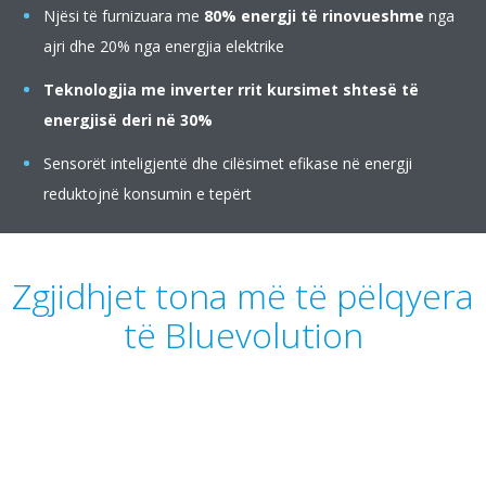
Njësi të furnizuara me
80% energji të rinovueshme
nga
ajri dhe 20% nga energjia elektrike
Teknologjia me inverter
rrit kursimet shtesë të
energjisë deri në 30%
Sensorët inteligjentë dhe cilësimet efikase në energji
reduktojnë konsumin e tepërt
Zgjidhjet tona më të pëlqyera
të Bluevolution