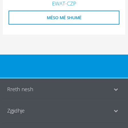
EWAT-CZP
MËSO MË SHUMË
Rreth nesh
Zgjidhje