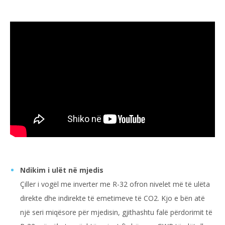
Ndikim i ulët në mjedis
Çiller i vogël me inverter me R-32 ofron nivelet më të ulëta
direkte dhe indirekte të emetimeve të CO2. Kjo e bën atë
një seri miqësore për mjedisin, gjithashtu falë përdorimit të