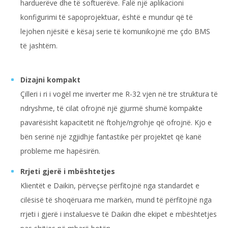
harduerëve dhe të softuerëve. Falë një aplikacioni
konfigurimi të sapoprojektuar, është e mundur që të
lejohen njësitë e kësaj serie të komunikojnë me çdo BMS
të jashtëm.
Dizajni kompakt
Çilleri i ri i vogël me inverter me R-32 vjen në tre struktura të
ndryshme, të cilat ofrojnë një gjurmë shumë kompakte
pavarësisht kapacitetit në ftohje/ngrohje që ofrojnë. Kjo e
bën serinë një zgjidhje fantastike për projektet që kanë
probleme me hapësirën.
Rrjeti gjerë i mbështetjes
Klientët e Daikin, përveçse përfitojnë nga standardet e
cilësisë të shoqëruara me markën, mund të përfitojnë nga
rrjeti i gjerë i instaluesve të Daikin dhe ekipet e mbështetjes