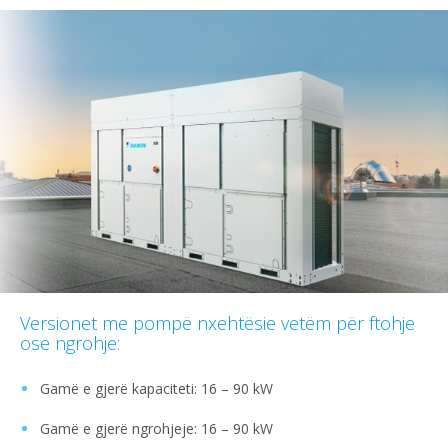
Versionet me pompë nxehtësie vetëm për ftohje
ose ngrohje:
Gamë e gjerë kapaciteti: 16 – 90 kW
Gamë e gjerë ngrohjeje: 16 – 90 kW