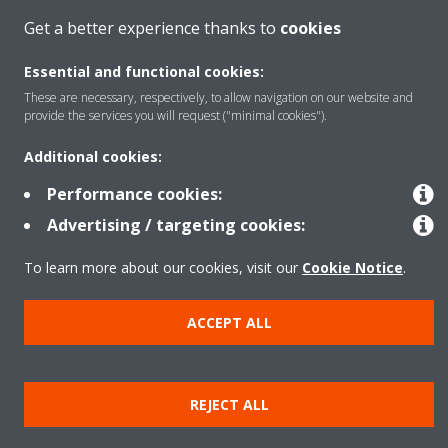
Kontakti
Get a better experience thanks to
cookies
Essential and functional cookies:
Produktet
These are necessary, respectively, to allow navigation on our website and
provide the services you will request ("minimal cookies").
Additional cookies:
Njoftim ligjor
Njoftim për kukit
Performance cookies:
Politika e privatësisë së të dhënave
Etika Korporative
Data Act
Advertising / targeting cookies:
To learn more about our cookies, visit our
Cookie Notice
.
ACCEPT ALL
REJECT ALL