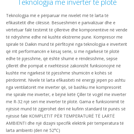
Teknologjia me inverter të plotë
Teknologjia më e përparuar me nivelet më të larta të
efikasitetit dhe cilësisë. Besueshmëri e parivalizuar dhe e
vërtetuar falë testimit të çillerëve dhe komponentëve në vende
të ndryshme edhe në kushte ekstreme pune. Kompresor me
spirale të Daikin mund të përfitojnë nga teknologjia e inverterit
që rrit performancën e kësaj serie, si me ngarkesë të plotë
edhe të pjesshme, që është shumë e rëndësishme, sepse
çillerët dhe pompat e nxehtësisë zakonisht funksionojnë në
kushte me ngarkesë të pjesshme shumicën e kohës së
përdorimit. Nivele të larta efikasiteti në energji jepen po ashtu
nga ventilatorët me inverter që, së bashku me kompresorët
me spirale me inverter, e bëjnë këtë Çiller të vogël me inverter
me R-32 një seri me inverter të plotë. Gama e funksionimit të
njësisë mund të zgjerohet deri në kufirin standard të punës së
njësisë falë KOMPLETIT PËR TEMPERATURË TË LARTË
AMBIENTI dhe një dizajni specifik elektrik për temperatura të
larta ambienti (deri në 52°C)