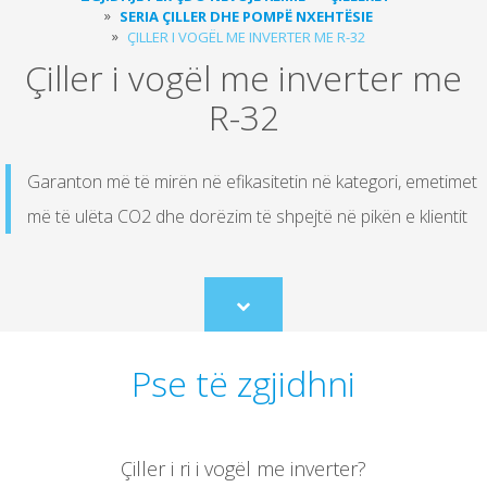
SERIA ÇILLER DHE POMPË NXEHTËSIE
ÇILLER I VOGËL ME INVERTER ME R-32
Çiller i vogël me inverter me
R-32
Garanton më të mirën në efikasitetin në kategori, emetimet
më të ulëta CO2 dhe dorëzim të shpejtë në pikën e klientit
Scroll
to
content
Pse të zgjidhni
Çiller i ri i vogël me inverter?