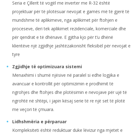
Seria e Çillerit të vogël me inverter me R-32 është
projektuar për të plotësuar nevojat e gamës më të gjerë të
mundshme të aplikimeve, nga aplikimet për ftohjen e
proceseve, deri tek aplikimet rezidenciale, komerciale dhe
për qendrat e të dhënave. E gjitha kjo për t’u dhënë
klientëve një zgjidhje jashtëzakonisht fleksibël për nevojat e
tyre
Zgjidhje të optimizuara sistemi
Menaxhimi i shumë njësive në paralel si edhe logjika e
avancuar e kontrollit për optimizimin e prodhimit të
ngrohjes dhe ftohjes dhe plotësimin e nevojave për ujë të
ngrohtë në shtëpi, i japin kësaj serie të re një set të plotë
me veçori të çmuara.
Lidhshmëria e përparuar
Kompleksiteti është reduktuar duke lëvizur nga mjetet e