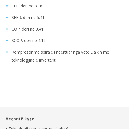
EER: deri në 3.16
SEER: deri në 5.41
COP: deri në 3.41
SCOP: deri në 4.19
Kompresor me spirale i ndërtuar nga vetë Daikin me
teknologjinë e inverterit
Veçoritë kyçe:
• Teknologjia me inverter të plotë