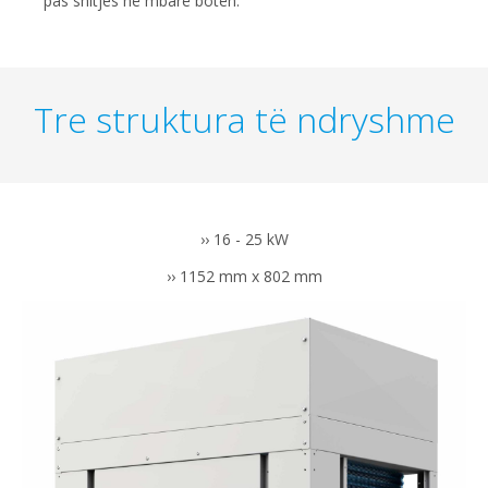
pas shitjes në mbarë botën.
Tre struktura të ndryshme
›› 16 - 25 kW
›› 1152 mm x 802 mm