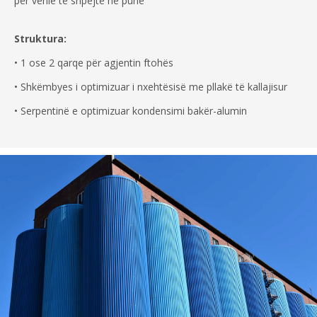
për vënie të shpejtë në punë
Struktura:
• 1 ose 2 qarqe për agjentin ftohës
• Shkëmbyes i optimizuar i nxehtësisë me pllakë të kallajisur
• Serpentinë e optimizuar kondensimi bakër-alumin