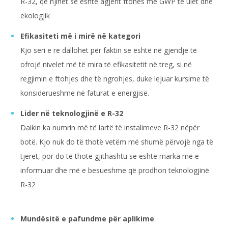
R-32, që njihet se është agjent ftohës me GWP të ulët dhe
ekologjik
Efikasiteti më i mirë në kategori
Kjo seri e re dallohet për faktin se është në gjendje të
ofrojë nivelet më të mira të efikasitetit në treg, si në
regjimin e ftohjes dhe të ngrohjes, duke lejuar kursime të
konsiderueshme në faturat e energjisë.
Lider në teknologjinë e R-32
Daikin ka numrin më të lartë të instalimeve R-32 nëpër
botë. Kjo nuk do të thotë vetëm më shumë përvojë nga të
tjerët, por do të thotë gjithashtu se është marka më e
informuar dhe më e besueshme që prodhon teknologjinë
R-32
Mundësitë e pafundme për aplikime