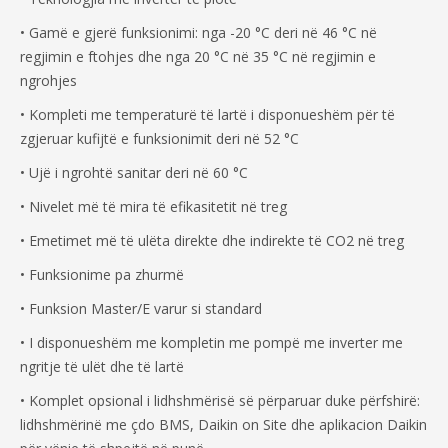
• Gamë e gjerë funksionimi: nga -20 °C deri në 46 °C në
regjimin e ftohjes dhe nga 20 °C në 35 °C në regjimin e
ngrohjes
• Kompleti me temperaturë të lartë i disponueshëm për të
zgjeruar kufijtë e funksionimit deri në 52 °C
• Ujë i ngrohtë sanitar deri në 60 °C
• Nivelet më të mira të efikasitetit në treg
• Emetimet më të ulëta direkte dhe indirekte të CO2 në treg
• Funksionime pa zhurmë
• Funksion Master/E varur si standard
• I disponueshëm me kompletin me pompë me inverter me
ngritje të ulët dhe të lartë
• Komplet opsional i lidhshmërisë së përparuar duke përfshirë:
lidhshmërinë me çdo BMS, Daikin on Site dhe aplikacion Daikin