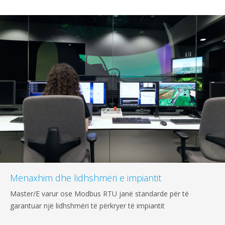
Menaxhim dhe lidhshmëri e impiantit
Master/E varur ose Modbus RTU janë standarde për të
garantuar një lidhshmëri të përkryer të impiantit