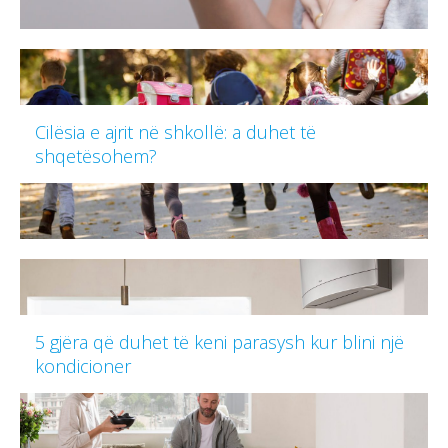
Cilësia e ajrit në shkollë: a duhet të
shqetësohem?
5 gjëra që duhet të keni parasysh kur blini një
kondicioner