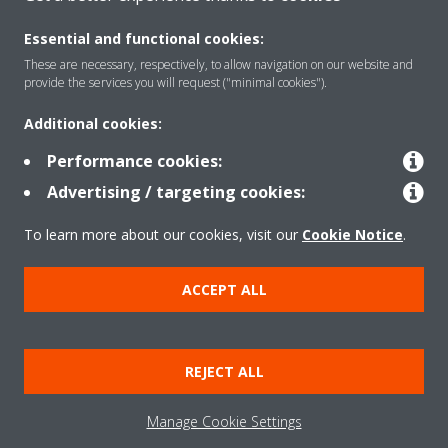
Essential and functional cookies:
These are necessary, respectively, to allow navigation on our website and
Rreth nesh
provide the services you will request ("minimal cookies").
Additional cookies:
Zgjidhje
Performance cookies:
Advertising / targeting cookies:
Kontakti
To learn more about our cookies, visit our
Cookie Notice
.
ACCEPT ALL
Produktet
REJECT ALL
Njoftim ligjor
Njoftim për kukit
Politika e privatësisë së të dhënave
Etika Korporative
Data Act
Manage Cookie Settings