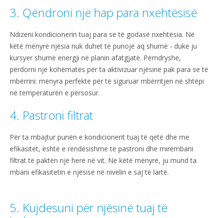
3. Qëndroni një hap para nxehtësisë
Ndizeni kondicionerin tuaj para se të godasë nxehtësia. Në
këtë mënyrë njësia nuk duhet të punojë aq shumë - duke ju
kursyer shumë energji në planin afatgjatë. Përndryshe,
përdorni një kohëmatës për ta aktivizuar njësinë pak para se të
mbërrini: mënyra perfekte për të siguruar mbërritjen në shtëpi
në temperaturën e përsosur.
4. Pastroni filtrat
Për ta mbajtur punën e kondicionerit tuaj të qetë dhe me
efikasitet, është e rëndësishme të pastroni dhe mirëmbani
filtrat të paktën një herë në vit. Në këtë mënyrë, ju mund ta
mbani efikasitetin e njësisë në nivelin e saj të lartë.
5. Kujdesuni për njësinë tuaj të