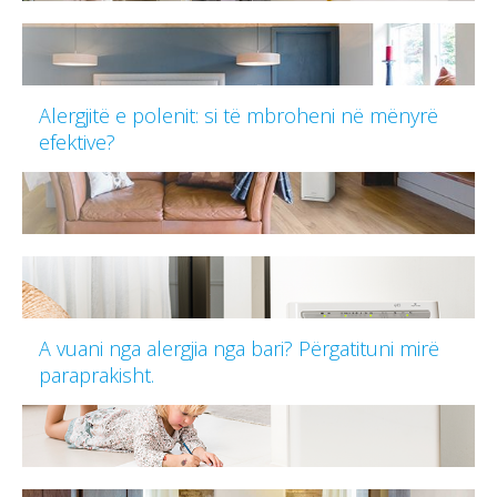
Alergjitë e polenit: si të mbroheni në mënyrë
efektive?
A vuani nga alergjia nga bari? Përgatituni mirë
paraprakisht.