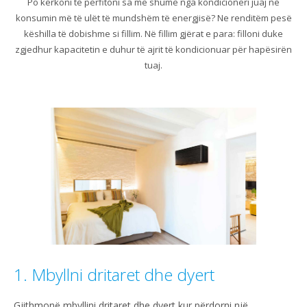
Po kërkoni të përfitoni sa më shumë nga kondicioneri juaj në
konsumin më të ulët të mundshëm të energjisë? Ne renditëm pesë
këshilla të dobishme si fillim. Në fillim gjërat e para: filloni duke
zgjedhur kapacitetin e duhur të ajrit të kondicionuar për hapësirën
tuaj.
1. Mbyllni dritaret dhe dyert
Gjithmonë mbyllini dritaret dhe dyert kur përdorni një