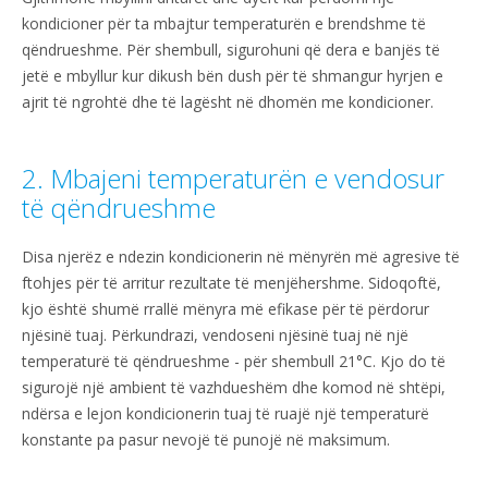
kondicioner për ta mbajtur temperaturën e brendshme të
qëndrueshme. Për shembull, sigurohuni që dera e banjës të
jetë e mbyllur kur dikush bën dush për të shmangur hyrjen e
ajrit të ngrohtë dhe të lagësht në dhomën me kondicioner.
2. Mbajeni temperaturën e vendosur
të qëndrueshme
Disa njerëz e ndezin kondicionerin në mënyrën më agresive të
ftohjes për të arritur rezultate të menjëhershme. Sidoqoftë,
kjo është shumë rrallë mënyra më efikase për të përdorur
njësinë tuaj. Përkundrazi, vendoseni njësinë tuaj në një
temperaturë të qëndrueshme - për shembull 21°C. Kjo do të
sigurojë një ambient të vazhdueshëm dhe komod në shtëpi,
ndërsa e lejon kondicionerin tuaj të ruajë një temperaturë
konstante pa pasur nevojë të punojë në maksimum.