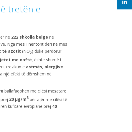
ë tretën e
yer në
222 shkolla belge
në
ve. Nga mesi i nëntorit deri në mes
 të azotit
(NO
) duke përdorur
2
jetet me naftë
, është shumë i
rit rrezikun e
astmës
,
alergjive
 ka një efekt të dëmshëm në
ve
ballafaqohen me cilësi mesatare
3
 prej
20 μg/m
për ajër me cilësi të
rën kufitare evropiane prej
40