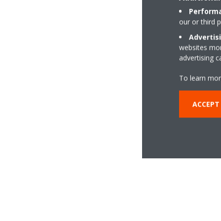
Performa
our or third 
Advertis
websites more
advertising 
To learn mor
ACCEPT