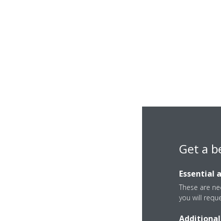
Get a b
Essential 
These are nec
you will requ
Additional