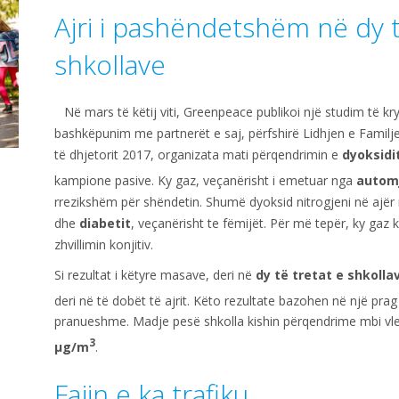
Ajri i pashëndetshëm në dy t
shkollave
Në mars të këtij viti, Greenpeace publikoi një studim të kr
bashkëpunim me partnerët e saj, përfshirë Lidhjen e Familje
të dhjetorit 2017, organizata mati përqendrimin e
dyoksidit
kampione pasive. Ky gaz, veçanërisht i emetuar nga
autom
rrezikshëm për shëndetin. Shumë dyoksid nitrogjeni në ajër r
dhe
diabetit
, veçanërisht te fëmijët. Për më tepër, ky gaz
zhvillimin konjitiv.
Si rezultat i këtyre masave, deri në
dy të tretat e shkolla
deri në të dobët të ajrit. Këto rezultate bazohen në një prag
pranueshme. Madje pesë shkolla kishin përqendrime mbi vle
3
μg/m
.
Fajin e ka trafiku