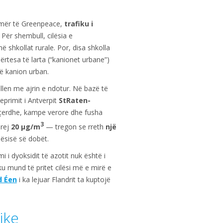
emër të Greenpeace,
trafiku i
 Për shembull, cilësia e
 shkollat rurale. Por, disa shkolla
rtesa të larta (“kanionet urbane”)
jë kanion urban.
llen me ajrin e ndotur. Në bazë të
 veprimit i Antverpit
StRaten-
ë çerdhe, kampe verore dhe fusha
3
prej
20 μg/m
— tregon se rreth
një
lësisë së dobët.
 i dyoksidit të azotit nuk është i
 mund të pritet cilësi më e mirë e
d Éen
i ka lejuar Flandrit ta kuptojë
ike