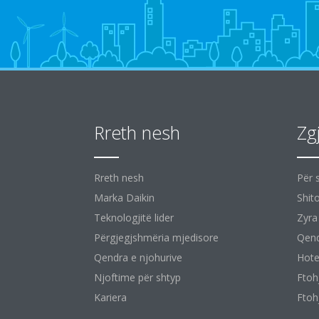
Rreth nesh
Zg
Rreth nesh
Për 
Marka Daikin
Shit
Teknologjitë lider
Zyra
Përgjegjshmëria mjedisore
Qend
Qendra e njohurive
Hote
Njoftime për shtyp
Ftoh
Kariera
Ftoh