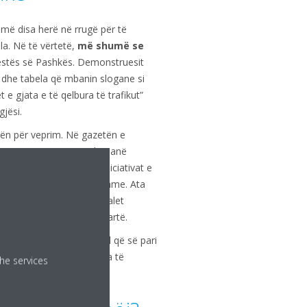
hmë disa herë në rrugë për të
la. Në të vërtetë,
më shumë se
festës së Pashkës. Demonstruesit
 dhe tabela që mbanin slogane si
e gjata e të qelbura të trafikut”
jësi.
ën për veprim. Në gazetën e
zonat me emetim të ulët janë
si të madhe kanë edhe iniciativat e
jnë këtë si të pamjaftueshme. Ata
 mendimit se duhet të ndalet
ë trafikut me volum të lartë.
htë qyteti i parë flamand që së pari
shkolla të reja dhe qendra të
he services