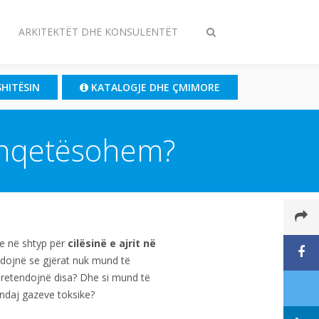
ARKITEKTËT DHE KONSULENTËT
Toggle
search
SHITËSIN
KATALOGJE DHE ÇMIMORE
ë shqetësohem?
e në shtyp për
cilësinë e ajrit në
endojnë se gjërat nuk mund të
 pretendojnë disa? Dhe si mund të
 ndaj gazeve toksike?