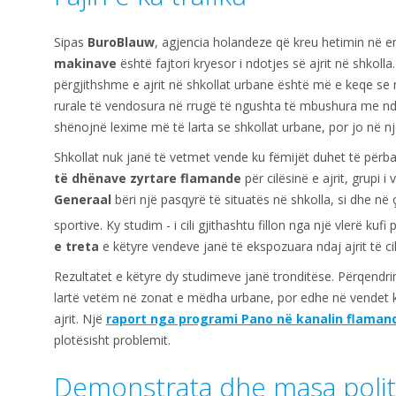
Sipas
BuroBlauw
, agjencia holandeze që kreu hetimin në 
makinave
është fajtori kryesor i ndotjes së ajrit në shkolla.
përgjithshme e ajrit në shkollat urbane është më e keqe se në
rurale të vendosura në rrugë të ngushta të mbushura me ndë
shënojnë lexime më të larta se shkollat urbane, por jo në n
Shkollat nuk janë të vetmet vende ku fëmijët duhet të përba
të dhënave zyrtare flamande
për cilësinë e ajrit, grupi i
Generaal
bëri një pasqyrë të situatës në shkolla, si dhe n
sportive. Ky studim - i cili gjithashtu fillon nga një vlerë kufi 
e treta
e këtyre vendeve janë të ekspozuara ndaj ajrit të ci
Rezultatet e këtyre dy studimeve janë tronditëse. Përqendrimi
lartë vetëm në zonat e mëdha urbane, por edhe në vendet ku
ajrit. Një
raport nga programi Pano në kanalin flaman
plotësisht problemit.
Demonstrata dhe masa polit