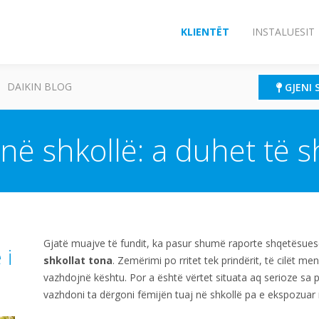
KLIENTËT
INSTALUESIT
DAIKIN BLOG
GJENI 
it në shkollë: a duhet t
Gjatë muajve të fundit, ka pasur shumë raporte shqetësues
 i
shkollat tona
. Zemërimi po rritet tek prindërit, të cilët m
vazhdojnë kështu. Por a është vërtet situata aq serioze sa
vazhdoni ta dërgoni fëmijën tuaj në shkollë pa e ekspozuar