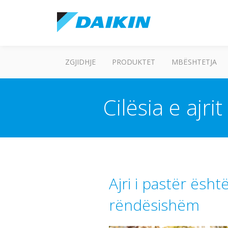
ZGJIDHJE
PRODUKTET
MBËSHTETJA
Cilësia e ajr
Ajri i pastër është
rëndësishëm