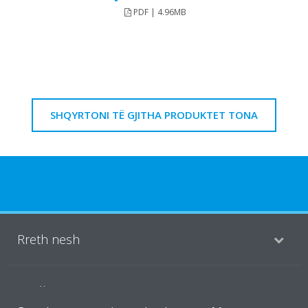
PDF | 4.96MB
SHQYRTONI TË GJITHA PRODUKTET TONA
Rreth nesh
Zgjidhje