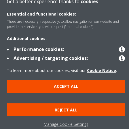
Get a better experience thanks to
cookies
Kontakti
Essential and functional cookies:
These are necessary, respectively, to allow navigation on our website and
provide the services you will request ("minimal cookies").
Produktet
Additional cookies:
Performance cookies:
Advertising / targeting cookies:
Njoftim ligjor
Njoftim për kukit
Politika e privatësisë së të dhënave
Etika Korporative
Data Act
To learn more about our cookies, visit our
Cookie Notice
.
ACCEPT ALL
REJECT ALL
Manage Cookie Settings