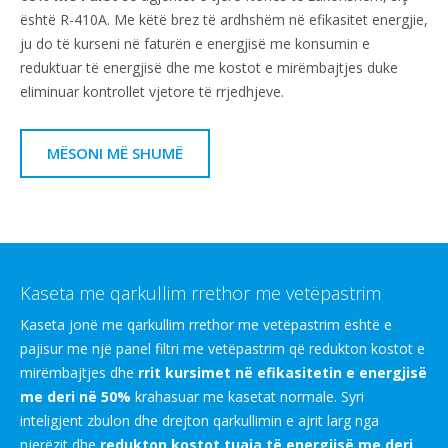
është R-410A. Me këtë brez të ardhshëm në efikasitet energjie,
ju do të kurseni në faturën e energjisë me konsumin e
reduktuar të energjisë dhe me kostot e mirëmbajtjes duke
eliminuar kontrollet vjetore të rrjedhjeve.
MËSONI MË SHUMË
Kaseta me qarkullim rrethor me vetëpastrim
Kaseta jonë me qarkullim rrethor me vetëpastrim është e
pajisur me një panel filtri me vetëpastrim që redukton kostot e
mirëmbajtjes dhe
rrit kursimet në efikasitetin e energjisë
me deri në 50%
krahasuar me kasetat normale. Syri
inteligjent zbulon dhe drejton qarkullimin e ajrit larg nga
njerëzit dhe
redukton kostot tuaja të energjisë me deri