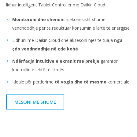
lidhur intelligent Tablet Controller me Daikin Cloud.
Monitoroni dhe shënoni
njëkohësisht shumë
vendndodhje për të reduktuar konsumin e lartë të energjisë
Lidhuni me Daikin Cloud dhe aksesoni njësitë tuaja
nga
çdo vendndodhje në çdo kohë
Ndërfaqja intuitive e ekranit me prekje
garanton
kontrollin e lehtë të klimës
Ideale për përdorime
të vogla dhe të mesme
komerciale
MËSONI MË SHUMË