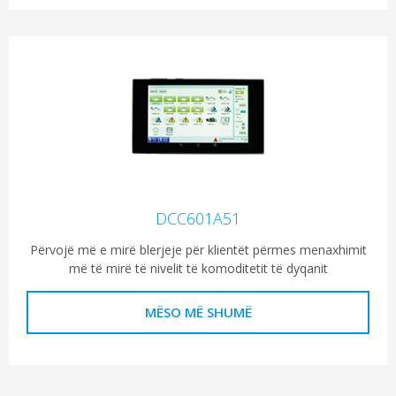
DCC601A51
Përvojë më e mirë blerjeje për klientët përmes menaxhimit
më të mirë të nivelit të komoditetit të dyqanit
MËSO MË SHUMË