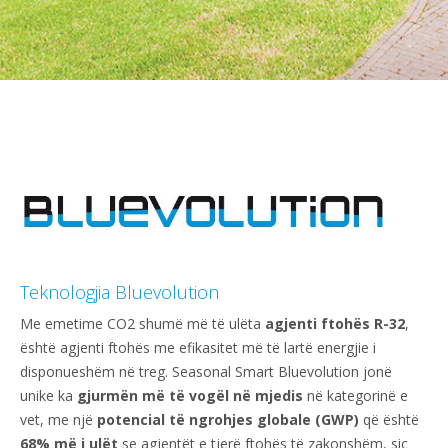
Teknologjia Bluevolution
Me emetime CO2 shumë më të ulëta
agjenti ftohës R-32
,
është agjenti ftohës me efikasitet më të lartë energjie i
disponueshëm në treg. Seasonal Smart Bluevolution jonë
unike ka
gjurmën më të vogël në mjedis
në kategorinë e
vet, me një
potencial të ngrohjes globale (GWP)
që është
68% më i ulët
se agjentët e tjerë ftohës të zakonshëm, siç