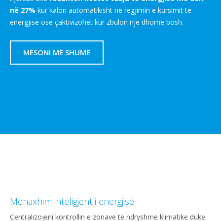
në 27%
kur kalon automatikisht në regjimin e kursimit të
energjisë ose çaktivizohet kur zbulon një dhomë bosh.
MËSONI MË SHUMË
Menaxhim inteligjent i energjisë
Centralizojeni kontrollin e zonave të ndryshme klimatike duke