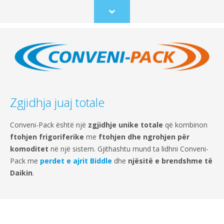
Scroll
to
content
Zgjidhja juaj totale
Conveni-Pack është një
zgjidhje unike totale
që kombinon
ftohjen frigoriferike
me
ftohjen dhe ngrohjen për
komoditet
në një sistem. Gjithashtu mund ta lidhni Conveni-
Pack me
perdet e ajrit Biddle
dhe
njësitë e brendshme të
Daikin
.