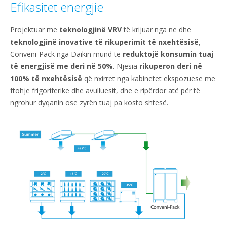
Efikasitet energjie
Projektuar me
teknologjinë VRV
të krijuar nga ne dhe
teknologjinë inovative të rikuperimit të nxehtësisë
,
Conveni-Pack nga Daikin mund të
reduktojë konsumin tuaj
të energjisë me deri në 50%
. Njësia
rikuperon deri në
100% të nxehtësisë
që nxirret nga kabinetet ekspozuese me
ftohje frigoriferike dhe avulluesit, dhe e ripërdor atë për të
ngrohur dyqanin ose zyrën tuaj pa kosto shtesë.