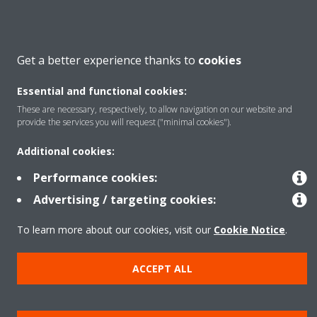
Get a better experience thanks to
cookies
Essential and functional cookies:
These are necessary, respectively, to allow navigation on our website and
provide the services you will request ("minimal cookies").
LRYEQ-AY
Additional cookies:
Performance cookies:
Advertising / targeting cookies:
To learn more about our cookies, visit our
Cookie Notice
.
ACCEPT ALL
SHQYRTONI TË GJITHA PRODUKTET TONA