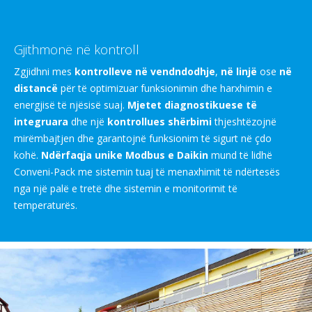
Gjithmonë në kontroll
Zgjidhni mes
kontrolleve në vendndodhje
,
në linjë
ose
në
distancë
për të optimizuar funksionimin dhe harxhimin e
energjisë të njësisë suaj.
Mjetet diagnostikuese të
integruara
dhe një
kontrollues shërbimi
thjeshtëzojnë
mirëmbajtjen dhe garantojnë funksionim të sigurt në çdo
kohë.
Ndërfaqja unike Modbus e Daikin
mund të lidhë
Conveni-Pack me sistemin tuaj të menaxhimit të ndërtesës
nga një palë e tretë dhe sistemin e monitorimit të
temperaturës.