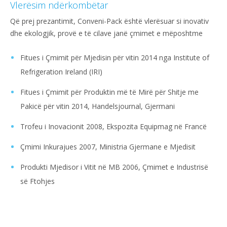
Vlerësim ndërkombëtar
Që prej prezantimit, Conveni-Pack është vlerësuar si inovativ
dhe ekologjik, provë e të cilave janë çmimet e mëposhtme
Fitues i Çmimit për Mjedisin për vitin 2014 nga Institute of
Refrigeration Ireland (IRI)
Fitues i Çmimit për Produktin më të Mirë për Shitje me
Pakicë për vitin 2014, Handelsjournal, Gjermani
Trofeu i Inovacionit 2008, Ekspozita Equipmag në Francë
Çmimi Inkurajues 2007, Ministria Gjermane e Mjedisit
Produkti Mjedisor i Vitit në MB 2006, Çmimet e Industrisë
së Ftohjes