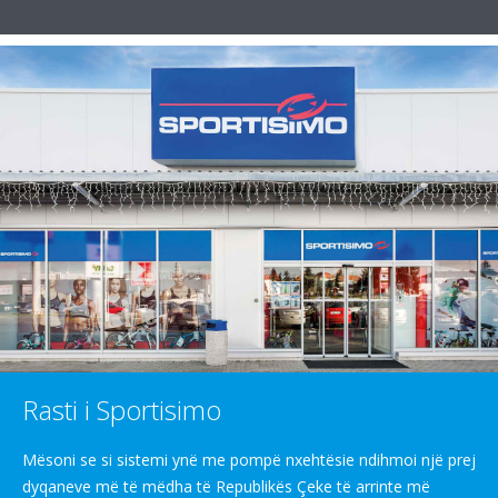
Rasti i Sportisimo
Mësoni se si sistemi ynë me pompë nxehtësie ndihmoi një prej
dyqaneve më të mëdha të Republikës Çeke të arrinte më