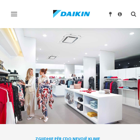
Ndrysho
Nd
navigimin
kër
ZGJIDHJE PËR ÇDO NEVOJË KLIME