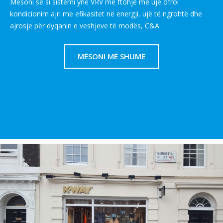
Mësoni se si sistemi ynë VRV me ftohje me ujë ofroi
kondicionim ajri me efikasitet në energji, ujë të ngrohtë dhe
ajrosje për dyqanin e veshjeve të modës, C&A.
MËSONI MË SHUMË