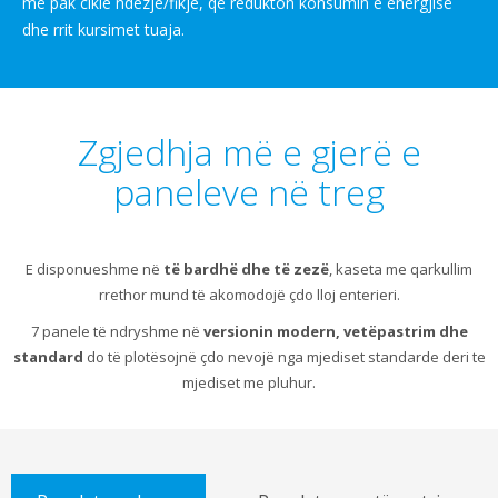
më pak cikle ndezje/fikje, që redukton konsumin e energjisë
dhe rrit kursimet tuaja.
Zgjedhja më e gjerë e
paneleve në treg
E disponueshme në
të bardhë dhe të zezë
, kaseta me qarkullim
rrethor mund të akomodojë çdo lloj enterieri.
7 panele të ndryshme në
versionin modern, vetëpastrim dhe
standard
do të plotësojnë çdo nevojë nga mjediset standarde deri te
mjediset me pluhur.