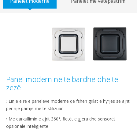
Panelet moderne
Panelet me vetëpastrim
Panel modern në të bardhë dhe të
zezë
› Linjë e re e paneleve moderne që fsheh grilat e hyrjes së ajrit
për një pamje më të stilizuar
› Me qarkullimin e ajrit 360°, fletët e gjera dhe sensorët
opsionalë inteligjentë