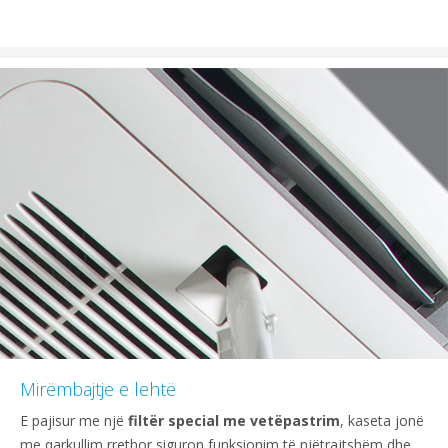
Mirëmbajtje e lehtë
E pajisur me një
filtër special me vetëpastrim
, kaseta jonë
me qarkullim rrethor siguron funksionim të njëtrajtshëm dhe