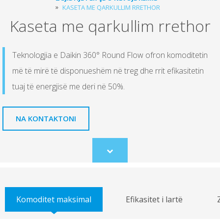
KASETA ME QARKULLIM RRETHOR
Kaseta me qarkullim rrethor
Teknologjia e Daikin 360° Round Flow ofron komoditetin
më të mirë të disponueshëm në treg dhe rrit efikasitetin
tuaj të energjisë me deri në 50%.
NA KONTAKTONI
Scroll
to
content
Komoditet maksimal
Efikasitet i lartë