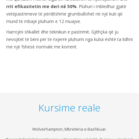
rrit efikasitetin me deri në 50%
. Pluhuri i mbledhur gjatë
vetëpastrimeve të përditshme grumbullohet në një kuti që
mund të mbajë pluhurin e 12 muajve.
Harrojini shkallët dhe teknikun e pastrimit. Gjithçka që ju
nevojitet të bëni për të nxjerrë pluhurin nga kutia është ta lidhni
me një fshesë normale me korrent.
Kursime reale
Wolverhampton, Mbretëria e Bashkuar.