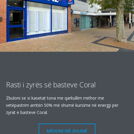
Rasti i zyrës së basteve Coral
Zbuloni se si kasetat tona me qarkullim rrethor me
vetëpastrim arritën 50% më shumë kursime në energji për
zyrat e basteve Coral.
MËSONI MË SHUMË