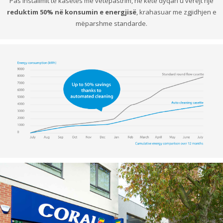
Pas instalimit të kasetës me vetëpastrim, në këtë dyqan u vërejt një
reduktim 50% në konsumin e energjisë
, krahasuar me zgjidhjen e
mëparshme standarde.