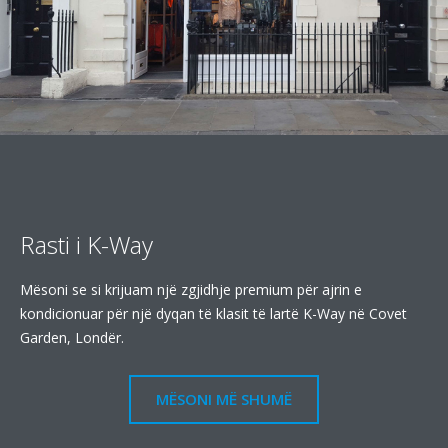
Rasti i K-Way
Mësoni se si krijuam një zgjidhje premium për ajrin e
kondicionuar për një dyqan të klasit të lartë K-Way në Covet
Garden, Londër.
MËSONI MË SHUMË