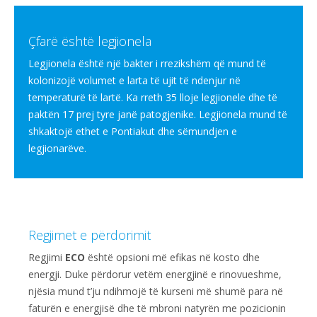
Çfarë është legjionela
Legjionela është një bakter i rrezikshëm që mund të
kolonizojë volumet e larta të ujit të ndenjur në
temperaturë të lartë. Ka rreth 35 lloje legjionele dhe të
paktën 17 prej tyre janë patogjenike. Legjionela mund të
shkaktojë ethet e Pontiakut dhe sëmundjen e
legjionarëve.
Regjimet e përdorimit
Regjimi
ECO
është opsioni më efikas në kosto dhe
energji. Duke përdorur vetëm energjinë e rinovueshme,
njësia mund t’ju ndihmojë të kurseni më shumë para në
faturën e energjisë dhe të mbroni natyrën me pozicionin