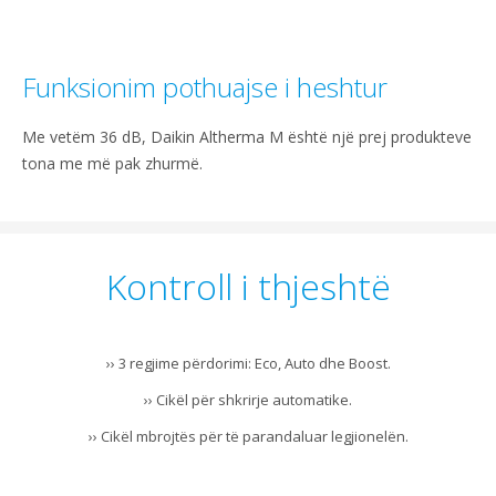
Funksionim pothuajse i heshtur
Me vetëm 36 dB, Daikin Altherma M është një prej produkteve
tona me më pak zhurmë.
Kontroll i thjeshtë
›› 3 regjime përdorimi: Eco, Auto dhe Boost.
›› Cikël për shkrirje automatike.
›› Cikël mbrojtës për të parandaluar legjionelën.