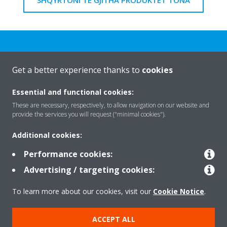
Get a better experience thanks to
cookies
Rreth nesh
Essential and functional cookies:
These are necessary, respectively, to allow navigation on our website and
provide the services you will request ("minimal cookies").
Zgjidhje
Additional cookies:
Performance cookies:
Kontakti
Advertising / targeting cookies:
To learn more about our cookies, visit our
Cookie Notice
.
Produktet
ACCEPT ALL