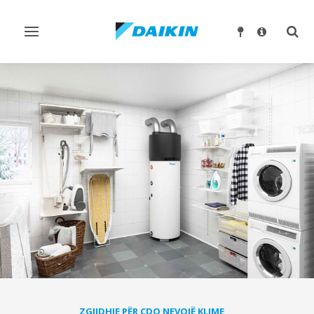
Ndrysho
Ndry
navigimin
kërk
ZGJIDHJE PËR ÇDO NEVOJË KLIME