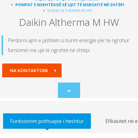
POMPAT E NXEHTËSISË SË UJIT TË NGROHTË NË SHTËPI
DAIKIN ALTHERMA M HW
Daikin Altherma M HW
Përdorni ajrin e jashtëm si burim energjie për të ngrohur
furnizimin me ujë të ngrohtë në shtëpi.
NA KONTAKTONI
Scroll
to
content
Funksionim pothuajse i heshtur
Efikasitet në 