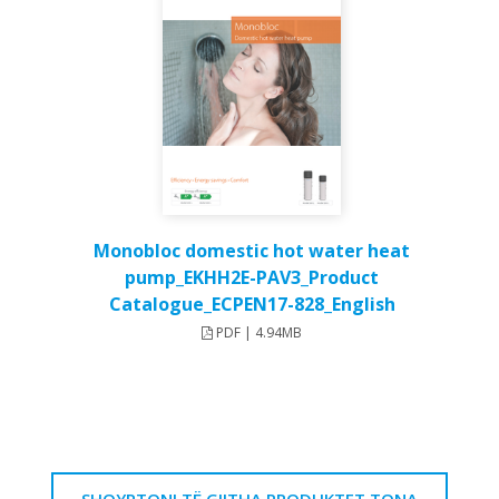
Monobloc domestic hot water heat
pump_EKHH2E-PAV3_Product
Catalogue_ECPEN17-828_English
PDF | 4.94MB
SHQYRTONI TË GJITHA PRODUKTET TONA