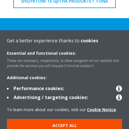
SHQYRTONI TË GJITHA PRODUKTET TONA
Get a better experience thanks to
cookies
Rreth nesh
Essential and functional cookies:
These are necessary, respectively, to allow navigation on our website and
provide the services you will request ("minimal cookies").
Zgjidhje
Additional cookies:
Performance cookies:
Kontakti
Advertising / targeting cookies:
To learn more about our cookies, visit our
Cookie Notice
.
Produktet
ACCEPT ALL