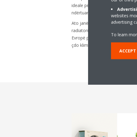
ideale për të zëvendësuar bojler
Advertis
ndërtuara së fundi, mes viteve 1
websites more
advertising 
Ato janë të përputhshme me ng
radiatorët me temperaturë të ulë
To learn mor
Evropë për Evropën, pompat e nx
çdo klimë evropiane, gjatë gjithë v
ACCEPT