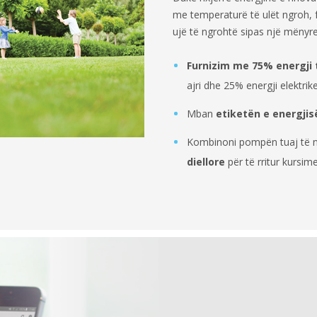
me temperaturë të ulët ngroh, 
ujë të ngrohtë sipas një mënyre
Furnizim me 75% energji
ajri dhe 25% energji elektrik
Mban
etiketën e energji
Kombinoni pompën tuaj të 
diellore
për të rritur kursim