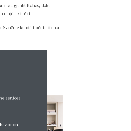
ionin e agjentit ftohës, duke
 e një cikli të ri.
 në anën e kundërt për të ftohur
he services
ehavior on