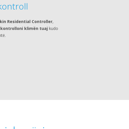
ontroll
kin Residential Controller
,
e
kontrolloni klimën tuaj
kudo
htë.