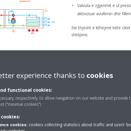
Valvula e zgjerimit e ul pres
aktivizuar avullimin dhe fillimin
Ne thjesht e kthejmë këtë cikël
shtëpinë.
etter experience thanks to
cookies
and functional cookies:
essary, respectively, to allow navigation on our website and provide t
ëvendësuar
est ("minimal cookies").
 cookies:
nce cookies:
cookies collecting statistics about traffic and users' b
e temperaturë të mesme janë
party websites