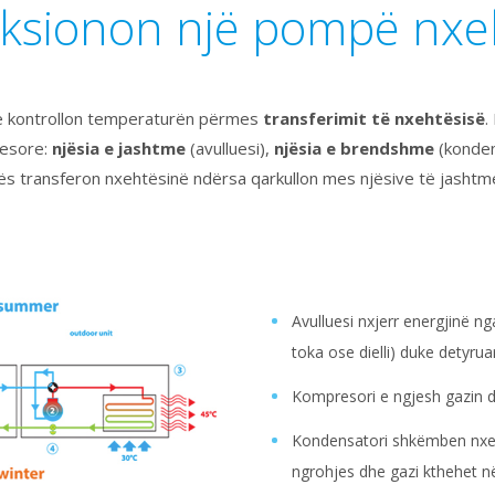
nksionon një pompë nxe
 kontrollon temperaturën përmes
transferimit të nxehtësisë
.
yesore:
njësia e jashtme
(avulluesi),
njësia e brendshme
(konden
ohës transferon nxehtësinë ndërsa qarkullon mes njësive të jasht
Avulluesi nxjerr energjinë nga
toka ose dielli) duke detyrua
Kompresori e ngjesh gazin du
Kondensatori shkëmben nxeh
ngrohjes dhe gazi kthehet n