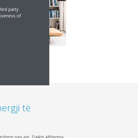
hird party
tiveness of
ergji të
ueshme nga ajri, Daikin Altherma