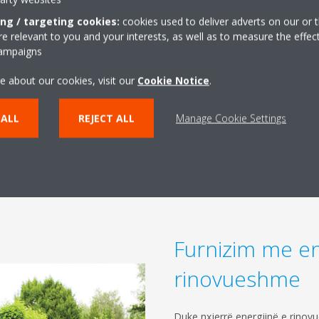
ët me gaz në shtëpitë e
ing / targeting cookies:
cookies used to deliver adverts on our or t
990 dhe 2000.
 relevant to you and your interests, as well as to measure the effec
campaigns
rohjen nën dysheme si edhe me
t. Zhvilluar dhe prodhuar në
e about our cookies, visit our
Cookie Notice
.
ehtësisë Daikin përshtaten me
itit.
 ALL
REJECT ALL
Manage Cookie Settings
Furnizim me en
rinovueshme
Duke nxjerrë energjinë e rinov