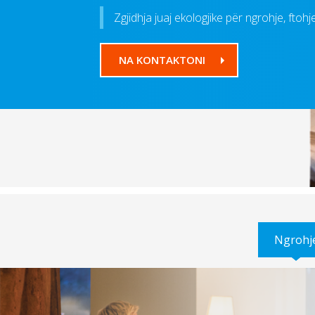
Zgjidhja juaj ekologjike për ngrohje, ftoh
NA KONTAKTONI
Ngrohj