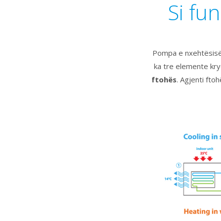
Si fu
Pompa e nxehtësisë
ka tre elemente kr
ftohës
. Agjenti ft