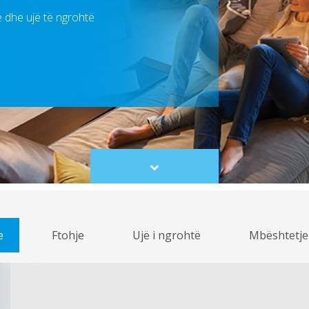
je dhe ujë të ngrohtë
Scroll
to
content
e
Ftohje
Ujë i ngrohtë
Mbështetje 