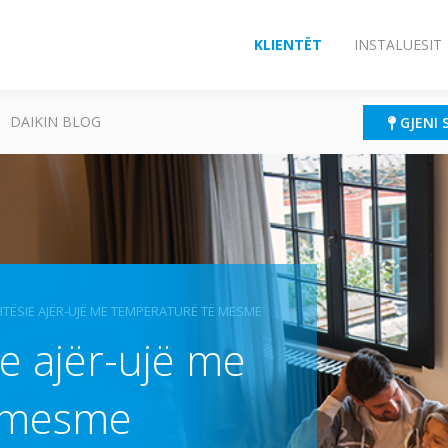
KLIENTËT
INSTALUESIT
DAIKIN BLOG
GJENI 
TËSIE AJËR-UJË ME TEMPERATURË TË MESME
e ajër-ujë me
ë mesme