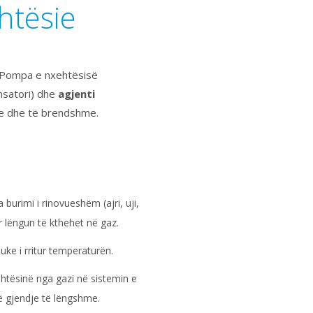
htësie
 Pompa e nxehtësisë
satori) dhe
agjenti
me dhe të brendshme.
 burimi i rinovueshëm (ajri, uji,
r lëngun të kthehet në gaz.
ke i rritur temperaturën.
tësinë nga gazi në sistemin e
ë gjendje të lëngshme.