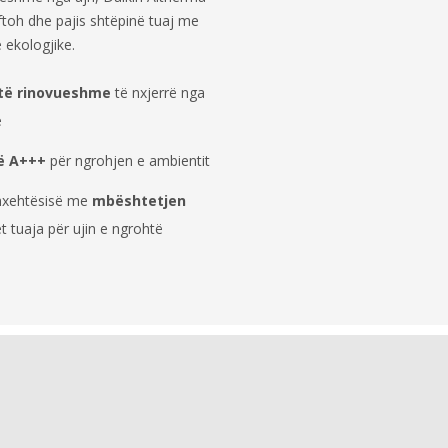
ftoh dhe pajis shtëpinë tuaj me
 ekologjike.
 të rinovueshme
të nxjerrë nga
e
së A+++
për ngrohjen e ambientit
nxehtësisë me
mbështetjen
et tuaja për ujin e ngrohtë