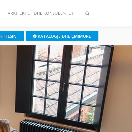
ARKITEKTËT DHE KONSULENTËT
Ndrysho
kërkimin
SHITËSIN
KATALOGJE DHE ÇMIMORE