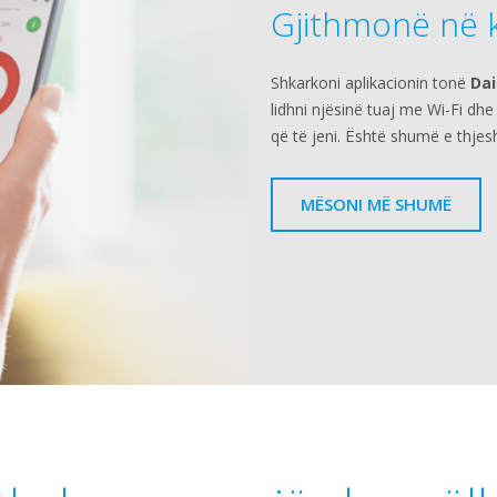
Gjithmonë në k
Shkarkoni aplikacionin tonë
Dai
lidhni njësinë tuaj me Wi-Fi dh
që të jeni. Është shumë e thjes
MËSONI MË SHUMË