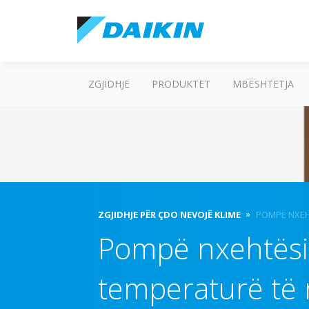
ZGJIDHJE
PRODUKTET
MBËSHTETJA
ZGJIDHJE PËR ÇDO NEVOJË KLIME
POMPË NXEH
Pompë nxehtësi
temperaturë t