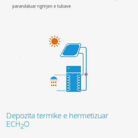
parandaluar ngrirjen e tubave
Depozita termike e hermetizuar
ECH
O
2