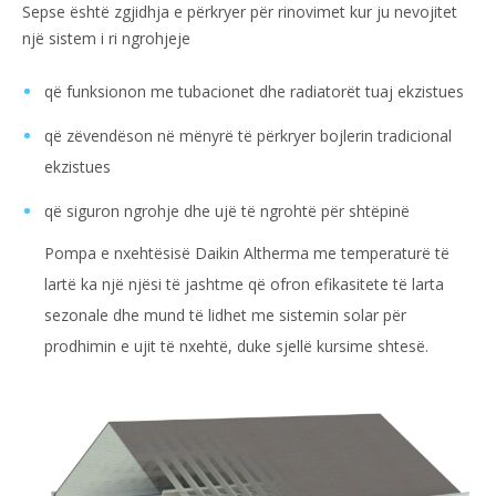
Sepse është zgjidhja e përkryer për rinovimet kur ju nevojitet
një sistem i ri ngrohjeje
që funksionon me tubacionet dhe radiatorët tuaj ekzistues
që zëvendëson në mënyrë të përkryer bojlerin tradicional
ekzistues
që siguron ngrohje dhe ujë të ngrohtë për shtëpinë
Pompa e nxehtësisë Daikin Altherma me temperaturë të
lartë ka një njësi të jashtme që ofron efikasitete të larta
sezonale dhe mund të lidhet me sistemin solar për
prodhimin e ujit të nxehtë, duke sjellë kursime shtesë.