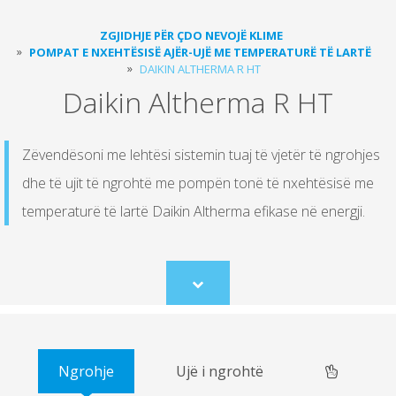
ZGJIDHJE PËR ÇDO NEVOJË KLIME
POMPAT E NXEHTËSISË AJËR-UJË ME TEMPERATURË TË LARTË
DAIKIN ALTHERMA R HT
Daikin Altherma R HT
Zëvendësoni me lehtësi sistemin tuaj të vjetër të ngrohjes
dhe të ujit të ngrohtë me pompën tonë të nxehtësisë me
temperaturë të lartë Daikin Altherma efikase në energji.
Scroll
to
content
Ngrohje
Ujë i ngrohtë