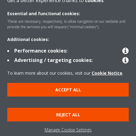
Get a better experience thanks to
cookies
Rreth nesh
Essential and functional cookies:
These are necessary, respectively, to allow navigation on our website and
provide the services you will request ("minimal cookies").
Zgjidhje
Additional cookies:
Performance cookies:
Kontakti
Advertising / targeting cookies:
To learn more about our cookies, visit our
Cookie Notice
.
Produktet
ACCEPT ALL
Njoftim ligjor
Njoftim për kukit
REJECT ALL
Politika e privatësisë së të dhënave
Etika Korporative
Data Act
Manage Cookie Settings