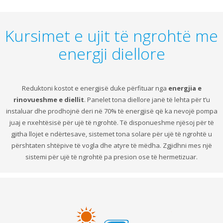
Kursimet e ujit të ngrohtë me
energji diellore
Reduktoni kostot e energjisë duke përfituar nga
energjia e
rinovueshme e diellit
. Panelet tona diellore janë të lehta për t’u
instaluar dhe prodhojnë deri në 70% të energjisë që ka nevojë pompa
juaj e nxehtësisë për ujë të ngrohtë. Të disponueshme njësoj për të
gjitha llojet e ndërtesave, sistemet tona solare për ujë të ngrohtë u
përshtaten shtëpive të vogla dhe atyre të mëdha. Zgjidhni mes një
sistemi për ujë të ngrohtë pa presion ose të hermetizuar.