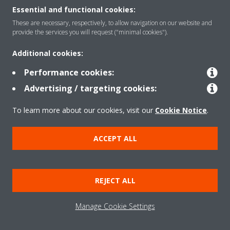
Essential and functional cookies:
Rreth nesh
These are necessary, respectively, to allow navigation on our website and
provide the services you will request ("minimal cookies").
Additional cookies:
Zgjidhje
Performance cookies:
Advertising / targeting cookies:
Kontakti
To learn more about our cookies, visit our
Cookie Notice
.
Produktet
ACCEPT ALL
Njoftim ligjor
Njoftim për kukit
REJECT ALL
Politika e privatësisë së të dhënave
Etika Korporative
Data Act
Manage Cookie Settings