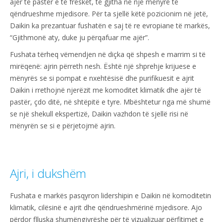
ajër të pastër e të freskët, të gjitha në një mënyrë të
qëndrueshme mjedisore. Për ta sjellë këtë pozicionim në jetë,
Daikin ka prezantuar fushatën e saj të re evropiane të markës,
“Gjithmonë aty, duke ju përqafuar me ajër”.
Fushata tërheq vëmendjen në diçka që shpesh e marrim si të
mirëqenë: ajrin përreth nesh. Është një shprehje krijuese e
mënyrës se si pompat e nxehtësisë dhe purifikuesit e ajrit
Daikin i rrethojnë njerëzit me komoditet klimatik dhe ajër të
pastër, çdo ditë, në shtëpitë e tyre. Mbështetur nga më shumë
se një shekull ekspertizë, Daikin vazhdon të sjellë risi në
mënyrën se si e përjetojmë ajrin.
Ajri, i dukshëm
Fushata e markës pasqyron lidershipin e Daikin në komoditetin
klimatik, cilësinë e ajrit dhe qëndrueshmërinë mjedisore. Ajo
përdor flluska shumëngjyrëshe për të vizualizuar përfitimet e