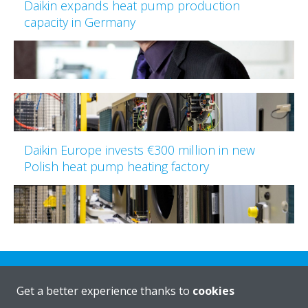
Daikin expands heat pump production
capacity in Germany
Daikin Europe invests €300 million in new
Polish heat pump heating factory
Get a better experience thanks to
cookies