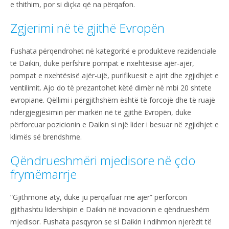
e thithim, por si diçka që na përqafon.
Zgjerimi në të gjithë Evropën
Fushata përqendrohet në kategoritë e produkteve rezidenciale
të Daikin, duke përfshirë pompat e nxehtësisë ajër-ajër,
pompat e nxehtësisë ajër-ujë, purifikuesit e ajrit dhe zgjidhjet e
ventilimit. Ajo do të prezantohet këtë dimër në mbi 20 shtete
evropiane. Qëllimi i përgjithshëm është të forcojë dhe të ruajë
ndërgjegjësimin për markën në të gjithë Evropën, duke
përforcuar pozicionin e Daikin si një lider i besuar në zgjidhjet e
klimës së brendshme.
Qëndrueshmëri mjedisore në çdo
frymëmarrje
“Gjithmonë aty, duke ju përqafuar me ajër” përforcon
gjithashtu lidershipin e Daikin në inovacionin e qëndrueshëm
mjedisor. Fushata pasqyron se si Daikin i ndihmon njerëzit të