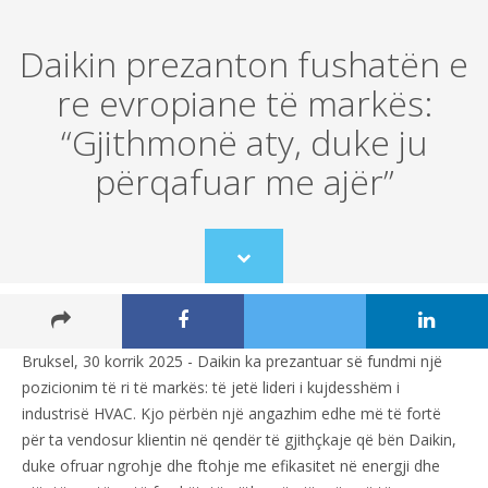
Daikin prezanton fushatën e
re evropiane të markës:
“Gjithmonë aty, duke ju
përqafuar me ajër”
Scroll
to
content
Bruksel, 30 korrik 2025 - Daikin ka prezantuar së fundmi një
pozicionim të ri të markës: të jetë lideri i kujdesshëm i
industrisë HVAC. Kjo përbën një angazhim edhe më të fortë
për ta vendosur klientin në qendër të gjithçkaje që bën Daikin,
duke ofruar ngrohje dhe ftohje me efikasitet në energji dhe