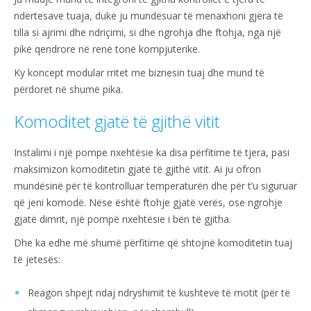
ndërtesave tuaja, duke ju mundësuar të menaxhoni gjëra të
tilla si ajrimi dhe ndriçimi, si dhe ngrohja dhe ftohja, nga një
pikë qendrore në renë tonë kompjuterike.
Ky koncept modular rritet me biznesin tuaj dhe mund të
përdoret në shumë pika.
Komoditet gjatë të gjithë vitit
Instalimi i një pompe nxehtësie ka disa përfitime të tjera, pasi
maksimizon komoditetin gjatë të gjithë vitit. Ai ju ofron
mundësinë për të kontrolluar temperaturën dhe për t’u siguruar
që jeni komodë. Nëse është ftohje gjatë verës, ose ngrohje
gjatë dimrit, një pompë nxehtësie i bën të gjitha.
Dhe ka edhe më shumë përfitime që shtojnë komoditetin tuaj
të jetesës:
Reagon shpejt ndaj ndryshimit të kushteve të motit (për të