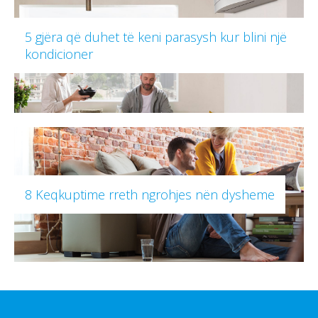
5 gjëra që duhet të keni parasysh kur blini një
kondicioner
8 Keqkuptime rreth ngrohjes nën dysheme