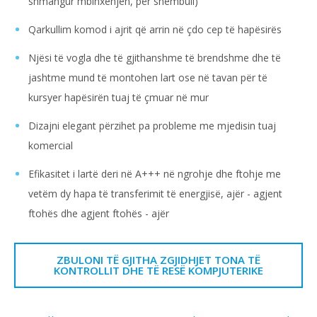
shmangur mbinxehjen, për shembull)
Qarkullim komod i ajrit që arrin në çdo cep të hapësirës
Njësi të vogla dhe të gjithanshme të brendshme dhe të
jashtme mund të montohen lart ose në tavan për të
kursyer hapësirën tuaj të çmuar në mur
Dizajni elegant përzihet pa probleme me mjedisin tuaj
komercial
Efikasitet i lartë deri në A+++ në ngrohje dhe ftohje me
vetëm dy hapa të transferimit të energjisë, ajër - agjent
ftohës dhe agjent ftohës - ajër
ZBULONI TË GJITHA ZGJIDHJET TONA TË
KONTROLLIT DHE TË RESË KOMPJUTERIKE