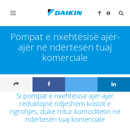
Ndrysho
Ndry
navigimin
kërk
Pompat e nxehtësisë ajër-
ajër në ndërtesën tuaj
komerciale
Si pompat e nxehtësisë ajër-ajër
reduktojnë ndjeshëm kostot e
ngrohjes, duke rritur komoditetin në
ndërtesën tuaj komerciale