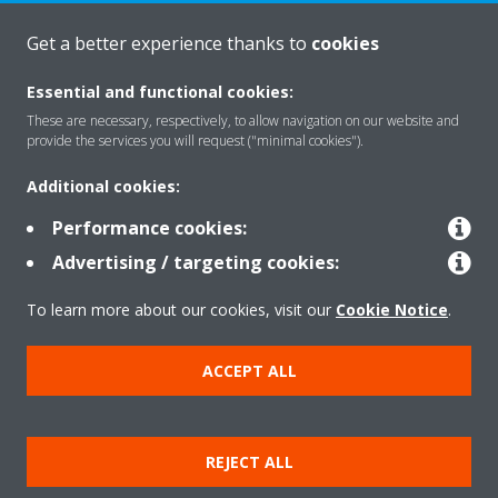
Get a better experience thanks to
cookies
Rreth nesh
Essential and functional cookies:
These are necessary, respectively, to allow navigation on our website and
provide the services you will request ("minimal cookies").
Zgjidhje
Additional cookies:
Performance cookies:
Kontakti
Advertising / targeting cookies:
To learn more about our cookies, visit our
Cookie Notice
.
Produktet
ACCEPT ALL
Njoftim ligjor
Njoftim për kukit
REJECT ALL
Politika e privatësisë së të dhënave
Etika Korporative
Data Act