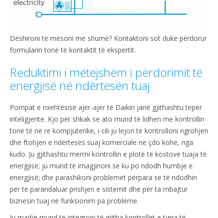
Dëshironi të mësoni më shumë? Kontaktoni sot duke përdorur
formularin tonë të kontaktit të ekspertit.
Reduktimi i mëtejshëm i përdorimit të
energjisë në ndërtesën tuaj
Pompat e nxehtësisë ajër-ajër të Daikin janë gjithashtu tepër
inteligjente. Kjo për shkak se ato mund të lidhen me kontrollin
tonë të në re kompjuterike, i cili ju lejon të kontrolloni ngrohjen
dhe ftohjen e ndërtesës suaj komerciale në çdo kohë, nga
kudo. Ju gjithashtu merrni kontrollin e plotë të kostove tuaja të
energjisë; ju mund të imagjinoni se ku po ndodh humbje e
energjisë; dhe parashikoni problemet përpara se të ndodhin
për të parandaluar prishjen e sistemit dhe për ta mbajtur
biznesin tuaj në funksionim pa probleme.
Ju madje mund të integroni të gjitha kontrollet e tjera të