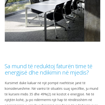
Sa mund të reduktoj faturën time të
energjisë dhe ndikimin në mjedis?
Kursimet duke kaluar në një pompë nxehtësie janë të
konsiderueshme. Në varësi të situatës suaj specifike, ju mund
të kurseni midis 35 dhe 49%(2) në kostot e energjisë. Në të
njëjtën kohë, ju po ndërmerrni një hap të rëndësishëm në