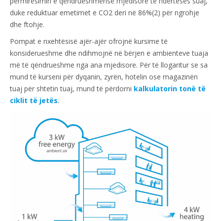
përmirësimin e qëndrueshmërisë mjedisore të ndërtesës suaj,
duke reduktuar emetimet e CO2 deri në 86%(2) për ngrohje
dhe ftohje.
Pompat e nxehtësisë ajër-ajër ofrojnë kursime të
konsiderueshme dhe ndihmojnë në bërjen e ambienteve tuaja
më të qëndrueshme nga ana mjedisore. Për të llogaritur se sa
mund të kurseni për dyqanin, zyrën, hotelin ose magazinën
tuaj për shtetin tuaj, mund të përdorni
kalkulatorin tonë të
ciklit të jetës
.