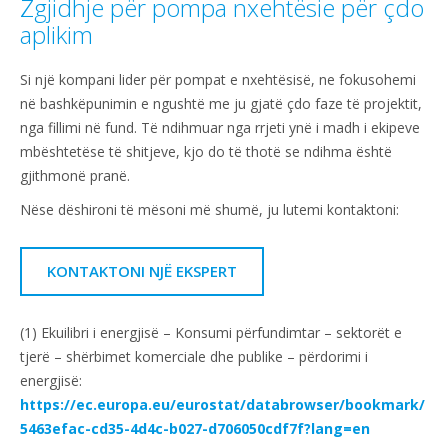
Zgjidhje për pompa nxehtësie për çdo
aplikim
Si një kompani lider për pompat e nxehtësisë, ne fokusohemi
në bashkëpunimin e ngushtë me ju gjatë çdo faze të projektit,
nga fillimi në fund. Të ndihmuar nga rrjeti ynë i madh i ekipeve
mbështetëse të shitjeve, kjo do të thotë se ndihma është
gjithmonë pranë.
Nëse dëshironi të mësoni më shumë, ju lutemi kontaktoni:
KONTAKTONI NJË EKSPERT
(1) Ekuilibri i energjisë – Konsumi përfundimtar – sektorët e
tjerë – shërbimet komerciale dhe publike – përdorimi i
energjisë:
https://ec.europa.eu/eurostat/databrowser/bookmark/
5463efac-cd35-4d4c-b027-d706050cdf7f?lang=en