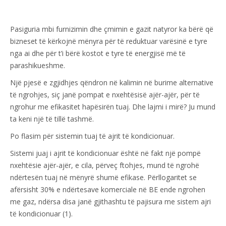
Pasiguria mbi furnizimin dhe çmimin e gazit natyror ka bërë që
bizneset të kërkojnë mënyra për të reduktuar varësinë e tyre
nga ai dhe për t’i bërë kostot e tyre të energjisë më të
parashikueshme.
Një pjesë e zgjidhjes qëndron në kalimin në burime alternative
të ngrohjes, siç janë pompat e nxehtësisë ajër-ajër, për të
ngrohur me efikasitet hapësirën tuaj. Dhe lajmi i mirë? Ju mund
ta keni një të tillë tashmë.
Po flasim për sistemin tuaj të ajrit të kondicionuar.
Sistemi juaj i ajrit të kondicionuar është në fakt një pompë
nxehtësie ajër-ajër, e cila, përveç ftohjes, mund të ngrohë
ndërtesën tuaj në mënyrë shumë efikase. Përllogaritet se
afërsisht 30% e ndërtesave komerciale në BE ende ngrohen
me gaz, ndërsa disa janë gjithashtu të pajisura me sistem ajri
të kondicionuar (1).