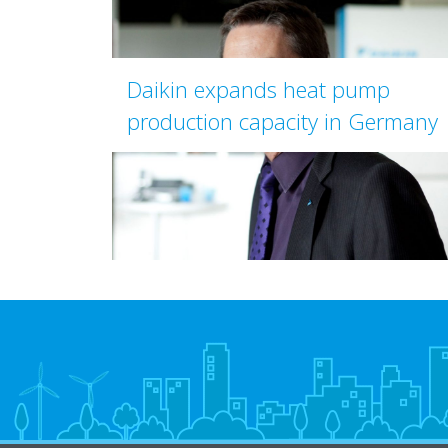
Daikin expands heat pump
production capacity in Germany