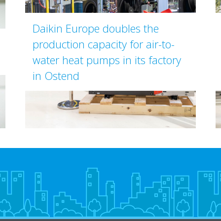
Daikin Europe doubles the
production capacity for air-to-
water heat pumps in its factory
in Ostend