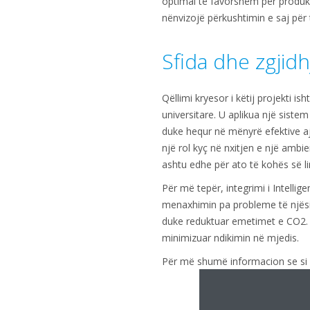
optimal të favorshëm për produkt
nënvizojë përkushtimin e saj pë
Sfida dhe zgjidh
Qëllimi kryesor i këtij projekti i
universitare. U aplikua një siste
duke hequr në mënyrë efektive ajri
një rol kyç në nxitjen e një ambi
ashtu edhe për ato të kohës së li
Për më tepër, integrimi i Intelli
menaxhimin pa probleme të njësi
duke reduktuar emetimet e CO2. Në
minimizuar ndikimin në mjedis.
Për më shumë informacion se si D