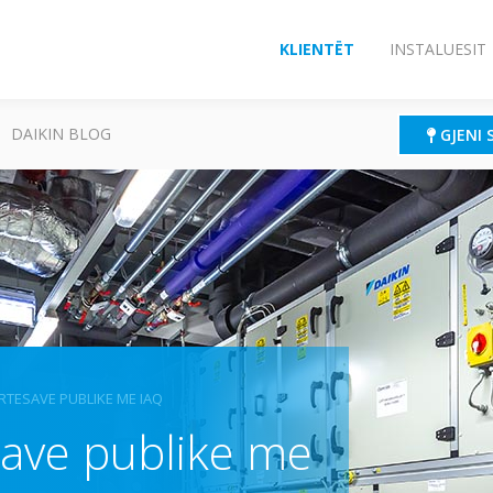
KLIENTËT
INSTALUESIT
DAIKIN BLOG
GJENI 
ËRTESAVE PUBLIKE ME IAQ
save publike me