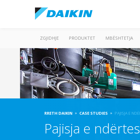
ZGJIDHJE
PRODUKTET
MBËSHTETJA
RRETH DAIKIN
CASE STUDIES
PAJISJA E ND
Pajisja e ndërte