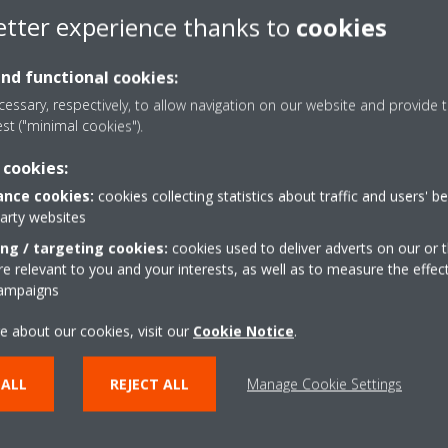
etter experience thanks to
cookies
and functional cookies:
essary, respectively, to allow navigation on our website and provide t
est ("minimal cookies").
 cookies:
nce cookies:
cookies collecting statistics about traffic and users' b
party websites
 i grupit global Daikin Industries, dhe ofruesi kryesor i teknologjisë së 
VAC&R) në Evropë, Lindjen e Mesme dhe Afrikë. Daikin projekton, prodh
ing / targeting cookies:
cookies used to deliver adverts on our or t
irëmbajtjeje, si dhe zgjidhje të gatshme për qëllime banimi, komercia
 relevant to you and your interests, as well as to measure the effec
njës në më shumë se 57 filiale të konsoliduara. Ai ka 14 objekte pr
campaigns
, Spanjë, Austri, Mbretërinë e Bashkuar, Turqi, Emiratet e Bashkuara 
e about our cookies, visit our
Cookie Notice
.
rope është në Ostend, Belgjikë. Kompania është themeluar në vitin 197
 ALL
REJECT ALL
Manage Cookie Settings
vitin 1924, në Osaka, Japoni. Grupi global punëson mbi 96 000 njerëz 