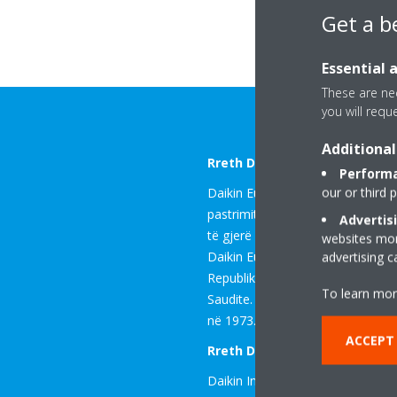
Get a b
Essential 
These are nec
you will requ
Additional
Rreth Daikin Europe N.V.
Performa
our or third 
Daikin Europe N.V. është një filial
pastrimit të ajrit dhe ftohjes (H
Advertis
të gjerë produktesh, shërbimesh m
websites more
Daikin Europe ka mbi 13 700 puno
advertising 
Republikën Çeke, Gjermani, Itali
To learn mor
Saudite. Selia e grupit Daikin Eu
në 1973.
ACCEPT
Rreth Daikin Industries Ltd.
Daikin Industries u themelua në 