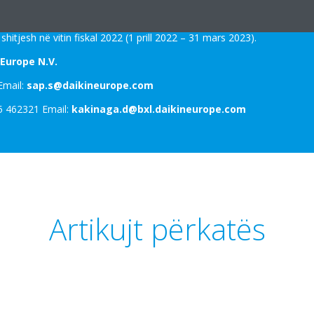
 nxehtësisë dhe ajrit të kondicionuar, si dhe për filtrimin e ajrit. Ës
 ngrohje, ventilim, ajër të kondicionuar dhe ftohje, si dhe agjentë f
 shitjesh në vitin fiskal 2022 (1 prill 2022 – 31 mars 2023).
Europe N.V.
Email:
sap.s@daikineurope.com
5 462321 Email:
kakinaga.d@bxl.daikineurope.com
Artikujt përkatës