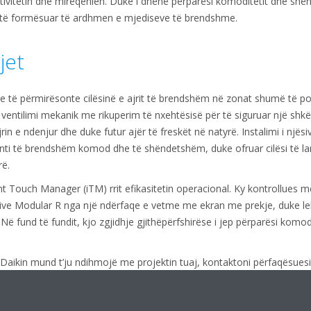
ivitetin dhe mirëqenien. Duke i dhënë përparësi komoditetit dhe shën
r të formësuar të ardhmen e mjediseve të brendshme.
jet
shte të përmirësonte cilësinë e ajrit të brendshëm në zonat shumë të po
m ventilimi mekanik me rikuperim të nxehtësisë për të siguruar një sh
n e ndenjur dhe duke futur ajër të freskët në natyrë. Instalimi i njësive
enti të brendshëm komod dhe të shëndetshëm, duke ofruar cilësi të lart
rë.
gent Touch Manager (iTM) rrit efikasitetin operacional. Ky kontrollues m
ve Modular R nga një ndërfaqe e vetme me ekran me prekje, duke leh
 fund të fundit, kjo zgjidhje gjithëpërfshirëse i jep përparësi komod
aikin mund t’ju ndihmojë me projektin tuaj, kontaktoni përfaqësuesin 