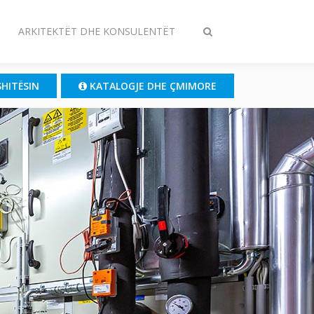
ARKITEKTËT DHE KONSULENTËT
Ndrysho
kërkimin
SHITËSIN
KATALOGJE DHE ÇMIMORE