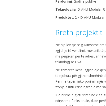
Përdorimi
: Godina publike
Teknologjia
: D-AHU Modular R
Produktet:
2 x D-AHU Modular 
Rreth projektit
Në një lëvizje të guximshme drejt 
zgjidhje të ventilimit mekanik të p
me përpikëri për të adresuar nev
teknologjisë HVAC.
Në zemër të kësaj zgjidhjeje qëndr
të njohura për gjithanshmërinë d
Për më tepër, inkorporimi i njësiv
ftohje ashtu edhe ngrohje me sa
Kjo nismë e gjeti shtëpinë e saj 
ndryshme funksionale, duke përfshi