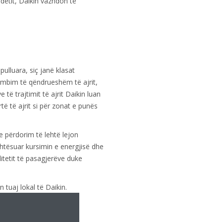
detit, Daikin vazhdon të
pulluara, siç janë klasat
këmbim të qëndrueshëm të ajrit,
 të trajtimit të ajrit Daikin luan
ë të ajrit si për zonat e punës
e përdorim të lehtë lejon
tësuar kursimin e energjisë dhe
itetit të pasagjerëve duke
tuaj lokal të Daikin.