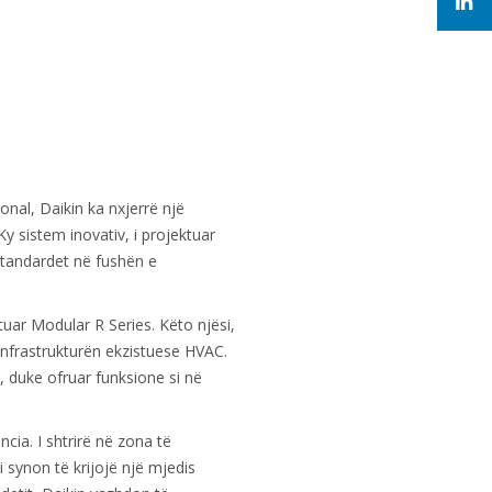
onal, Daikin ka nxjerrë një
 Ky sistem inovativ, i projektuar
standardet në fushën e
ktuar Modular R Series. Këto njësi,
nfrastrukturën ekzistuese HVAC.
s, duke ofruar funksione si në
cia. I shtrirë në zona të
i synon të krijojë një mjedis