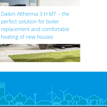
Daikin Altherma 3 H MT – the
perfect solution for boiler
replacement and comfortable
heating of new houses