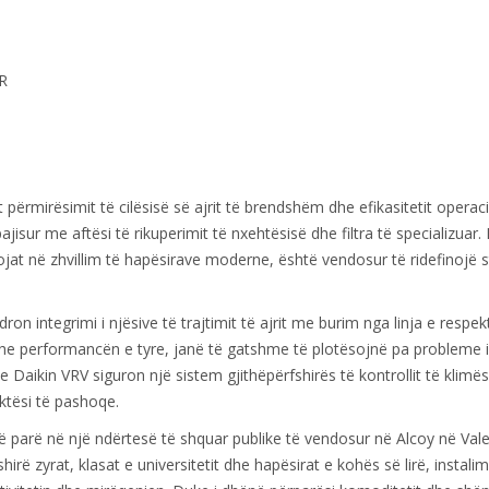
R
përmirësimit të cilësisë së ajrit të brendshëm dhe efikasitetit operaci
ajisur me aftësi të rikuperimit të nxehtësisë dhe filtra të specializuar.
ojat në zhvillim të hapësirave moderne, është vendosur të ridefinojë 
on integrimi i njësive të trajtimit të ajrit me burim nga linja e respe
he performancën e tyre, janë të gatshme të plotësojnë pa probleme i
e Daikin VRV siguron një sistem gjithëpërfshirës të kontrollit të klimë
ktësi të pashoqe.
të parë në një ndërtesë të shquar publike të vendosur në Alcoy në Valen
rë zyrat, klasat e universitetit dhe hapësirat e kohës së lirë, instalim