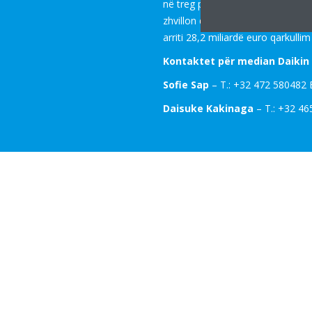
në treg për sistemet e pompave të
zhvillon dhe prodhon pajisje për
arriti 28,2 miliardë euro qarkullim
Kontaktet për median Daikin 
Sofie Sap
– T.: +32 472 580482 
Daisuke Kakinaga
– T.: +32 46