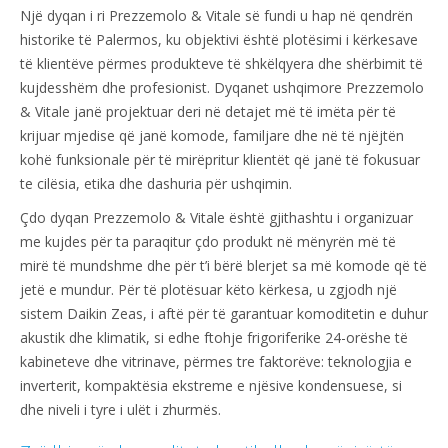
Një dyqan i ri Prezzemolo & Vitale së fundi u hap në qendrën
historike të Palermos, ku objektivi është plotësimi i kërkesave
të klientëve përmes produkteve të shkëlqyera dhe shërbimit të
kujdesshëm dhe profesionist. Dyqanet ushqimore Prezzemolo
& Vitale janë projektuar deri në detajet më të imëta për të
krijuar mjedise që janë komode, familjare dhe në të njëjtën
kohë funksionale për të mirëpritur klientët që janë të fokusuar
te cilësia, etika dhe dashuria për ushqimin.
Çdo dyqan Prezzemolo & Vitale është gjithashtu i organizuar
me kujdes për ta paraqitur çdo produkt në mënyrën më të
mirë të mundshme dhe për t’i bërë blerjet sa më komode që të
jetë e mundur. Për të plotësuar këto kërkesa, u zgjodh një
sistem Daikin Zeas, i aftë për të garantuar komoditetin e duhur
akustik dhe klimatik, si edhe ftohje frigoriferike 24-orëshe të
kabineteve dhe vitrinave, përmes tre faktorëve: teknologjia e
inverterit, kompaktësia ekstreme e njësive kondensuese, si
dhe niveli i tyre i ulët i zhurmës.