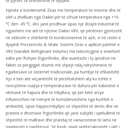
të pjesës së brendshme të dyqanit.
Njësitë e kondensimit Zeas me temperaturë të mesme dhe të
ulët u zhvilluan nga Daikin për të ofruar temperatura nga +10
°C deri -45 °C. Ato janë prodhuar sipas një dizajni industrial të
ngjashëm me atë të njësive Daikin VRV, që përdoren gjerësisht
në sektorin e shërbimit të kondicionerëve të ajrit, si në rastin e
dyqanit Prezzemolo & Vitale. Sistemi Zeas e aplikon parimin e
VRV (Variable Refrigerant Volume) me teknologjinë e inverterit
edhe për ftohjen frigoriferike, dhe avantazhi i tij qëndron në
faktin se përgjigjet shumë më shpejt ndaj ndryshimeve të
ngarkesave se sistemet tradicionale, pa humbje të efikasitetit.
Kjo e bën atë veçanërisht të përshtatshëm aty ku është e
nevojshme ruajtja e temperaturave të duhura për kabinetet e
vitrinave të hapura dhe të mbyllura, që për këtë arsye
influencohen në mënyrë të konsiderueshme nga kushtet e
ambientit, sipas hapjes/mbylljes së shpeshtë të derës dhe në
praninë e dhomave frigoriferike që janë subjekt i qarkullimit të
shpeshtë të mallrave dhe prandaj të variacioneve të larta në
ngarkesën e nxehtësisë. Së fundi, niveli jashtëzakonisht i ulët i