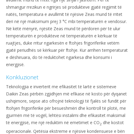
shmangur rrezikun e ngrirjes së produkteve gjatë regjimit të
natës, temperatura e avullimit të njësive Zeas mund të rritet
deri në një maksimum prej 3 °C mbi temperaturën e vendosur.
Në këtë mënyrë, njësitë Zeas mund të përdoren për të ulur
temperaturën e produkteve në temperaturën e kërkuar të
ruajtjes, duke rritur ngarkesën e ftohjes frigoriferike vetëm
gjatë periudhës së kërkuar për ftohje. Kur arrihen temperaturat
e dëshiruara, do të reduktohet ngarkesa dhe konsumi i
energjisë.
Konkluzionet
Teknologjia e inverterit me efikasitet të lartë e sistemeve
Daikin Zeas përbën zgjidhjen më efikase në kosto për dyqanet
ushqimore, sepse ato ofrojnë teknologji të fjalës së fundit për
ftohjen frigoriferike për besueshmëri dhe kontroll të plotë, me
gjurmën më të vogël, lehtësi instalimi dhe efikasitet maksimal
të energjisë, me një reduktim në emetimet e CO
dhe kostot
2
operacionale. Qetësia ekstreme e njësive kondensuese e bën