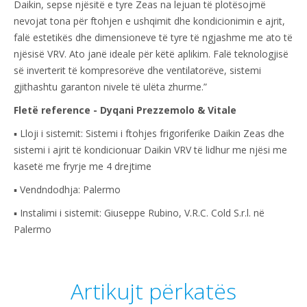
Daikin, sepse njësitë e tyre Zeas na lejuan të plotësojmë
nevojat tona për ftohjen e ushqimit dhe kondicionimin e ajrit,
falë estetikës dhe dimensioneve të tyre të ngjashme me ato të
njësisë VRV. Ato janë ideale për këtë aplikim. Falë teknologjisë
së inverterit të kompresorëve dhe ventilatorëve, sistemi
gjithashtu garanton nivele të ulëta zhurme.”
Fletë reference - Dyqani Prezzemolo & Vitale
▪ Lloji i sistemit: Sistemi i ftohjes frigoriferike Daikin Zeas dhe
sistemi i ajrit të kondicionuar Daikin VRV të lidhur me njësi me
kasetë me fryrje me 4 drejtime
▪ Vendndodhja: Palermo
▪ Instalimi i sistemit: Giuseppe Rubino, V.R.C. Cold S.r.l. në
Palermo
Artikujt përkatës