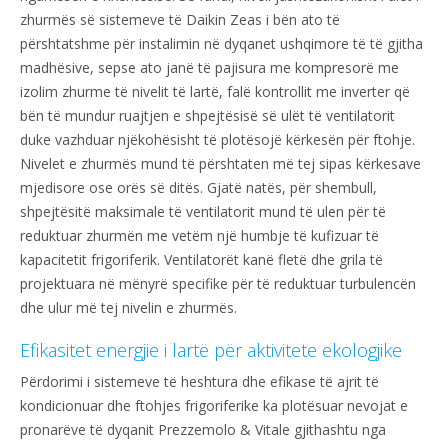
zhurmës së sistemeve të Daikin Zeas i bën ato të
përshtatshme për instalimin në dyqanet ushqimore të të gjitha
madhësive, sepse ato janë të pajisura me kompresorë me
izolim zhurme të nivelit të lartë, falë kontrollit me inverter që
bën të mundur ruajtjen e shpejtësisë së ulët të ventilatorit
duke vazhduar njëkohësisht të plotësojë kërkesën për ftohje.
Nivelet e zhurmës mund të përshtaten më tej sipas kërkesave
mjedisore ose orës së ditës. Gjatë natës, për shembull,
shpejtësitë maksimale të ventilatorit mund të ulen për të
reduktuar zhurmën me vetëm një humbje të kufizuar të
kapacitetit frigoriferik. Ventilatorët kanë fletë dhe grila të
projektuara në mënyrë specifike për të reduktuar turbulencën
dhe ulur më tej nivelin e zhurmës.
Efikasitet energjie i lartë për aktivitete ekologjike
Përdorimi i sistemeve të heshtura dhe efikase të ajrit të
kondicionuar dhe ftohjes frigoriferike ka plotësuar nevojat e
pronarëve të dyqanit Prezzemolo & Vitale gjithashtu nga