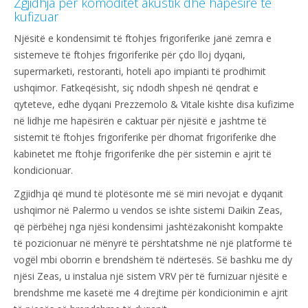
Zgjidhja për komoditet akustik dhe hapësirë të
kufizuar
Njësitë e kondensimit të ftohjes frigoriferike janë zemra e
sistemeve të ftohjes frigoriferike për çdo lloj dyqani,
supermarketi, restoranti, hoteli apo impianti të prodhimit
ushqimor. Fatkeqësisht, siç ndodh shpesh në qendrat e
qyteteve, edhe dyqani Prezzemolo & Vitale kishte disa kufizime
në lidhje me hapësirën e caktuar për njësitë e jashtme të
sistemit të ftohjes frigoriferike për dhomat frigoriferike dhe
kabinetet me ftohje frigoriferike dhe për sistemin e ajrit të
kondicionuar.
Zgjidhja që mund të plotësonte më së miri nevojat e dyqanit
ushqimor në Palermo u vendos se ishte sistemi Daikin Zeas,
që përbëhej nga njësi kondensimi jashtëzakonisht kompakte
të pozicionuar në mënyrë të përshtatshme në një platformë të
vogël mbi oborrin e brendshëm të ndërtesës. Së bashku me dy
njësi Zeas, u instalua një sistem VRV për të furnizuar njësitë e
brendshme me kasetë me 4 drejtime për kondicionimin e ajrit