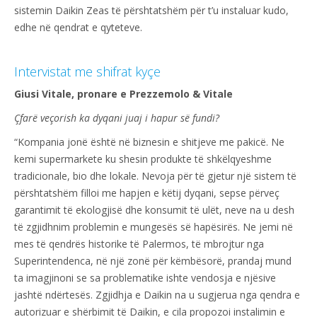
sistemin Daikin Zeas të përshtatshëm për t’u instaluar kudo,
edhe në qendrat e qyteteve.
Intervistat me shifrat kyçe
Giusi Vitale, pronare e Prezzemolo & Vitale
Çfarë veçorish ka dyqani juaj i hapur së fundi?
“Kompania jonë është në biznesin e shitjeve me pakicë. Ne
kemi supermarkete ku shesin produkte të shkëlqyeshme
tradicionale, bio dhe lokale. Nevoja për të gjetur një sistem të
përshtatshëm filloi me hapjen e këtij dyqani, sepse përveç
garantimit të ekologjisë dhe konsumit të ulët, neve na u desh
të zgjidhnim problemin e mungesës së hapësirës. Ne jemi në
mes të qendrës historike të Palermos, të mbrojtur nga
Superintendenca, në një zonë për këmbësorë, prandaj mund
ta imagjinoni se sa problematike ishte vendosja e njësive
jashtë ndërtesës. Zgjidhja e Daikin na u sugjerua nga qendra e
autorizuar e shërbimit të Daikin, e cila propozoi instalimin e