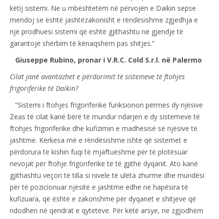
këtij sistemi. Ne u mbështetëm në përvojën e Daikin sepse
mendoj se është jashtëzakonisht e rëndësishme zgjedhja e
një prodhuesi sistemi që është gjithashtu në gjendje të
garantojë shërbim të kënaqshëm pas shitjes.”
Giuseppe Rubino, pronar i V.R.C. Cold S.r.l. në Palermo
Cilat janë avantazhet e përdorimit të sistemeve të ftohjes
frigoriferike të Daikin?
“Sistemi i ftohjes frigoriferike funksionon përmes dy njësive
Zeas të cilat kanë bërë të mundur ndarjen e dy sistemeve të
ftohjes frigoriferike dhe kufizimin e madhësisë së njësive të
jashtme. Kërkesa më e rëndësishme ishte që sistemet e
përdorura të kishin fuqi të mjaftueshme për të plotësuar
nevojat për ftohje frigoriferike të të gjithë dyqanit. Ato kanë
gjithashtu veçori të tilla si nivele të ulëta zhurme dhe mundësi
për të pozicionuar njësitë e jashtme edhe në hapësira të
kufizuara, që është e zakonshme për dyqanet e shitjeve që
ndodhen në qendrat e qyteteve. Për këtë arsye, ne zgjodhëm