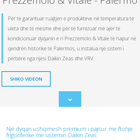
Për të garantuar ruajtjen e produkteve në temperatura të
ulëta dhe të mesme dhe për të furnizuar me ajër të
kondicionuar dyqanin e ri Prezzemolo & Vitale të hapur në
qendrën historike të Palermos, u instalua një sistem i
përbërë nga njësi Daikin Zeas dhe VRV.
SHIKO VIDEON
Scroll
to
content
Një dyqan ushqimesh premium i pajisur me ftohje
frigoriferike me sistemin Daikin Zeas