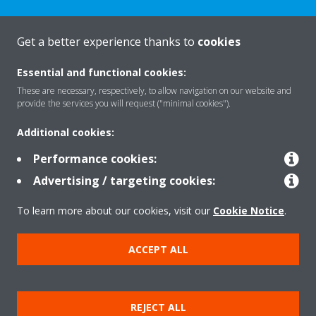
Get a better experience thanks to
cookies
Essential and functional cookies:
Rreth nesh
These are necessary, respectively, to allow navigation on our website and
provide the services you will request ("minimal cookies").
Zgjidhje
Additional cookies:
Performance cookies:
Advertising / targeting cookies:
Kontakti
To learn more about our cookies, visit our
Cookie Notice
.
Produktet
ACCEPT ALL
Njoftim ligjor
Njoftim për kukit
REJECT ALL
Politika e privatësisë së të dhënave
Etika Korporative
Data Act