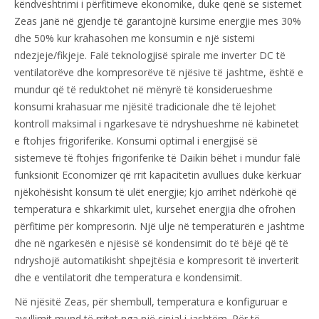
këndvështrimi i përfitimeve ekonomike, duke qenë se sistemet
Zeas janë në gjendje të garantojnë kursime energjie mes 30%
dhe 50% kur krahasohen me konsumin e një sistemi
ndezjeje/fikjeje. Falë teknologjisë spirale me inverter DC të
ventilatorëve dhe kompresorëve të njësive të jashtme, është e
mundur që të reduktohet në mënyrë të konsiderueshme
konsumi krahasuar me njësitë tradicionale dhe të lejohet
kontroll maksimal i ngarkesave të ndryshueshme në kabinetet
e ftohjes frigoriferike. Konsumi optimal i energjisë së
sistemeve të ftohjes frigoriferike të Daikin bëhet i mundur falë
funksionit Economizer që rrit kapacitetin avullues duke kërkuar
njëkohësisht konsum të ulët energjie; kjo arrihet ndërkohë që
temperatura e shkarkimit ulet, kursehet energjia dhe ofrohen
përfitime për kompresorin. Një ulje në temperaturën e jashtme
dhe në ngarkesën e njësisë së kondensimit do të bëjë që të
ndryshojë automatikisht shpejtësia e kompresorit të inverterit
dhe e ventilatorit dhe temperatura e kondensimit.
Në njësitë Zeas, për shembull, temperatura e konfiguruar e
avullimit mund të rritet nga një sinjal i jashtëm. Për të