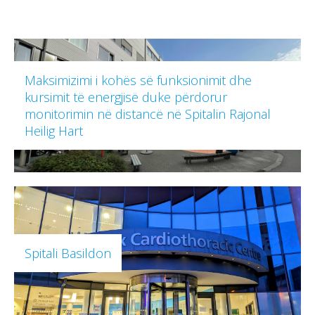
Maksimizimi i kohës së funksionimit dhe
kursimit të energjisë duke përdorur
monitorimin në distancë në Spitalin Rajonal
Heilig Hart
Spitali Basildon