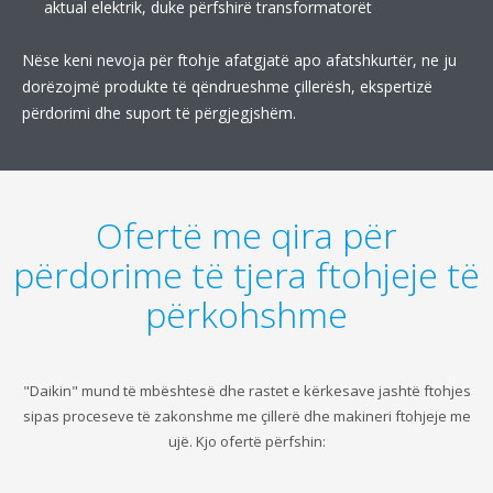
aktual elektrik, duke përfshirë transformatorët
Nëse keni nevoja për ftohje afatgjatë apo afatshkurtër, ne ju
dorëzojmë produkte të qëndrueshme çillerësh, ekspertizë
përdorimi dhe suport të përgjegjshëm.
Ofertë me qira për
përdorime të tjera ftohjeje të
përkohshme
"Daikin" mund të mbështesë dhe rastet e kërkesave jashtë ftohjes
sipas proceseve të zakonshme me çillerë dhe makineri ftohjeje me
ujë. Kjo ofertë përfshin: