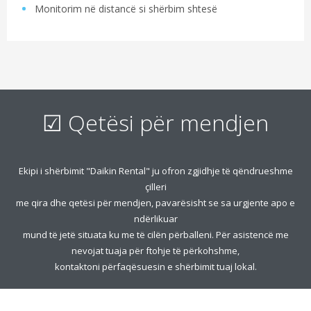
Monitorim në distancë si shërbim shtesë
☑ Qetësi për mendjen
Ekipi i shërbimit "Daikin Rental" ju ofron zgjidhje të qëndrueshme
çilleri
me qira dhe qetësi për mendjen, pavarësisht se sa urgjente apo e
ndërlikuar
mund të jetë situata ku me të cilën përballeni. Për asistencë me
nevojat tuaja për ftohje të përkohshme,
kontaktoni përfaqësuesin e shërbimit tuaj lokal.