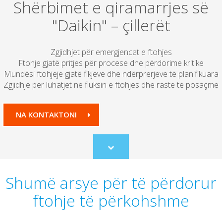
Shërbimet e qiramarrjes së
"Daikin" – çillerët
Zgjidhjet për emergjencat e ftohjes
Ftohje gjatë pritjes për procese dhe përdorime kritike
Mundësi ftohjeje gjatë fikjeve dhe ndërprerjeve të planifikuara
Zgjidhje për luhatjet në fluksin e ftohjes dhe raste të posaçme
NA KONTAKTONI
Scroll
to
content
Shumë arsye për të përdorur
ftohje të përkohshme