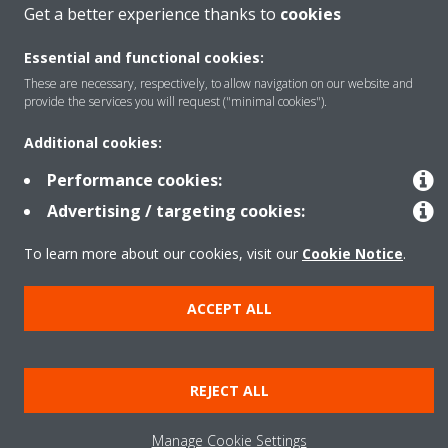
Get a better experience thanks to
cookies
Essential and functional cookies:
Produktet
These are necessary, respectively, to allow navigation on our website and
provide the services you will request ("minimal cookies").
Additional cookies:
Njoftim ligjor
Njoftim për kukit
Performance cookies:
Politika e privatësisë së të dhënave
Etika Korporative
Data Act
Advertising / targeting cookies:
To learn more about our cookies, visit our
Cookie Notice
.
ACCEPT ALL
REJECT ALL
Manage Cookie Settings