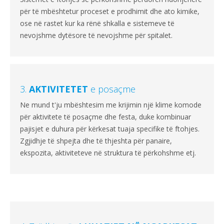
për të mbështetur proceset e prodhimit dhe ato kimike,
ose në rastet kur ka rënë shkalla e sistemeve të
nevojshme dytësore të nevojshme për spitalet.
3.
AKTIVITETET
e posaçme
Ne mund t'ju mbështesim me krijimin një klime komode
për aktivitete të posaçme dhe festa, duke kombinuar
pajisjet e duhura për kërkesat tuaja specifike të ftohjes.
Zgjidhje të shpejta dhe të thjeshta për panaire,
ekspozita, aktiviteteve në struktura të përkohshme etj.