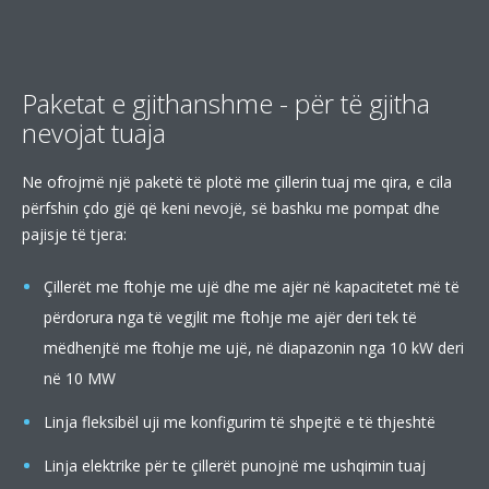
Paketat e gjithanshme - për të gjitha
nevojat tuaja
Ne ofrojmë një paketë të plotë me çillerin tuaj me qira, e cila
përfshin çdo gjë që keni nevojë, së bashku me pompat dhe
pajisje të tjera:
Çillerët me ftohje me ujë dhe me ajër në kapacitetet më të
përdorura nga të vegjlit me ftohje me ajër deri tek të
mëdhenjtë me ftohje me ujë, në diapazonin nga 10 kW deri
në 10 MW
Linja fleksibël uji me konfigurim të shpejtë e të thjeshtë
Linja elektrike për te çillerët punojnë me ushqimin tuaj