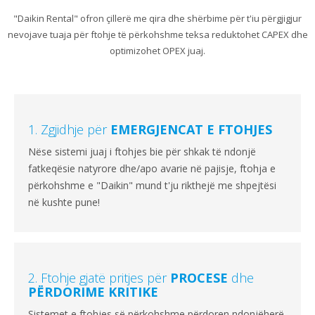
"Daikin Rental" ofron çillerë me qira dhe shërbime për t'iu përgjigjur
nevojave tuaja për ftohje të përkohshme teksa reduktohet CAPEX dhe
optimizohet OPEX juaj.
1. Zgjidhje për
EMERGJENCAT E FTOHJES
Nëse sistemi juaj i ftohjes bie për shkak të ndonjë
fatkeqësie natyrore dhe/apo avarie në pajisje, ftohja e
përkohshme e "Daikin" mund t'ju rikthejë me shpejtësi
në kushte pune!
2. Ftohje gjatë pritjes për
PROCESE
dhe
PËRDORIME KRITIKE
Sistemet e ftohjes së përkohshme përdoren ndonjëherë