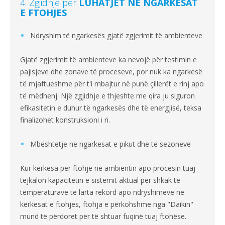
4. Zgjidhje për
LUHATJET NË NGARKESAT
E FTOHJES
Ndryshim të ngarkesës gjatë zgjerimit të ambienteve
Gjatë zgjerimit të ambienteve ka nevojë për testimin e
pajisjeve dhe zonave të proceseve, por nuk ka ngarkesë
të mjaftueshme për t'i mbajtur në punë çillerët e rinj apo
të mëdhenj. Një zgjidhje e thjeshte me qira ju siguron
efikasitetin e duhur të ngarkesës dhe të energjisë, teksa
finalizohet konstruksioni i ri.
Mbështetje në ngarkesat e pikut dhe të sezoneve
Kur kërkesa për ftohje në ambientin apo procesin tuaj
tejkalon kapacitetin e sistemit aktual për shkak të
temperaturave të larta rekord apo ndryshimeve në
kërkesat e ftohjes, ftohja e përkohshme nga "Daikin"
mund të përdoret për të shtuar fuqinë tuaj ftohëse.