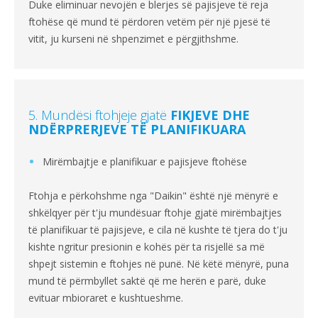
Duke eliminuar nevojën e blerjes së pajisjeve të reja
ftohëse që mund të përdoren vetëm për një pjesë të
vitit, ju kurseni në shpenzimet e përgjithshme.
5. Mundësi ftohjeje gjatë
FIKJEVE DHE
NDËRPRERJEVE TË PLANIFIKUARA
Mirëmbajtje e planifikuar e pajisjeve ftohëse
Ftohja e përkohshme nga "Daikin" është një mënyrë e
shkëlqyer për t'ju mundësuar ftohje gjatë mirëmbajtjes
të planifikuar të pajisjeve, e cila në kushte të tjera do t'ju
kishte ngritur presionin e kohës për ta risjellë sa më
shpejt sistemin e ftohjes në punë. Në këtë mënyrë, puna
mund të përmbyllet saktë që me herën e parë, duke
evituar mbioraret e kushtueshme.