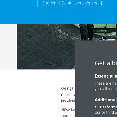
Shërbimi i Daikin është këtu për ju
Get a b
Essential 
These are nec
Që nga ndezja dhe testimi deri t
you will requ
mbështetje për çdo hap të procesi
Additional
instalimi i Daikin të vazhdojë t
Performa
Nëse keni përvojë të pakët me k
our or third 
Daikin për të marrë trajnim dhe u