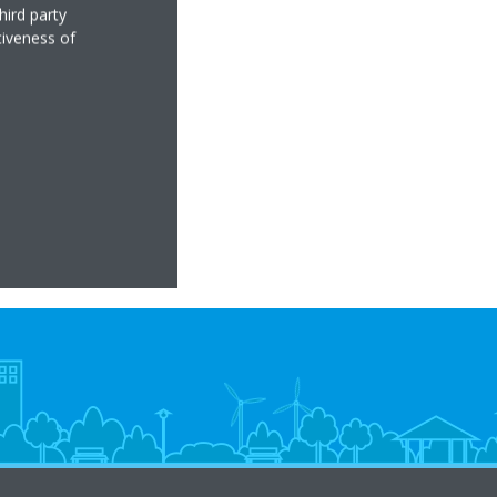
hird party
tiveness of