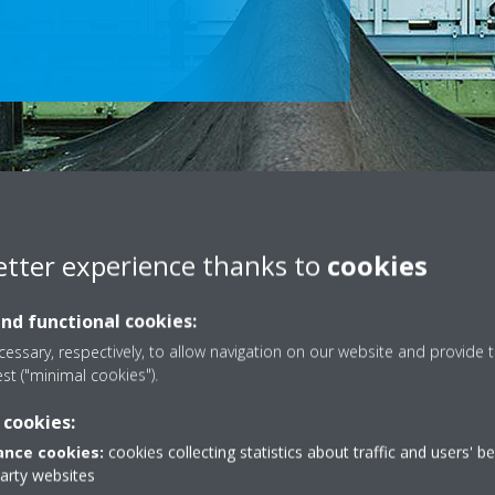
etter experience thanks to
cookies
Scroll
to
content
and functional cookies:
essary, respectively, to allow navigation on our website and provide t
e akordimi përfundimtar, përfaqësuesit tanë të shërbimit të Daikin ja
est ("minimal cookies").
t të instalimit. Praktikat tona efikase dhe efektive ndihmojnë të gjith
 cookies:
ë funksionojë me performancë maksimale.
nce cookies:
cookies collecting statistics about traffic and users' b
omisionimin e produkteve tona, ne rekomandojmë të flisni me përfaqë
party websites
dhëzim të plotë gjatë instalimit të zgjidhjeve tona.