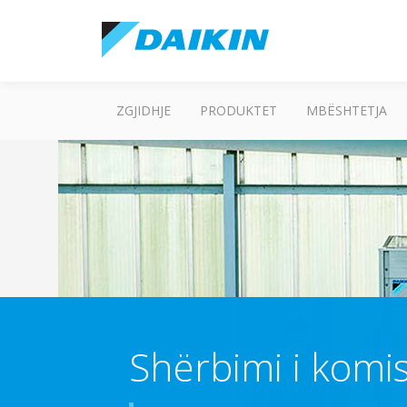
ZGJIDHJE
PRODUKTET
MBËSHTETJA
Shërbimi i komis