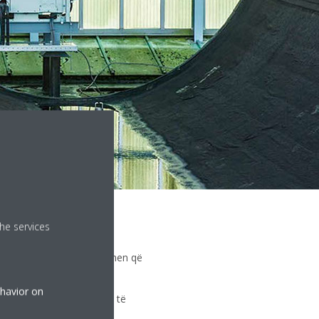
he services
në të gatshëm të ofrojnë
ë instaluesit që të sigurohen që
ehavior on
suesit tanë të Shërbimit të