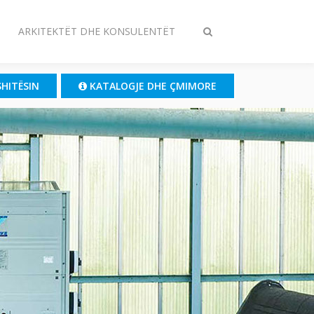
ARKITEKTËT DHE KONSULENTËT
Ndrysho
kërkimin
SHITËSIN
KATALOGJE DHE ÇMIMORE