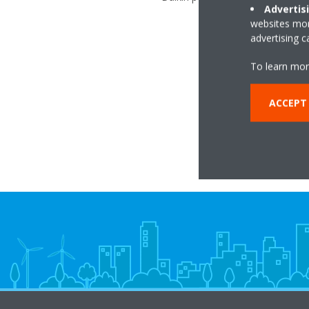
Advertis
websites more
advertising 
To learn mor
ACCEPT