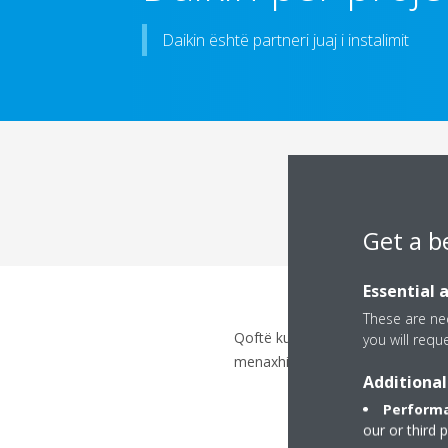
Daikin është partneri juaj i instalimit
Get a b
Essential 
These are nec
Qoftë kur bëhet fjalë për të zgje
you will requ
menaxhimit për ndërtesën, specia
Additional
Performa
our or third 