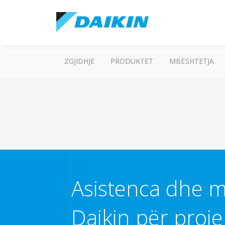
ZGJIDHJE
PRODUKTET
MBËSHTETJA
Asistenca dhe m
Daikin për proje