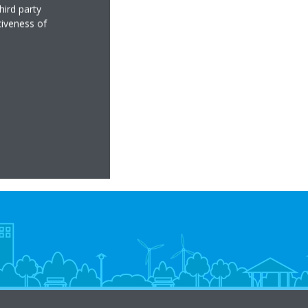
hird party
tiveness of