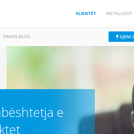
KLIENTËT
INSTALUESIT
DAIKIN BLOG
GJENI 
bështetja e
ktet