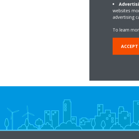
Advertis
websites more
advertising 
To learn mor
ACCEPT