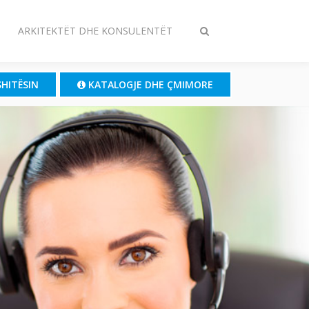
ARKITEKTËT DHE KONSULENTËT
Ndrysho
kërkimin
SHITËSIN
KATALOGJE DHE ÇMIMORE