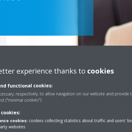
etter experience thanks to
cookies
Scroll
to
content
and functional cookies:
essary, respectively, to allow navigation on our website and provide t
dhur zgjidhjen e duhur për aplikimin tuaj ose për të integruar sisteme
est ("minimal cookies").
listët tanë me përvojë dhe teknikët tanë janë të gatshëm t’ju ndihm
 cookies:
nce cookies:
cookies collecting statistics about traffic and users' b
NA KONTAKTONI
party websites