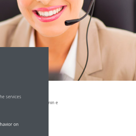
he services
t tona të HVAC-R në sistemin e
ojnë
ehavior on