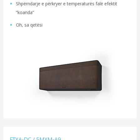
Shpërndarje e përkryer e temperaturës falë efektit
“koanda”
Oh, sa qetësi
FTXA-DC / 5MXM-A9