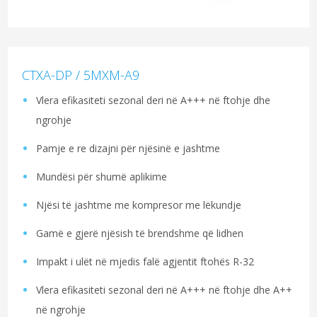
CTXA-DP / 5MXM-A9
Vlera efikasiteti sezonal deri në A+++ në ftohje dhe
ngrohje
Pamje e re dizajni për njësinë e jashtme
Mundësi për shumë aplikime
Njësi të jashtme me kompresor me lëkundje
Gamë e gjerë njësish të brendshme që lidhen
Impakt i ulët në mjedis falë agjentit ftohës R-32
Vlera efikasiteti sezonal deri në A+++ në ftohje dhe A++
në ngrohje