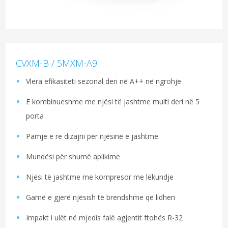
CVXM-B / 5MXM-A9
Vlera efikasiteti sezonal deri në A++ në ngrohje
E kombinueshme me njësi të jashtme multi deri në 5
porta
Pamje e re dizajni për njësinë e jashtme
Mundësi për shumë aplikime
Njësi të jashtme me kompresor me lëkundje
Gamë e gjerë njësish të brendshme që lidhen
Impakt i ulët në mjedis falë agjentit ftohës R-32