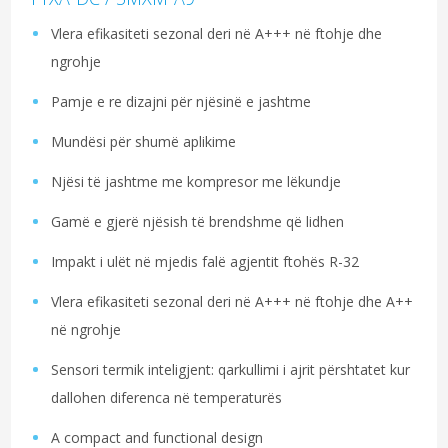
Vlera efikasiteti sezonal deri në A+++ në ftohje dhe
ngrohje
Pamje e re dizajni për njësinë e jashtme
Mundësi për shumë aplikime
Njësi të jashtme me kompresor me lëkundje
Gamë e gjerë njësish të brendshme që lidhen
Impakt i ulët në mjedis falë agjentit ftohës R-32
Vlera efikasiteti sezonal deri në A+++ në ftohje dhe A++
në ngrohje
Sensori termik inteligjent: qarkullimi i ajrit përshtatet kur
dallohen diferenca në temperaturës
A compact and functional design