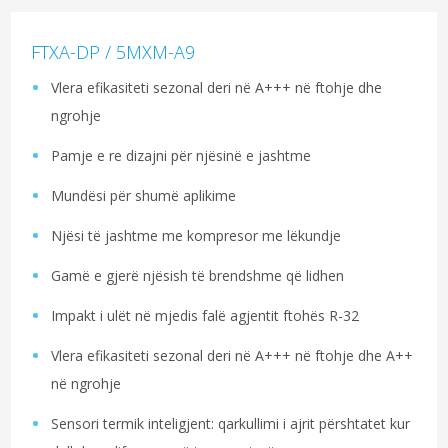
FTXA-DP / 5MXM-A9
Vlera efikasiteti sezonal deri në A+++ në ftohje dhe
ngrohje
Pamje e re dizajni për njësinë e jashtme
Mundësi për shumë aplikime
Njësi të jashtme me kompresor me lëkundje
Gamë e gjerë njësish të brendshme që lidhen
Impakt i ulët në mjedis falë agjentit ftohës R-32
Vlera efikasiteti sezonal deri në A+++ në ftohje dhe A++
në ngrohje
Sensori termik inteligjent: qarkullimi i ajrit përshtatet kur