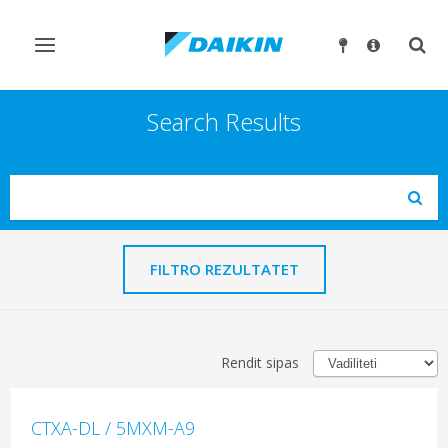
Ndrysho
Ndry
navigimin
kërk
Search Results
Search
Subm
FILTRO REZULTATET
Rendit sipas
CTXA-DL / 5MXM-A9