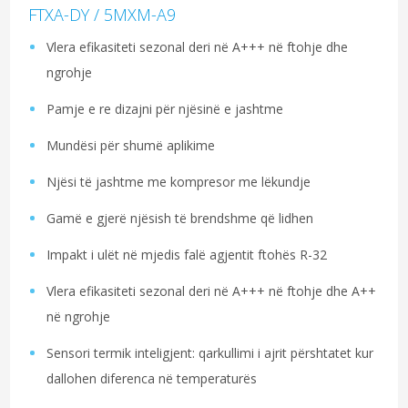
FTXA-DY / 5MXM-A9
Vlera efikasiteti sezonal deri në A+++ në ftohje dhe
ngrohje
Pamje e re dizajni për njësinë e jashtme
Mundësi për shumë aplikime
Njësi të jashtme me kompresor me lëkundje
Gamë e gjerë njësish të brendshme që lidhen
Impakt i ulët në mjedis falë agjentit ftohës R-32
Vlera efikasiteti sezonal deri në A+++ në ftohje dhe A++
në ngrohje
Sensori termik inteligjent: qarkullimi i ajrit përshtatet kur
dallohen diferenca në temperaturës