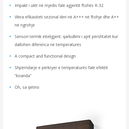
Impakt i ulët në mjedis falë agjentit ftohës R-32
Vlera efikasiteti sezonal deri në A+++ në ftohje dhe A++
në ngrohje
Sensori termik inteligjent: qarkullimi i ajrit përshtatet kur
dallohen diferenca në temperaturës
A compact and functional design
Shpërndarje e përkryer e temperaturës falë efektit
“koanda”
Oh, sa qetësi