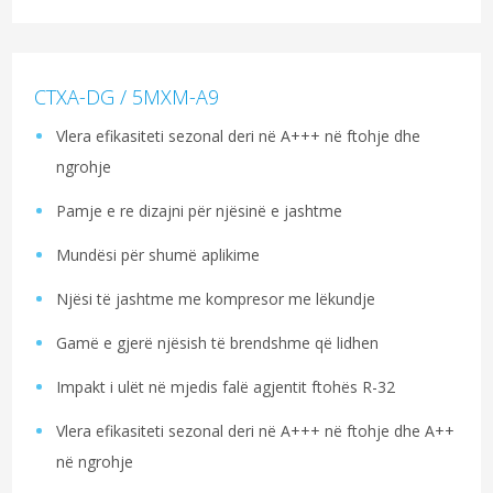
CTXA-DG / 5MXM-A9
Vlera efikasiteti sezonal deri në A+++ në ftohje dhe
ngrohje
Pamje e re dizajni për njësinë e jashtme
Mundësi për shumë aplikime
Njësi të jashtme me kompresor me lëkundje
Gamë e gjerë njësish të brendshme që lidhen
Impakt i ulët në mjedis falë agjentit ftohës R-32
Vlera efikasiteti sezonal deri në A+++ në ftohje dhe A++
në ngrohje