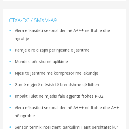
CTXA-DC / 5MXM-A9
Vlera efikasiteti sezonal deri në A+++ në ftohje dhe
ngrohje
Pamje e re dizajni për njësinë e jashtme
Mundësi për shumë aplikime
Njësi të jashtme me kompresor me lëkundje
Gamë e gjerë njësish të brendshme që lidhen
Impakt i ulët në mjedis falë agjentit ftohës R-32
Vlera efikasiteti sezonal deri në A+++ në ftohje dhe A++
në ngrohje
Sensori termik inteligjent: qarkullimi i ajrit përshtatet kur