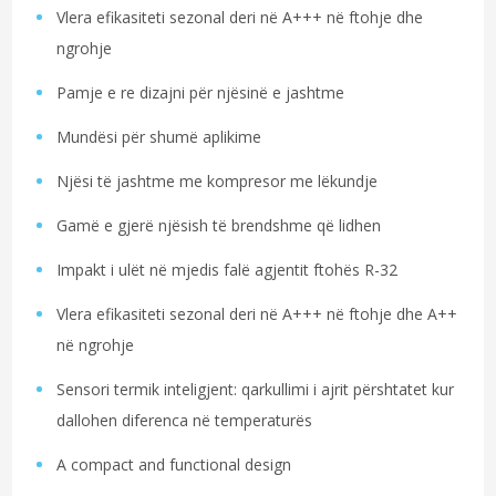
Vlera efikasiteti sezonal deri në A+++ në ftohje dhe
ngrohje
Pamje e re dizajni për njësinë e jashtme
Mundësi për shumë aplikime
Njësi të jashtme me kompresor me lëkundje
Gamë e gjerë njësish të brendshme që lidhen
Impakt i ulët në mjedis falë agjentit ftohës R-32
Vlera efikasiteti sezonal deri në A+++ në ftohje dhe A++
në ngrohje
Sensori termik inteligjent: qarkullimi i ajrit përshtatet kur
dallohen diferenca në temperaturës
A compact and functional design