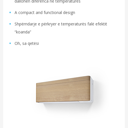
dallohen diferenca në temperaturës
A compact and functional design
Shpërndarje e përkryer e temperaturës falë efektit
“koanda”
Oh, sa qetësi