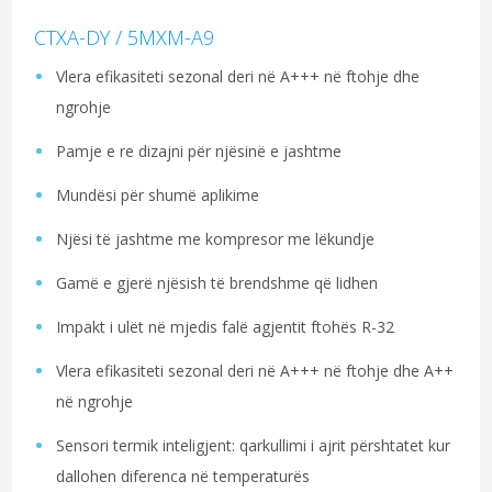
CTXA-DY / 5MXM-A9
Vlera efikasiteti sezonal deri në A+++ në ftohje dhe
ngrohje
Pamje e re dizajni për njësinë e jashtme
Mundësi për shumë aplikime
Njësi të jashtme me kompresor me lëkundje
Gamë e gjerë njësish të brendshme që lidhen
Impakt i ulët në mjedis falë agjentit ftohës R-32
Vlera efikasiteti sezonal deri në A+++ në ftohje dhe A++
në ngrohje
Sensori termik inteligjent: qarkullimi i ajrit përshtatet kur
dallohen diferenca në temperaturës