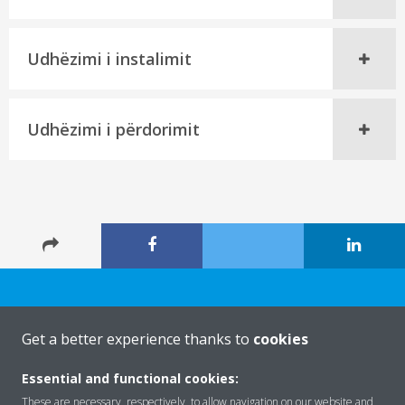
Udhëzimi i instalimit
Udhëzimi i përdorimit
Get a better experience thanks to
cookies
Rreth nesh
Essential and functional cookies:
These are necessary, respectively, to allow navigation on our website and