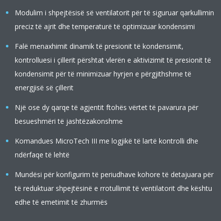
Modulim i shpejtësisë së ventilatorit për të siguruar qarkullimin
preciz të ajrit dhe temperaturë të optimizuar kondensimi
Falë menaxhimit dinamik të presionit të kondensimit,
kontrolluesi i çillerit përshtat vlerën e aktivizimit të presionit të
kondensimit për të minimizuar hyrjen e përgjithshme të
energjisë së çillerit
Një ose dy qarqe të agjentit ftohës vërtet të pavarura për
besueshmëri të jashtëzakonshme
Komandues MicroTech III me logjikë të lartë kontrolli dhe
ndërfaqe të lehtë
Mundësi për konfigurim të periudhave kohore të detajuara për
të reduktuar shpejtësinë e rrotullimit të ventilatorit dhe kështu
edhe të emetimit të zhurmës