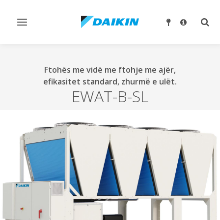
Ndrysho
Ndry
navigimin
kërk
Ftohës me vidë me ftohje me ajër,
efikasitet standard, zhurmë e ulët.
EWAT-B-SL