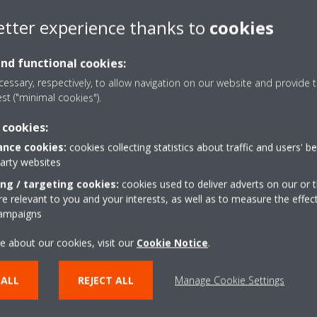
etter experience thanks to
cookies
and functional cookies:
essary, respectively, to allow navigation on our website and provide t
Detajet teknike
est ("minimal cookies").
 cookies:
nce cookies:
cookies collecting statistics about traffic and users' b
party websites
ing / targeting cookies:
cookies used to deliver adverts on our or t
JET TEKNIKE TË PRODUKTIT
SHIKONI DETAJET TEKNIKE
 relevant to you and your interests, as well as to measure the effec
campaigns
e about our cookies, visit our
Cookie Notice
.
 ALL
REJECT ALL
Manage Cookie Settings