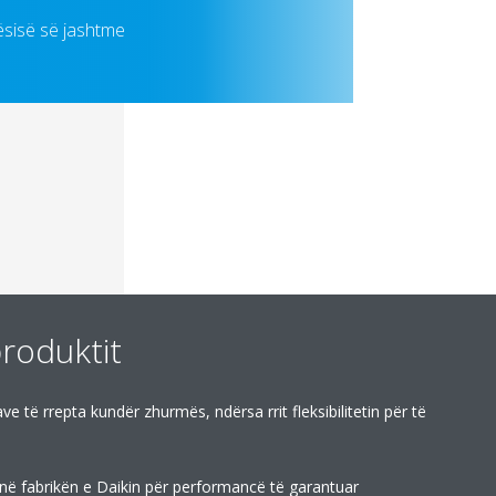
ësisë së jashtme
produktit
të rrepta kundër zhurmës, ndërsa rrit fleksibilitetin për të
 në fabrikën e Daikin për performancë të garantuar