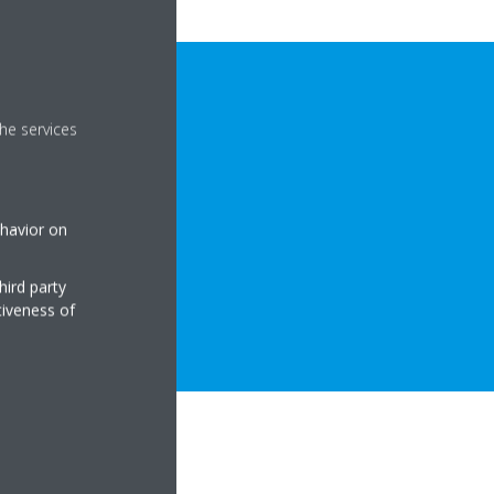
he services
ehavior on
hird party
 TË PRODUKTIT
tiveness of