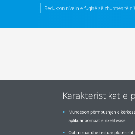
Redukton nivelin e fuqisë së zhurmës të nj
Karakteristikat e 
Mundëson përmbushjen e kërkesave 
aplikuar pompat e nxehtësisë
Optimizuar dhe testuar plotësisht