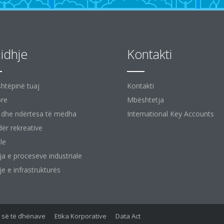
jidhje
Kontakti
shtëpinë tuaj
Kontakti
ore
Mbështetja
 dhe ndërtesa të mëdha
International Key Accounts
ër rekreative
le
ja e proceseve industriale
je e infrastrukturës
së së të dhënave
Etika Korporative
Data Act