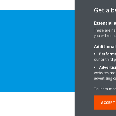
Get a b
Essential 
These are nec
you will requ
Additional
Performa
our or third 
Advertis
SHKARKO DETA
websites more
advertising 
To learn mor
ACCEPT