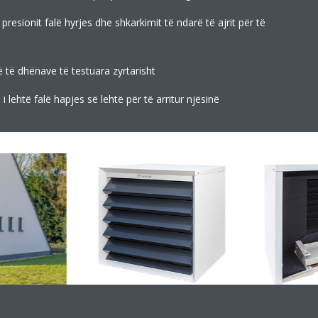
presionit falë hyrjes dhe shkarkimit të ndarë të ajrit për të
ë të dhënave të testuara zyrtarisht
i lehtë falë hapjes së lehtë për të arritur njësinë