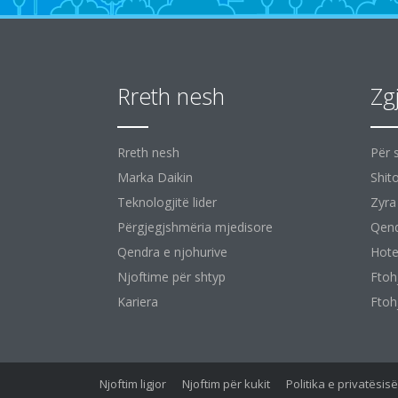
Rreth nesh
Zg
Rreth nesh
Për 
Marka Daikin
Shit
Teknologjitë lider
Zyra
Përgjegjshmëria mjedisore
Qend
Qendra e njohurive
Hote
Njoftime për shtyp
Ftoh
Kariera
Ftoh
Njoftim ligjor
Njoftim për kukit
Politika e privatësi