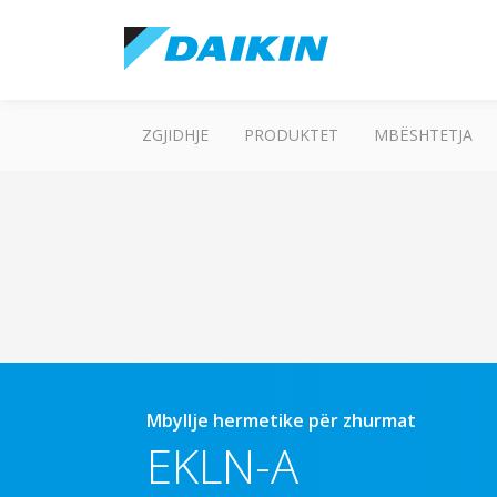
ZGJIDHJE
PRODUKTET
MBËSHTETJA
Mbyllje hermetike për zhurmat
EKLN-A