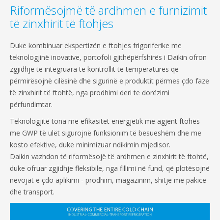
Riformësojmë të ardhmen e furnizimit
të zinxhirit të ftohjes
Duke kombinuar ekspertizën e ftohjes frigoriferike me
teknologjinë inovative, portofoli gjithëpërfshirës i Daikin ofron
zgjidhje të integruara të kontrollit të temperaturës që
përmirësojnë cilësinë dhe sigurinë e produktit përmes çdo faze
të zinxhirit të ftohtë, nga prodhimi deri te dorëzimi
përfundimtar.
Teknologjitë tona me efikasitet energjetik me agjent ftohës
me GWP të ulët sigurojnë funksionim të besueshëm dhe me
kosto efektive, duke minimizuar ndikimin mjedisor.
Daikin vazhdon të riformësojë të ardhmen e zinxhirit të ftohtë,
duke ofruar zgjidhje fleksibile, nga fillimi në fund, që plotësojnë
nevojat e çdo aplikimi - prodhim, magazinim, shitje me pakicë
dhe transport.