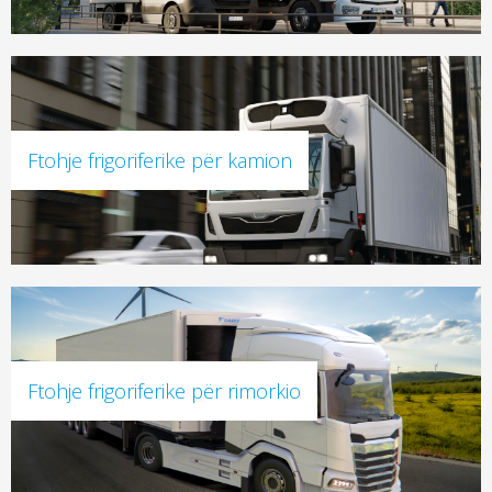
Ftohje frigoriferike për kamion
Ftohje frigoriferike për rimorkio