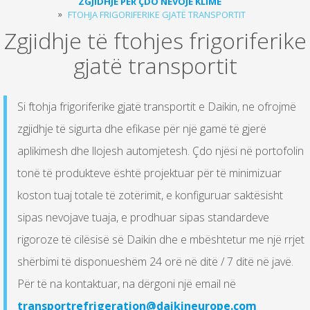
ZGJIDHJE PËR ÇDO NEVOJË KLIME
FTOHJA FRIGORIFERIKE GJATË TRANSPORTIT
Zgjidhje të ftohjes frigoriferike
gjatë transportit
Si ftohja frigoriferike gjatë transportit e Daikin, ne ofrojmë
zgjidhje të sigurta dhe efikase për një gamë të gjerë
aplikimesh dhe llojesh automjetesh. Çdo njësi në portofolin
tonë të produkteve është projektuar për të minimizuar
koston tuaj totale të zotërimit, e konfiguruar saktësisht
sipas nevojave tuaja, e prodhuar sipas standardeve
rigoroze të cilësisë së Daikin dhe e mbështetur me një rrjet
shërbimi të disponueshëm 24 orë në ditë / 7 ditë në javë.
Për të na kontaktuar, na dërgoni një email në
transportrefrigeration@daikineurope.com