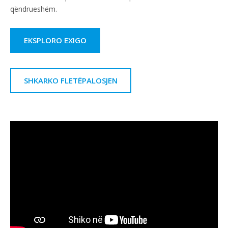
qëndrueshëm.
EKSPLORO EXIGO
SHKARKO FLETËPALOSJEN