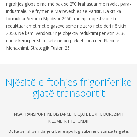
ngrohjes globale me më pak se 2°C krahasuar me nivelet para-
industriale. Në frymën e Marrëveshjes së Parisit, Daikin ka
formuluar Vizionin Mjedisor 2050, me një objektiv për të
reduktuar emetimet e gazeve serrë në zero neto deri në vitin
2050. Ne kemi vendosur një objektiv reduktimi për vitin 2030
dhe e kemi përfshirë këtë në përpjekjet tona nën Planin e
Menaxhimit Strategjik Fusion 25.
Njësitë e ftohjes frigoriferike
gjatë transportit
NGA TRANSPORTI NË DISTANCË TË GJATË DERI TE DORËZIMI I
KILOMETRIT TË FUNDIT
Qoftë për shpërndarje urbane apo logjistikë në distanca të gjata,