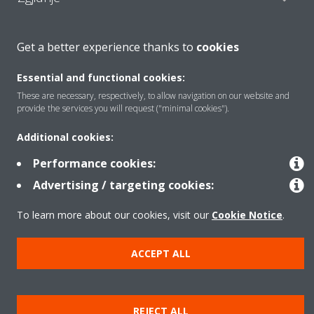
Get a better experience thanks to
cookies
Kontakti
Essential and functional cookies:
These are necessary, respectively, to allow navigation on our website and
Produktet
provide the services you will request ("minimal cookies").
Additional cookies:
Njoftim ligjor
Njoftim për kukit
Performance cookies:
Politika e privatësisë së të dhënave
Etika Korporative
Data Act
Advertising / targeting cookies:
To learn more about our cookies, visit our
Cookie Notice
.
ACCEPT ALL
REJECT ALL