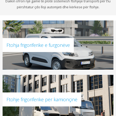
Daikin ofron një gamë të plotë sistemesh ftohjeje transporti për t’iu
përshtatur çdo lloji automjeti dhe kërkese për ftohje.
Ftohja frigoriferike e furgonëve
Ftohje frigoriferike për kamionçinë