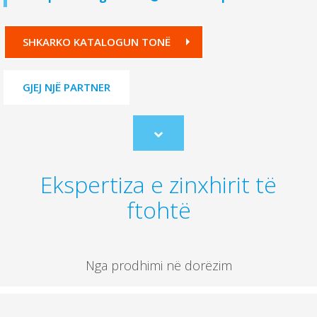
SHKARKO KATALOGUN TONË
GJEJ NJË PARTNER
Scroll
to
content
Ekspertiza e zinxhirit të
ftohtë
Nga prodhimi në dorëzim