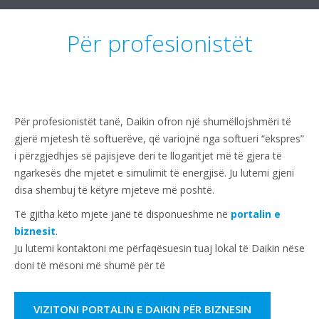
Për profesionistët
Për profesionistët tanë, Daikin ofron një shumëllojshmëri të
gjerë mjetesh të softuerëve, që variojnë nga softueri “ekspres”
i përzgjedhjes së pajisjeve deri te llogaritjet më të gjera të
ngarkesës dhe mjetet e simulimit të energjisë. Ju lutemi gjeni
disa shembuj të këtyre mjeteve më poshtë.
Të gjitha këto mjete janë të disponueshme në
portalin e
biznesit
.
Ju lutemi kontaktoni me përfaqësuesin tuaj lokal të Daikin nëse
doni të mësoni më shumë për të
VIZITONI PORTALIN E DAIKIN PËR BIZNESIN