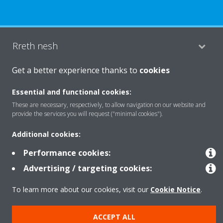
Rreth nesh
Get a better experience thanks to
cookies
Zgjidhje
Essential and functional cookies:
These are necessary, respectively, to allow navigation on our website and
provide the services you will request ("minimal cookies").
Kontakti
Additional cookies:
Performance cookies:
Produktet
Advertising / targeting cookies:
To learn more about our cookies, visit our
Cookie Notice
.
Njoftim ligjor
Njoftim për kukit
Politika e privatësisë së të dhënave
Etika Korporative
Data Act
ACCEPT ALL