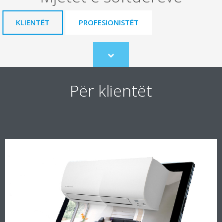
KLIENTËT
PROFESIONISTËT
Scroll
to
content
Për klientët