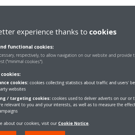
njësinë e brendshme, p.sh. përmes telekomandës me rreze infra të kuq
e provoni sërish.
etter experience thanks to
cookies
and functional cookies:
essary, respectively, to allow navigation on our website and provide t
est ("minimal cookies").
 cookies:
nce cookies:
cookies collecting statistics about traffic and users' b
party websites
ing / targeting cookies:
cookies used to deliver adverts on our or t
 relevant to you and your interests, as well as to measure the effec
campaigns
e about our cookies, visit our
Cookie Notice
.