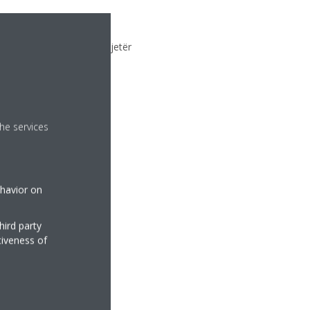
e ose përmes telefonit tjetër
he services
ehavior on
hird party
tiveness of