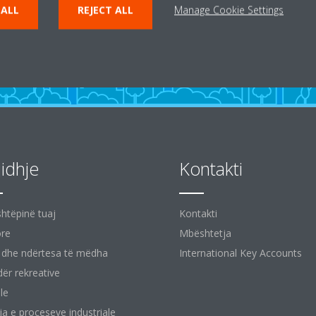
 ALL
REJECT ALL
Manage Cookie Settings
jidhje
Kontakti
shtëpinë tuaj
Kontakti
ore
Mbështetja
 dhe ndërtesa të mëdha
International Key Accounts
ër rekreative
le
ja e proceseve industriale