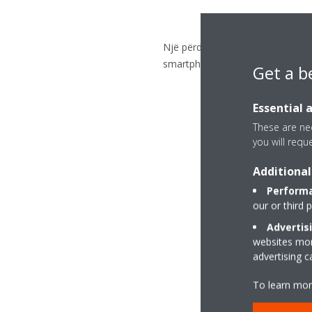
Një përdorues tjetër kontrollon 
smartphone. Prisni pak minuta dh
Get a b
Essential 
These are nec
you will requ
Additional
Performa
our or third 
Advertis
websites more
advertising 
To learn mor