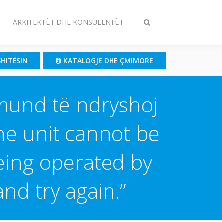
ARKITEKTËT DHE KONSULENTËT
Ndrysho
kërkimin
SHITËSIN
KATALOGJE DHE ÇMIMORE
 mund të ndryshoj
The unit cannot be
eing operated by
nd try again.”