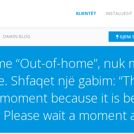
KLIENTËT
INSTALUESIT
DAIKIN BLOG
GJENI 
 me “Out-of-home”, nuk
ve. Shfaqet një gabim: “
 moment because it is b
 Please wait a moment a