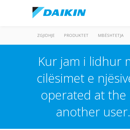
ZGJIDHJE
PRODUKTET
MBËSHTETJA
Kur jam i lidhur
cilësimet e njësi
operated at the
another user.