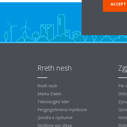
ACCEPT
Rreth nesh
Zg
Rreth nesh
Për 
Marka Daikin
Shit
Teknologjitë lider
Zyra
Përgjegjshmëria mjedisore
Qend
Qendra e njohurive
Hote
Njoftime për shtyp
Ftoh