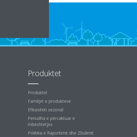
Produktet
Produktet
Familjet e produkteve
Efikasiteti sezonal
Periudha e përcaktuar e
mbështetjes
Politika e Raportimit dhe Zbulimit