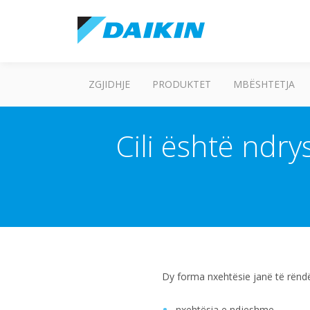
ZGJIDHJE
PRODUKTET
MBËSHTETJA
Cili është ndr
Dy forma nxehtësie janë të rënd
nxehtësia e ndjeshme