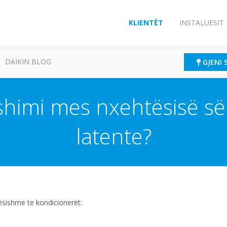
KLIENTËT
INSTALUESIT
DAIKIN BLOG
GJENI 
yshimi mes nxehtësisë 
latente?
ësishme te kondicionerët: