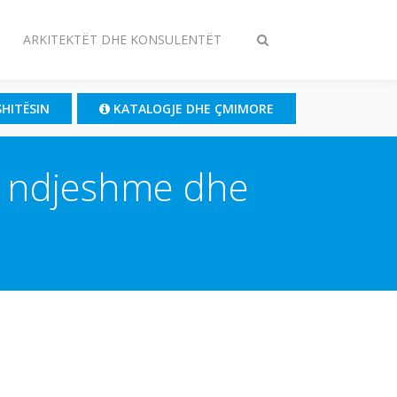
ARKITEKTËT DHE KONSULENTËT
Ndrysho
kërkimin
SHITËSIN
KATALOGJE DHE ÇMIMORE
së ndjeshme dhe