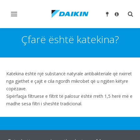
Ndrysho
Ndry
navigimin
kërk
Çfarë është katekina?
Katekina është një substancë natyrale antibakteriale që nxirret
nga gjethet e çajit e cila ngordh mikrobet që u ngjiten këtyre
copëzave.
Sipërfaqja filtruese e filtrit të palosur është rreth 1,5 herë më e
madhe sesa filtri i sheshtë tradicional.