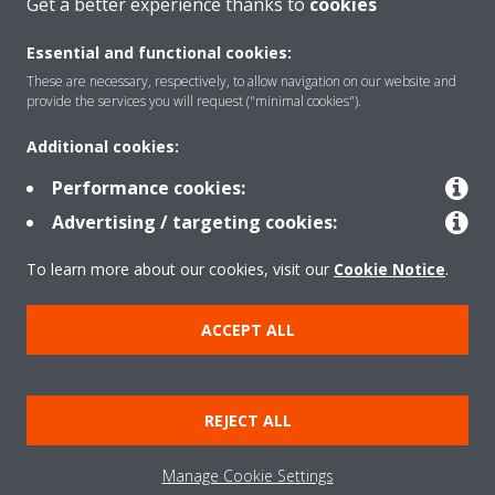
Get a better experience thanks to
cookies
Rreth nesh
Essential and functional cookies:
These are necessary, respectively, to allow navigation on our website and
provide the services you will request ("minimal cookies").
Zgjidhje
Additional cookies:
Performance cookies:
Kontakti
Advertising / targeting cookies:
To learn more about our cookies, visit our
Cookie Notice
.
Produktet
ACCEPT ALL
Njoftim ligjor
Njoftim për kukit
REJECT ALL
Politika e privatësisë së të dhënave
Etika Korporative
Data Act
Manage Cookie Settings