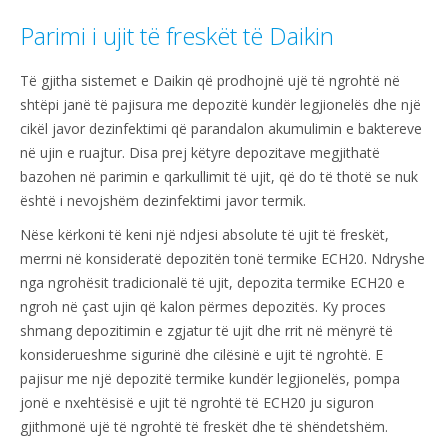
Parimi i ujit të freskët të Daikin
Të gjitha sistemet e Daikin që prodhojnë ujë të ngrohtë në
shtëpi janë të pajisura me depozitë kundër legjionelës dhe një
cikël javor dezinfektimi që parandalon akumulimin e baktereve
në ujin e ruajtur. Disa prej këtyre depozitave megjithatë
bazohen në parimin e qarkullimit të ujit, që do të thotë se nuk
është i nevojshëm dezinfektimi javor termik.
Nëse kërkoni të keni një ndjesi absolute të ujit të freskët,
merrni në konsideratë depozitën tonë termike ECH20. Ndryshe
nga ngrohësit tradicionalë të ujit, depozita termike ECH20 e
ngroh në çast ujin që kalon përmes depozitës. Ky proces
shmang depozitimin e zgjatur të ujit dhe rrit në mënyrë të
konsiderueshme sigurinë dhe cilësinë e ujit të ngrohtë. E
pajisur me një depozitë termike kundër legjionelës, pompa
jonë e nxehtësisë e ujit të ngrohtë të ECH20 ju siguron
gjithmonë ujë të ngrohtë të freskët dhe të shëndetshëm.