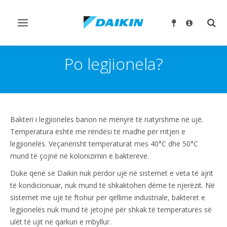
Ndrysho
Ndry
navigimin
kërk
Po legjionela?
Bakteri i legjionelës banon në mënyrë të natyrshme në ujë.
Temperatura është me rëndësi të madhe për rritjen e
legjionelës. Veçanërisht temperaturat mes 40°C dhe 50°C
mund të çojnë në kolonizimin e baktereve.
Duke qenë se Daikin nuk përdor ujë në sistemet e veta të ajrit
të kondicionuar, nuk mund të shkaktohen dëme te njerëzit. Në
sistemet me ujë të ftohur për qëllime industriale, bakteret e
legjionelës nuk mund të jetojnë për shkak të temperaturës së
ulët të ujit në qarkun e mbyllur.