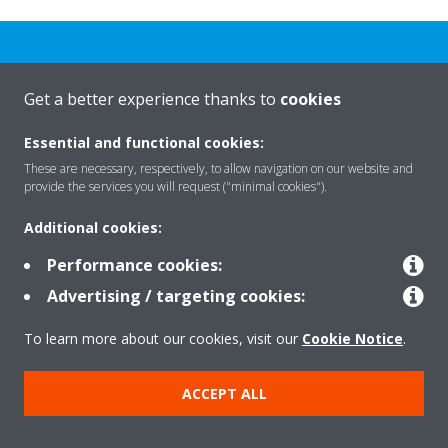
Get a better experience thanks to
cookies
Rreth nesh
Essential and functional cookies:
These are necessary, respectively, to allow navigation on our website and
provide the services you will request ("minimal cookies").
Zgjidhje
Additional cookies:
Performance cookies:
Kontakti
Advertising / targeting cookies:
To learn more about our cookies, visit our
Cookie Notice
.
Produktet
ACCEPT ALL