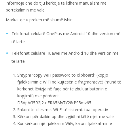
informojë dhe do t’ju kërkojë të lidheni manualisht me
portëkalimin me valë.
Markat që u prekën më shumë ishin:
Telefonat celularë OnePlus me Android 10 dhe version më
të lartë
Telefonat celularë Huawei me Android 10 dhe version më
të lartë
Shtypni “copy WiFi password to clipboard” (kopjo
fjalëkalimin e WiFi në kujtesën e fragmenteve) (mund të
kërkohet lëvizja në faqe për të zbuluar butonin e
kopjimit) ose përdorni:
D5ApAG5R2J2tnFRA5My7Y28rP95mv65
Shkoni te cilësimet Wi-Fi të sistemit tuaj operativ
Kërkoni për daikin-ap dhe zgjidhni këtë rrjet me valë
Kur kërkoni një fjalëkalim WiFi, kaloni fjalëkalimin e