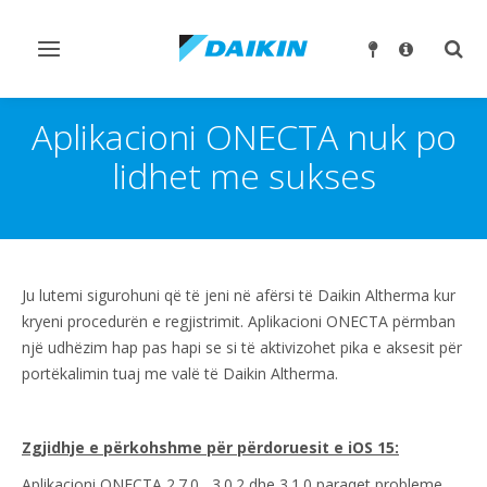
Ndrysho
Ndry
navigimin
kërk
Aplikacioni ONECTA nuk po
lidhet me sukses
Ju lutemi sigurohuni që të jeni në afërsi të Daikin Altherma kur
kryeni procedurën e regjistrimit. Aplikacioni ONECTA përmban
një udhëzim hap pas hapi se si të aktivizohet pika e aksesit për
portëkalimin tuaj me valë të Daikin Altherma.
Zgjidhje e përkohshme për përdoruesit e iOS 15:
Aplikacioni ONECTA 2.7.0 , 3.0.2 dhe 3.1.0 paraqet probleme