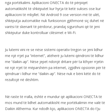
nga portëkalimi. Aplikacioni ONECTA do të përpiqet
automatikisht të shkëputet kur hyrja të ketë sukses ose kur
aplikacioni të mbyllet. Në Android 9 ose version më të ulët,
shkëputja automatike nuk funksionon gjithmonë siç duhet në
varësi të skenarit të përdorur, prandaj sigurohuni që të jeni
shkëputur duke kontrolluar cilësimet e Wi-Fi.
Ju lutemi vini re se nëse sistemi operativ tregon se jeni lidhur
me një rrjet pa “internet”, atëherë ju lutemi qëndroni të lidhur
me “daikin-ap”. Nëse jepet ndonjë dritare për ta kthyer rrjetin
në një rrjet të mëparshëm pa internet, zgjidhni opsionin për të
qëndruar i lidhur me “daikin-ap”. Nëse nuk e bëni këtë do të
rezultojë në dështim.
Në raste të rralla, është e mundur që aplikacioni ONECTA të
mos mund të lidhet automatikisht me portëkalimin me valë të
Daikin Altherma. Kur ndodh kjo, aplikacioni ONECTA do t’ju