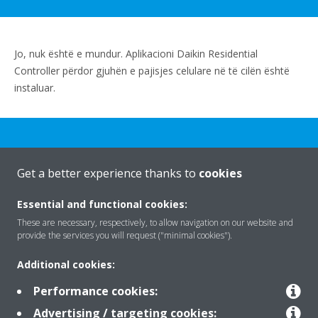
Jo, nuk është e mundur. Aplikacioni Daikin Residential
Controller përdor gjuhën e pajisjes celulare në të cilën është
instaluar.
Get a better experience thanks to
cookies
Rreth nesh
Essential and functional cookies:
These are necessary, respectively, to allow navigation on our website and
provide the services you will request ("minimal cookies").
Zgjidhje
Additional cookies:
Performance cookies:
Kontakti
Advertising / targeting cookies: