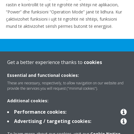
rastin e kontrollit të ujit të ngrohtë në shtëpi në aplikacion,
“Power” dhe funksioni “Operation Mode” janë të lidhura. Kur
çaktivizohet funksioni i ujit të ngrohtë në shtëpi, funksioni
mund të aktivizohet sërish përmes butonit të energjisë.
Get a better experience thanks to
cookies
Rreth nesh
Essential and functional cookies:
These are necessary, respectively, to allow navigation on our website and
provide the services you will request ("minimal cookies").
Zgjidhje
Additional cookies:
Performance cookies:
Kontakti
Advertising / targeting cookies:
To learn more about our cookies, visit our
Cookie Notice
.