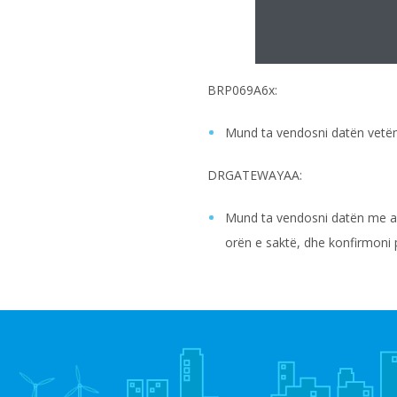
BRP069A6x:
Mund ta vendosni datën vetëm
DRGATEWAYAA:
Mund ta vendosni datën me apl
orën e saktë, dhe konfirmoni p