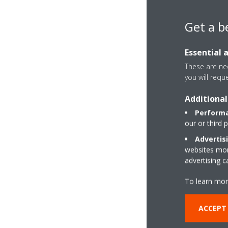
Get a b
Essential 
These are nec
you will requ
Additional
Performa
our or third 
Advertis
websites more
advertising 
To learn mor
ACCEPT