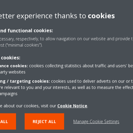
etter experience thanks to
cookies
and functional cookies:
essary, respectively, to allow navigation on our website and provide t
est ("minimal cookies").
 cookies:
nce cookies:
cookies collecting statistics about traffic and users' b
party websites
ing / targeting cookies:
cookies used to deliver adverts on our or t
 relevant to you and your interests, as well as to measure the effec
campaigns
e about our cookies, visit our
Cookie Notice
.
 ALL
REJECT ALL
Manage Cookie Settings