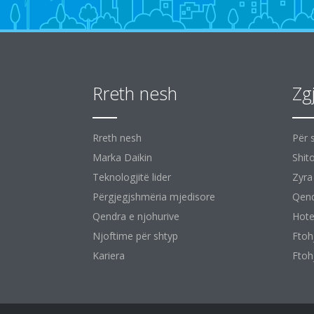
Rreth nesh
Zg
Rreth nesh
Për 
Marka Daikin
Shit
Teknologjitë lider
Zyra
Përgjegjshmëria mjedisore
Qend
Qendra e njohurive
Hote
Njoftime për shtyp
Ftoh
Kariera
Ftoh