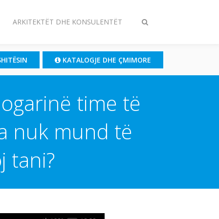
ARKITEKTËT DHE KONSULENTËT
Ndrysho
kërkimin
SHITËSIN
KATALOGJE DHE ÇMIMORE
logarinë time të
sia nuk mund të
j tani?