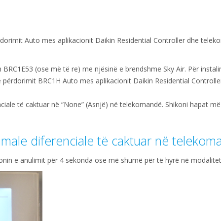
rdorimit Auto mes aplikacionit Daikin Residential Controller dhe tele
n BRC1E53 (ose më të re) me njësinë e brendshme Sky Air. Për instal
e përdorimit BRC1H Auto mes aplikacionit Daikin Residential Controller 
enciale të caktuar në “None” (Asnjë) në telekomandë. Shikoni hapat 
nimale diferenciale të caktuar në teleko
onin e anulimit për 4 sekonda ose më shumë për të hyrë në modaliteti