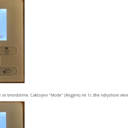
së së brendshme. Caktojeni "Mode" (Regjimi) në 1c dhe ndryshoni vlerë