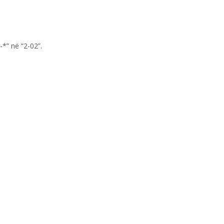
*” në “2-02”.