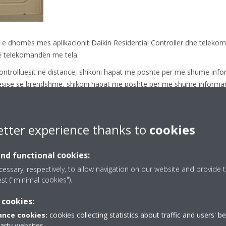
 e dhomës mes aplikacionit Daikin Residential Controller dhe telekom
në telekomandën me tela:
kontrolluesit në distancë, shikoni hapat më poshtë për më shumë info
njësisë së brendshme, shikoni hapat më poshtë për më shumë informac
andë
etter experience thanks to
cookies
butonin e anulimit për 4 sekonda ose më shumë për të hyrë në modali
and functional cookies:
essary, respectively, to allow navigation on our website and provide t
est ("minimal cookies").
 cookies:
nce cookies:
cookies collecting statistics about traffic and users' b
party websites