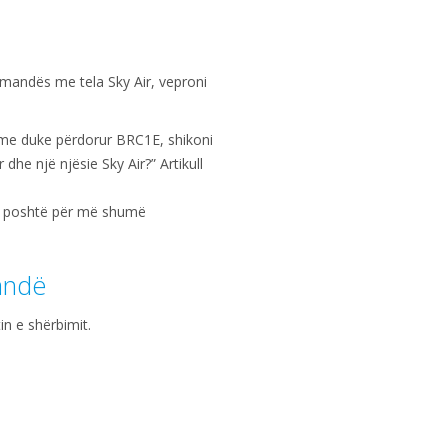
komandës me tela Sky Air, veproni
ime duke përdorur BRC1E, shikoni
dhe një njësie Sky Air?” Artikull
më poshtë për më shumë
mandë
n e shërbimit.