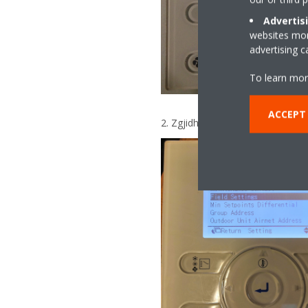
Advertis
websites more
advertising 
To learn mor
ACCEPT
2. Zgjidhni menynë "Field Settings