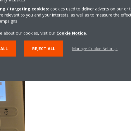
ing / targeting cookies:
cookies used to deliver adverts on our or t
 relevant to you and your interests, as well as to measure the effec
campaigns
e about our cookies, visit our
Cookie Notice
.
 ALL
REJECT ALL
Manage Cookie Settings
" (Cilësimet në terren).