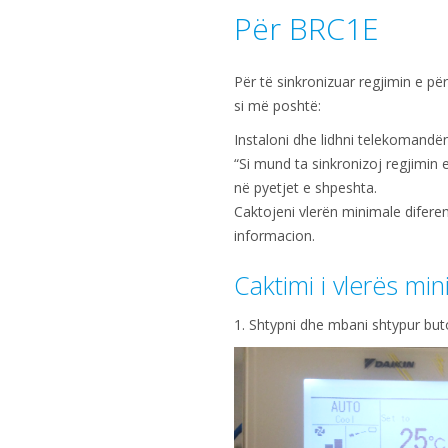
Për BRC1E
Për të sinkronizuar regjimin e pë
si më poshtë:
Instaloni dhe lidhni telekomandë
“Si mund ta sinkronizoj regjimin 
në pyetjet e shpeshta.
Caktojeni vlerën minimale difer
informacion.
Caktimi i vlerës mi
1. Shtypni dhe mbani shtypur but