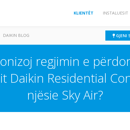
KLIENTËT
INSTALUESIT
DAIKIN BLOG
GJENI 
ronizoj regjimin e përdo
it Daikin Residential Con
njësie Sky Air?