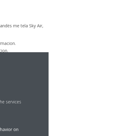
andës me tela Sky Air,
rmacion.
ion.
tetin e shërbimit.
he services
ehavior on