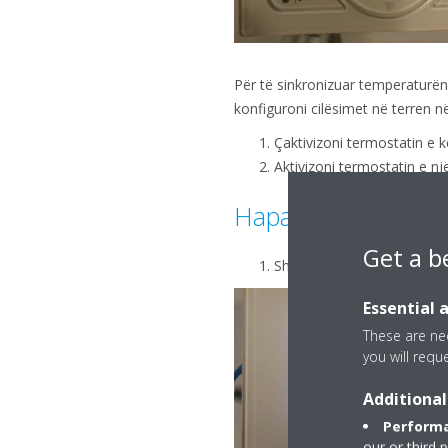
Për të sinkronizuar temperaturën
konfiguroni cilësimet në terren 
Çaktivizoni termostatin e 
Aktivizoni termostatin e 
Hapat në telekom
Get a b
Shtypni dhe mbani shtypur 
Essential 
These are nec
you will requ
Additional
Performa
our or third 