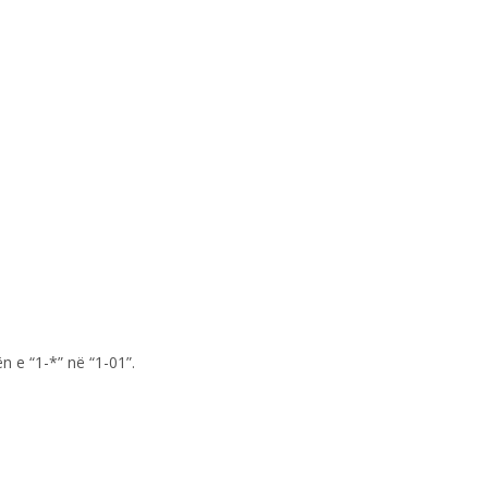
n e “1-*” në “1-01”.