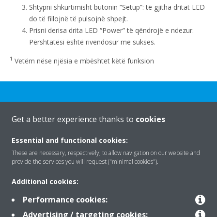
Shtypni shkurtimisht butonin “Setup”: të gjitha dritat LED
do të fillojnë të pulsojnë shpejt.
Prisni derisa drita LED “Power” të qëndrojë e ndezur.
Përshtatësi është rivendosur me sukses.
1
Vetëm nëse njësia e mbështet këtë funksion
Get a better experience thanks to
cookies
Rreth nesh
Essential and functional cookies:
These are necessary, respectively, to allow navigation on our website and
provide the services you will request ("minimal cookies").
Zgjidhje
Additional cookies:
Performance cookies:
Kontakti
Advertising / targeting cookies: