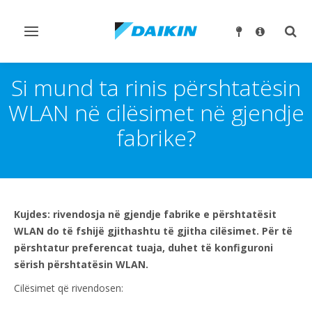
Ndrysho
Ndry
navigimin
kërk
Si mund ta rinis përshtatësin
WLAN në cilësimet në gjendje
fabrike?
Kujdes: rivendosja në gjendje fabrike e përshtatësit
WLAN do të fshijë gjithashtu të gjitha cilësimet. Për të
përshtatur preferencat tuaja, duhet të konfiguroni
sërish përshtatësin WLAN.
Cilësimet që rivendosen: