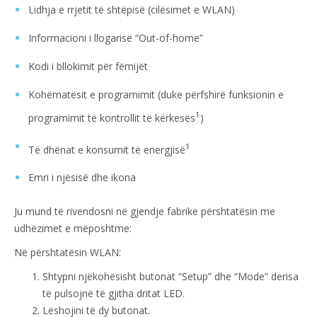
Lidhja e rrjetit të shtëpisë (cilësimet e WLAN)
Informacioni i llogarisë “Out-of-home”
Kodi i bllokimit për fëmijët
Kohëmatësit e programimit (duke përfshirë funksionin e
1
programimit të kontrollit të kërkesës
)
1
Të dhënat e konsumit të energjisë
Emri i njësisë dhe ikona
Ju mund të rivendosni në gjendje fabrike përshtatësin me
udhëzimet e mëposhtme:
Në përshtatësin WLAN:
Shtypni njëkohësisht butonat “Setup” dhe “Mode” derisa
të pulsojnë të gjitha dritat LED.
Lëshojini të dy butonat.