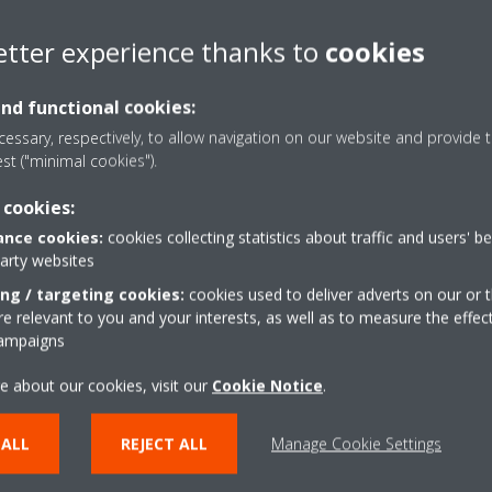
etter experience thanks to
cookies
and functional cookies:
essary, respectively, to allow navigation on our website and provide t
est ("minimal cookies").
 cookies:
nce cookies:
cookies collecting statistics about traffic and users' b
party websites
ing / targeting cookies:
cookies used to deliver adverts on our or t
 relevant to you and your interests, as well as to measure the effec
campaigns
e about our cookies, visit our
Cookie Notice
.
 ALL
REJECT ALL
Manage Cookie Settings