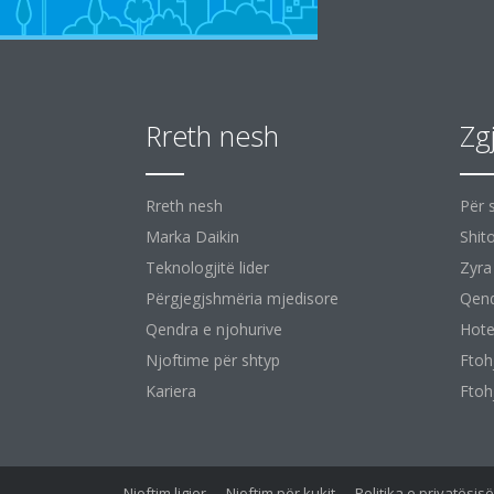
Rreth nesh
Zg
Rreth nesh
Për 
Marka Daikin
Shit
Teknologjitë lider
Zyra
Përgjegjshmëria mjedisore
Qend
Qendra e njohurive
Hote
Njoftime për shtyp
Ftoh
Kariera
Ftoh
Njoftim ligjor
Njoftim për kukit
Politika e privatësi