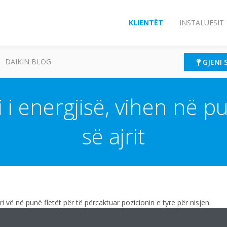
KLIENTËT
INSTALUESIT
DAIKIN BLOG
GJENI 
i i energjisë, vihen në pu
së ajrit
 vë në punë fletët për të përcaktuar pozicionin e tyre për nisjen.