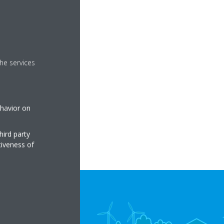
he services
ehavior on
hird party
tiveness of