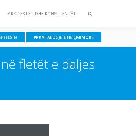
ARKITEKTËT DHE KONSULENTËT
Ndrysho
kërkimin
SHITËSIN
KATALOGJE DHE ÇMIMORE
në fletët e daljes