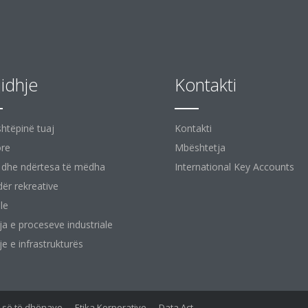
jidhje
Kontakti
shtëpinë tuaj
Kontakti
ore
Mbështetja
 dhe ndërtesa të mëdha
International Key Accounts
ër rekreative
le
ja e proceseve industriale
je e infrastrukturës
së së të dhënave
Etika Korporative
Data Act