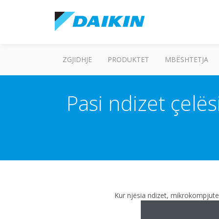
ZGJIDHJE
PRODUKTET
MBËSHTETJA
Pasi ndizet çelës
Kur njësia ndizet, mikrokompjuteri