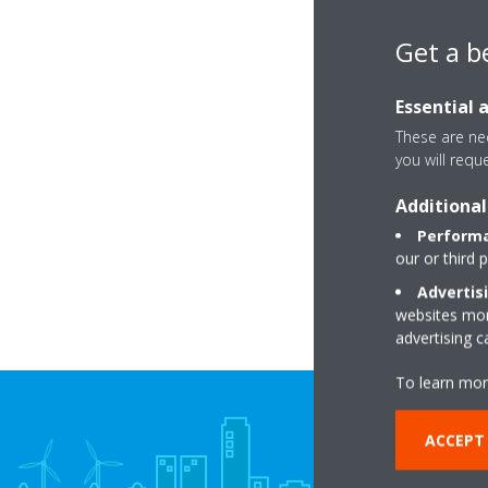
Get a b
Essential 
These are nec
you will requ
Additional
Performa
our or third 
Advertis
websites more
advertising 
To learn mor
ACCEPT