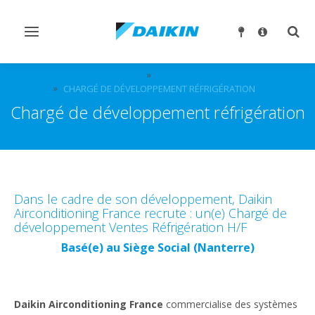
Ndrysho
Ndry
navigimin
kërk
KARRIERA
VACANCIES
CHARGÉ DE DÉVELOPPEMENT RÉFRIGÉRATION
Chargé de développement réfrigération
Dans le cadre de son développement, Daikin
Airconditioning France recrute : un(e) Chargé de
développement Ventes Réfrigération H/F
Basé(e) au Siège Social (Nanterre)
Daikin Airconditioning France
commercialise des systèmes