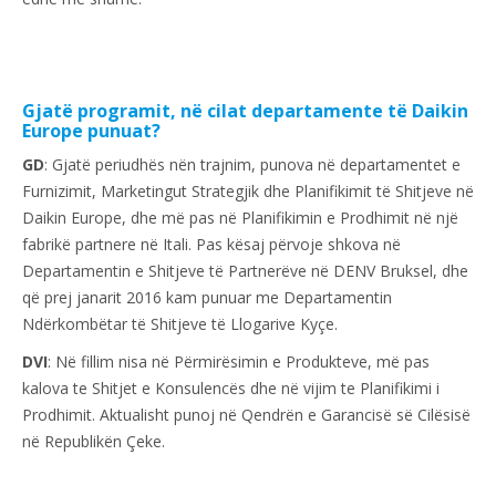
Gjatë programit, në cilat departamente të Daikin
Europe punuat?
GD
: Gjatë periudhës nën trajnim, punova në departamentet e
Furnizimit, Marketingut Strategjik dhe Planifikimit të Shitjeve në
Daikin Europe, dhe më pas në Planifikimin e Prodhimit në një
fabrikë partnere në Itali. Pas kësaj përvoje shkova në
Departamentin e Shitjeve të Partnerëve në DENV Bruksel, dhe
që prej janarit 2016 kam punuar me Departamentin
Ndërkombëtar të Shitjeve të Llogarive Kyçe.
DVI
: Në fillim nisa në Përmirësimin e Produkteve, më pas
kalova te Shitjet e Konsulencës dhe në vijim te Planifikimi i
Prodhimit. Aktualisht punoj në Qendrën e Garancisë së Cilësisë
në Republikën Çeke.