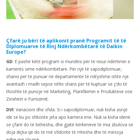
Çfarë ju bëri të aplikonit pranë Programit të të
Diplomuarve të Rinj Ndërkombëtarë të Daikin
Europe?
GD
: E pashë këtë program si mundësi për të nisur ndërtimin e
karrierës sime ndërkombëtare. Për një të sapodiplomuar,
shansi për të punuar në departamente të ndryshme ishte një
avantazh i madh sepse ishte shans për të kuptuar se ç’do të
thoshte të punoje në Marketing, Planifikimin e Produkteve ose
Zinxhirin e Furnizimit.
DVI
: Variacioni dhe sfida. Si i sapodiplomuar, nuk kisha asnjë
ide se ku po shkonte jeta apo karriera ime. Nuk ia kisha idenë
se çfarë do të bëhesha, dhe gjatë kërkimeve të mia zbulova se
doja diçka që do të më sfidonte të rritesha dhe të mësoja
edhe më shumë.