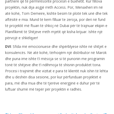
partnere që të përmirësonte procesin e buxhetit. Kur fillova
projektin, nuk dija asgjë rreth Access. Por, Menaxheri im në
atë kohë, Tom Demeire, kishte besim të plotë tek unë dhe tek
aftësitë e mia. Mund të kem filluar te zeroja, por deri në fund
të projektit më ftuan të shkoj në Dubai për të trajnuar ekipin e
Planifikimit të Shitjeve rreth mjetit që kisha krijuar. Ishte një
përvojë e shkëlqyer!
DVI
: Sfida më emocionuese dhe shpërblyese ishte në shitjet e
konsulencës. Në atë kohë, tërhoqëm një distributor në Marok
dhe puna ime ishte t’i mësoja se si të punonin me programin
tonë të shitjeve dhe t’i ndihmoja të shisnin produktet tona.
Procesi i trajnimit dhe vizitat e para të klientit nuk ishin të lehta
dhe u deshën disa sesione, por kur përfunduan projektet e
para, më dha mua dhe të tjerëve energjinë e duhur për të
luftuar shumë më tepër për projektin e radhës.