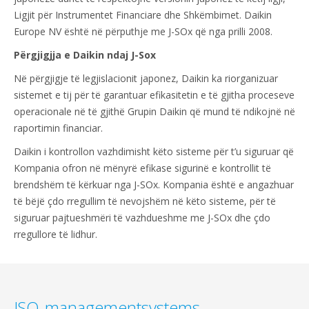
Ligjit për Instrumentet Financiare dhe Shkëmbimet. Daikin
Europe NV është në përputhje me J-SOx që nga prilli 2008.
Përgjigjja e Daikin ndaj J-Sox
Në përgjigje të legjislacionit japonez, Daikin ka riorganizuar
sistemet e tij për të garantuar efikasitetin e të gjitha proceseve
operacionale në të gjithë Grupin Daikin që mund të ndikojnë në
raportimin financiar.
Daikin i kontrollon vazhdimisht këto sisteme për t’u siguruar që
Kompania ofron në mënyrë efikase sigurinë e kontrollit të
brendshëm të kërkuar nga J-SOx. Kompania është e angazhuar
të bëjë çdo rregullim të nevojshëm në këto sisteme, për të
siguruar pajtueshmëri të vazhdueshme me J-SOx dhe çdo
rregullore të lidhur.
ISO-managementsystems