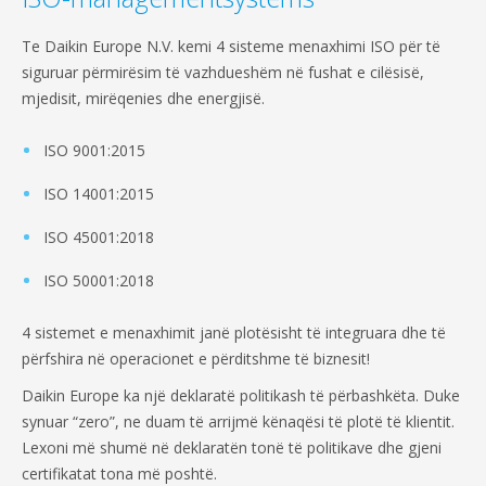
Te Daikin Europe N.V. kemi 4 sisteme menaxhimi ISO për të
siguruar përmirësim të vazhdueshëm në fushat e cilësisë,
mjedisit, mirëqenies dhe energjisë.
ISO 9001:2015
ISO 14001:2015
ISO 45001:2018
ISO 50001:2018
4 sistemet e menaxhimit janë plotësisht të integruara dhe të
përfshira në operacionet e përditshme të biznesit!
Daikin Europe ka një deklaratë politikash të përbashkëta. Duke
synuar “zero”, ne duam të arrijmë kënaqësi të plotë të klientit.
Lexoni më shumë në deklaratën tonë të politikave dhe gjeni
certifikatat tona më poshtë.