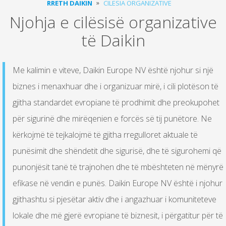
RRETH DAIKIN
CILËSIA ORGANIZATIVE
Njohja e cilësisë organizative
të Daikin
Me kalimin e viteve, Daikin Europe NV është njohur si një
biznes i menaxhuar dhe i organizuar mirë, i cili plotëson të
gjitha standardet evropiane të prodhimit dhe preokupohet
për sigurinë dhe mirëqenien e forcës së tij punëtore. Ne
kërkojmë të tejkalojmë të gjitha rregulloret aktuale të
punësimit dhe shëndetit dhe sigurisë, dhe të sigurohemi që
punonjësit tanë të trajnohen dhe të mbështeten në mënyrë
efikase në vendin e punës. Daikin Europe NV është i njohur
gjithashtu si pjesëtar aktiv dhe i angazhuar i komuniteteve
lokale dhe më gjerë evropiane të biznesit, i përgatitur për të