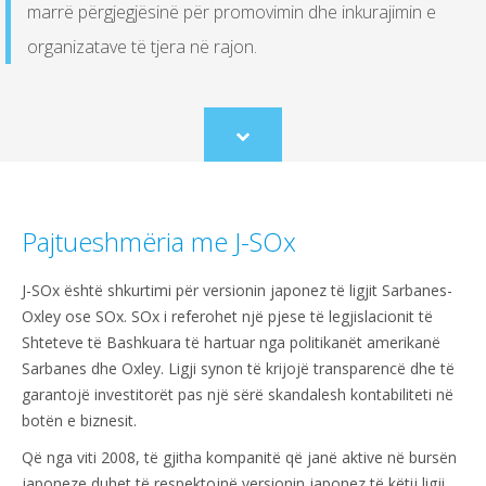
marrë përgjegjësinë për promovimin dhe inkurajimin e
organizatave të tjera në rajon.
Scroll
to
content
Pajtueshmëria me J-SOx
J-SOx është shkurtimi për versionin japonez të ligjit Sarbanes-
Oxley ose SOx. SOx i referohet një pjese të legjislacionit të
Shteteve të Bashkuara të hartuar nga politikanët amerikanë
Sarbanes dhe Oxley. Ligji synon të krijojë transparencë dhe të
garantojë investitorët pas një sërë skandalesh kontabiliteti në
botën e biznesit.
Që nga viti 2008, të gjitha kompanitë që janë aktive në bursën
japoneze duhet të respektojnë versionin japonez të këtij ligji,