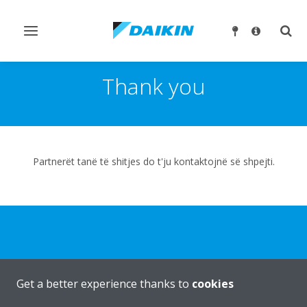
Ndrysho
Ndry
navigimin
kërk
Thank you
Partnerët tanë të shitjes do t'ju kontaktojnë së shpejti.
Get a better experience thanks to
cookies
Rreth nesh