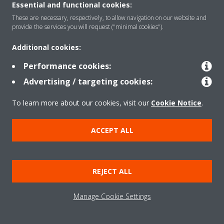
Essential and functional cookies:
These are necessary, respectively, to allow navigation on our website and
Zgjidhje
provide the services you will request ("minimal cookies").
Additional cookies:
Kontakti
Performance cookies:
Advertising / targeting cookies:
Produktet
To learn more about our cookies, visit our
Cookie Notice
.
ACCEPT ALL
Njoftim ligjor
Njoftim për kukit
Politika e privatësisë së të dhënave
Etika Korporative
Data Act
REJECT ALL
Manage Cookie Settings