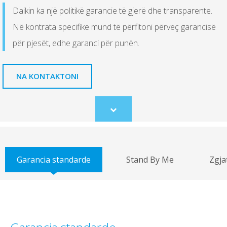
Daikin ka një politikë garancie të gjerë dhe transparente.
Në kontrata specifike mund të përfitoni përveç garancisë
për pjesët, edhe garanci për punën.
NA KONTAKTONI
Scroll
to
content
Garancia standarde
Stand By Me
Zgja