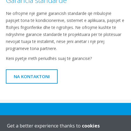
Garancia standarde
Ne ofrojmë një gamë garancish standarde që mbulojnë
pajisjet tona të kondicionerëve, sistemet e aplikuara, pajisjet e
ftohjes frigoriferike dhe të ngrohjes. Ne ofrojmë kushte të
ndryshme garancie standarde të projektuara për të plotësuar
nevojat tuaja të instalimit, nëse jeni anëtar i një prej
programeve tona partnere.
Keni pyetje rreth periudhës suaj të garancisë?
NA KONTAKTONI
Get a better experience thanks to
cookies