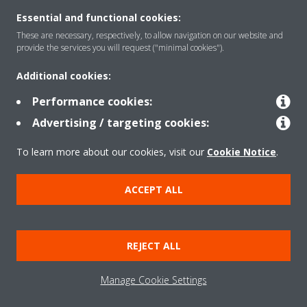
Rreth nesh
Essential and functional cookies:
These are necessary, respectively, to allow navigation on our website and
provide the services you will request ("minimal cookies").
Zgjidhje
Additional cookies:
Performance cookies:
Kontakti
Advertising / targeting cookies:
To learn more about our cookies, visit our
Cookie Notice
.
Produktet
ACCEPT ALL
Njoftim ligjor
Njoftim për kukit
REJECT ALL
Politika e privatësisë së të dhënave
Etika Korporative
Data Act
Manage Cookie Settings