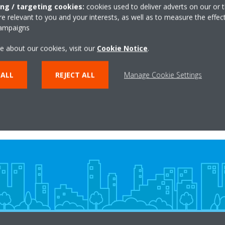
ing / targeting cookies:
cookies used to deliver adverts on our or t
umit disponohen në sasi të mëdha për një minimum prej 10 vitesh pas 
 relevant to you and your interests, as well as to measure the effec
sht dhe të hapur 24 orë në ditë, 7 ditë në javë, instaluesit mund të p
campaigns
që u nevojiten.
e about our cookies, visit our
Cookie Notice
.
ME INSTALUESIN TUAJ LOKAL PËR TË POROSITUR ÇDO KOMP
 ALL
REJECT ALL
Manage Cookie Settings