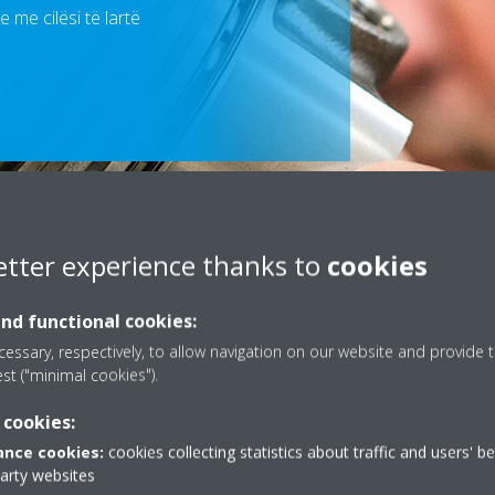
 me cilësi të lartë
etter experience thanks to
cookies
Scroll
to
content
and functional cookies:
essary, respectively, to allow navigation on our website and provide t
est ("minimal cookies").
cilëve mund t’u besoni
 cookies:
nce cookies:
cookies collecting statistics about traffic and users' b
ë zgjidhjen e Daikin janë me cilësi të lartë. Kjo do të thotë se në
party websites
ni i sigurt se instalimi do të ruajë efikasitetin dhe performancën e vet