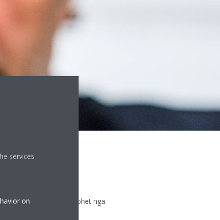
he services
ehavior on
se një komponent zëvendësohet nga
 maksimale.