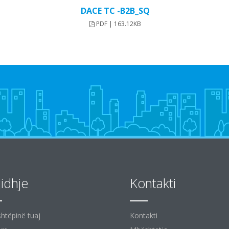
DACE TC -B2B_SQ
PDF | 163.12KB
jidhje
Kontakti
shtëpinë tuaj
Kontakti