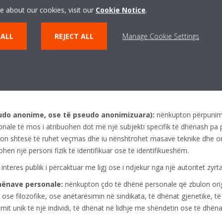
nale):
nënkupton çdo operacion ose grup operacionesh që kryhet mb
e about our cookies, visit our
Cookie Notice
.
 me mjete të automatizuara, të tilla si mbledhja, regjistrimi, organizi
, konsultimi, përdorimi, zbulimi me anë të transmetimit, shpërndarja 
 ALL
REJECT ALL
Manage Cookie Settings
e kombinimi, kufizimi, fshirja ose shkatërrimi.
 përpunimi të automatizuar të të dhënave tuaja personale që përbëhe
e të caktuara personale që lidhen me një individ, në veçanti për të a
shëndetin, preferencat personale, interesat, besueshmërinë, sjelljen,
do anonime, ose të pseudo anonimizuara):
nënkupton përpunimi
onale të mos i atribuohen dot më një subjekti specifik të dhënash pa 
on shtesë të ruhet veçmas dhe iu nënshtrohet masave teknike dhe org
hen një personi fizik të identifikuar ose të identifikueshëm.
nteres publik i përcaktuar me ligj ose i ndjekur nga një autoritet zyrta
hënave personale:
nënkupton çdo të dhënë personale që zbulon orig
e ose filozofike, ose anëtarësimin në sindikata, të dhënat gjenetike, t
imit unik të një individi, të dhënat në lidhje me shëndetin ose të dhën