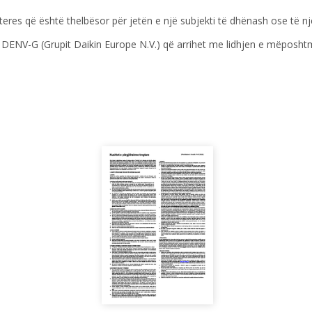
res që është thelbësor për jetën e një subjekti të dhënash ose të një i
DENV-G (Grupit Daikin Europe N.V.) që arrihet me lidhjen e mëposh