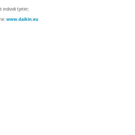
ndividi tjetër;
tme:
www.daikin.eu