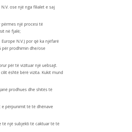
N.V. ose një nga filialet e saj
 përmes një procesi të
t në fjalë;
Europe N.V.) por që ka njëfarë
G për prodhimin dhe/ose
r për të vizituar një uebsajt.
cilit është bërë vizita. Kukit mund
janë prodhues dhe shitës të
t e përpunimit të të dhënave
 të një subjekti të caktuar të të