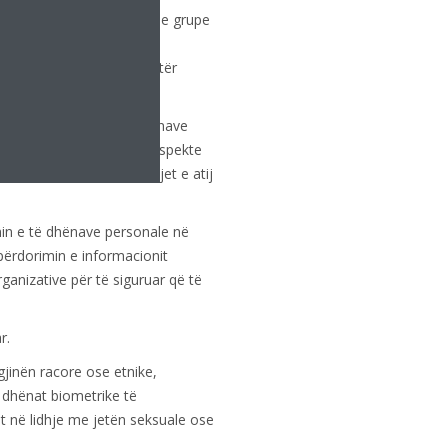
i të dhënat personale ose grupe
mi, strukturimi, ruajtja,
ose në ndonjë mënyrë tjetër
t nga përdorimi i të dhënave
nalizuar ose parashikuar aspekte
 vendndodhjen ose lëvizjet e atij
n e të dhënave personale në
përdorimin e informacionit
anizative për të siguruar që të
r.
jinën racore ose etnike,
ë dhënat biometrike të
at në lidhje me jetën seksuale ose