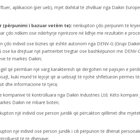
uer, aplikacion (për ueb), mjet dixhital të zhvilluar nga Daikin Europe 
 (përpunimi i bazuar vetëm te):
nënkupton çdo përpunim të kryer
r çdo ndikim ose ndërhyrje njerëzore në lidhje me rezultatin e procesi
 çdo individ ose biznes që është autonom nga DENV-G (Grupi Daikin 
-G ose ka drejtuar një partneritet tregtar ose bashkëpunon me DENV-
ve të markës Daikin;
ël që përmban një varg karakteresh që dërgohen në pajisjen e përdoru
bsajt, kuki mund të lejojë që ai uebsajt të njohë shfletuesin përmes të 
it dhe informacione të tjera;
 kompanive të kontrolluara nga Daikin Industries Ltd. Këto kompani 
arkës Daikin në mbarë botën;
upton një individ ose person juridik që përcakton qëllimet dhe mjete
pton një individ ose person juridik i cili përpunon të dhënat personale
rolluesit të të dhënave;