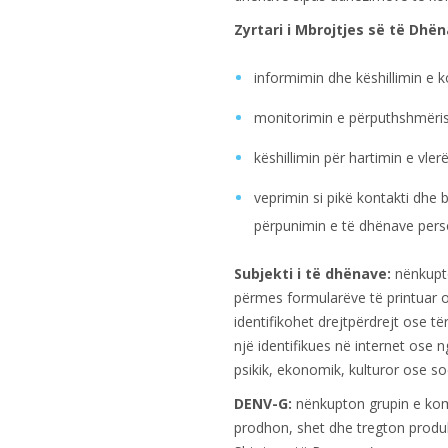
Zyrtari i Mbrojtjes së të Dhën
informimin dhe këshillimin e 
monitorimin e përputhshmëris
këshillimin për hartimin e vle
veprimin si pikë kontakti dhe
përpunimin e të dhënave pers
Subjekti i të dhënave:
nënkupton
përmes formularëve të printuar o
identifikohet drejtpërdrejt ose të
një identifikues në internet ose n
psikik, ekonomik, kulturor ose socia
DENV-G:
nënkupton grupin e komp
prodhon, shet dhe tregton produ