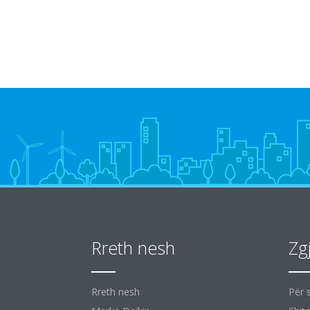
Rreth nesh
Zg
Rreth nesh
Për 