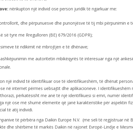
ave:
nënkupton një individ ose person juridik të ngarkuar me:
kontrollorit, dhe përpunuesve dhe punonjësve të tij mbi përpunimin e
ë së tyre me Rregulloren (BE) 679/2016 (GDPR);
rësimeve të ndikimit në mbrojtjen e të dhënave;
 bashkëpunimin me autoritetin mbikëqyrës të interesuar nga një anke
onale.
 një individ të identifikuar ose të identifikueshëm, të dhënat persona
se në internet përmes uebsajtit dhe aplikacioneve. I identifikueshëm
rthorazi, përkatësisht me anë të një identifikuesi si emri, numër ident
ga një ose më shumë elemente që janë karakteristike për aspektin fizik, 
l të atij individi.
anive të përbëra nga Daikin Europe N.V. (me seli të regjistruar në Bel
kte dhe shërbime të markës Daikin në rajonet Evropë-Lindje e Mesm