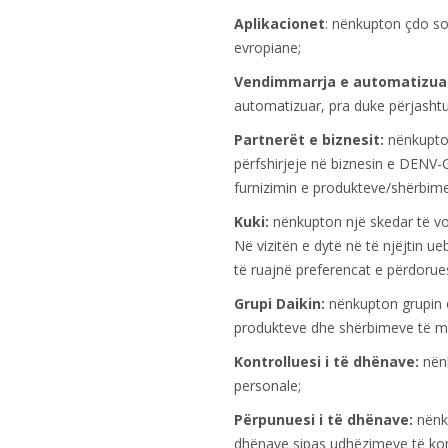
Aplikacionet
: nënkupton çdo soft
evropiane;
Vendimmarrja e automatizuar
automatizuar, pra duke përjashtua
Partnerët e biznesit:
nënkupton
përfshirjeje në biznesin e DENV
furnizimin e produkteve/shërbime
Kuki:
nënkupton një skedar të vog
Në vizitën e dytë në të njëjtin ue
të ruajnë preferencat e përdorues
Grupi Daikin:
nënkupton grupin e
produkteve dhe shërbimeve të m
Kontrolluesi i të dhënave:
nënk
personale;
Përpunuesi i të dhënave:
nënku
dhënave sipas udhëzimeve të kont