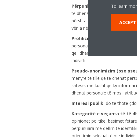
Përpunim (i të dhënave perso
To learn mor
të dhënash personale, qoftë ose jo
përshtatja ose ndryshimi, marrja
ACCEPT
vënia në dispozicion, përafrimi os
Profilizimi:
nënkupton një formë
personale për të vlerësuar aspekt
që lidhen me situatën ekonomike, 
individi.
Pseudo-anonimizim (ose pseu
mënyrë të tillë që të dhënat pers
shtesë, me kusht që ky informaci
dhënat personale të mos i atribuo
Interesi publik:
do të thotë çdo i
Kategoritë e veçanta të të d
opinionet politike, besimet fetar
përpunuara me qëllim të identifik
orientimin seksual të një individi;