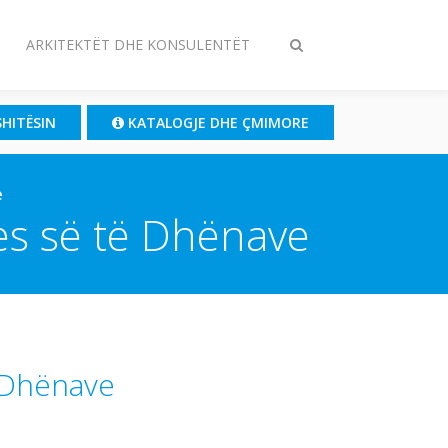
ARKITEKTËT DHE KONSULENTËT
Ndrysho
kërkimin
SHITËSIN
KATALOGJE DHE ÇMIMORE
e
jes së të Dhënave
ë Dhënave