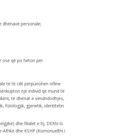
 të dhënave personale;
së ose që po heton për
le të të cilit përpunohen ofline
 nënkupton një individ që mund të
ifikimi, të dhënat e vendndodhjes,
fiziologjik, gjenetik, identitetin
gjikë) dhe filialet e tij. DENV-G
e-Afrikë dhe KSHP (Komonuelthi i