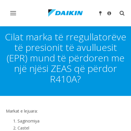
Ndrysho
Ndry
navigimin
kërk
Cilat marka të rregullatorëve
të presionit të avulluesit
(EPR) mund të përdoren me
një njësi ZEAS që përdor
R410A?
Markat e lejuara:
Saginomiya
Castel