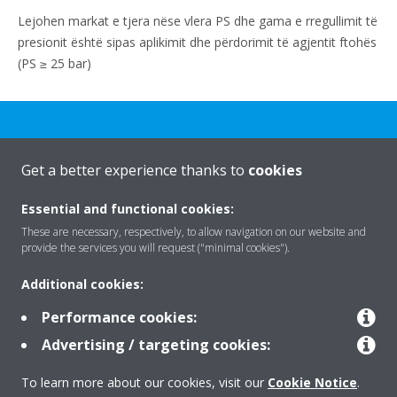
Lejohen markat e tjera nëse vlera PS dhe gama e rregullimit të
presionit është sipas aplikimit dhe përdorimit të agjentit ftohës
(PS ≥ 25 bar)
Get a better experience thanks to
cookies
Rreth nesh
Essential and functional cookies:
These are necessary, respectively, to allow navigation on our website and
provide the services you will request ("minimal cookies").
Zgjidhje
Additional cookies:
Performance cookies:
Kontakti
Advertising / targeting cookies:
To learn more about our cookies, visit our
Cookie Notice
.