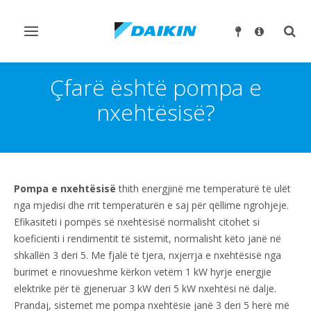
Ndrysho
Ndry
navigimin
kërk
Çfarë është pompa e
nxehtësisë?
Pompa e nxehtësisë
thith energjinë me temperaturë të ulët
nga mjedisi dhe rrit temperaturën e saj për qëllime ngrohjeje.
Efikasiteti i pompës së nxehtësisë normalisht citohet si
koeficienti i rendimentit të sistemit, normalisht këto janë në
shkallën 3 deri 5. Me fjalë të tjera, nxjerrja e nxehtësisë nga
burimet e rinovueshme kërkon vetëm 1 kW hyrje energjie
elektrike për të gjeneruar 3 kW deri 5 kW nxehtësi në dalje.
Prandaj, sistemet me pompa nxehtësie janë 3 deri 5 herë më