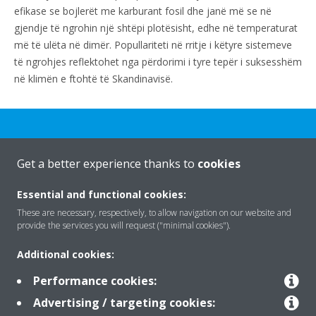
efikase se bojlerët me karburant fosil dhe janë më se në
gjendje të ngrohin një shtëpi plotësisht, edhe në temperaturat
më të ulëta në dimër. Popullariteti në rritje i këtyre sistemeve
të ngrohjes reflektohet nga përdorimi i tyre tepër i suksesshëm
në klimën e ftohtë të Skandinavisë.
Get a better experience thanks to
cookies
Rreth nesh
Essential and functional cookies:
These are necessary, respectively, to allow navigation on our website and
provide the services you will request ("minimal cookies").
Zgjidhje
Additional cookies:
Performance cookies:
Kontakti
Advertising / targeting cookies: