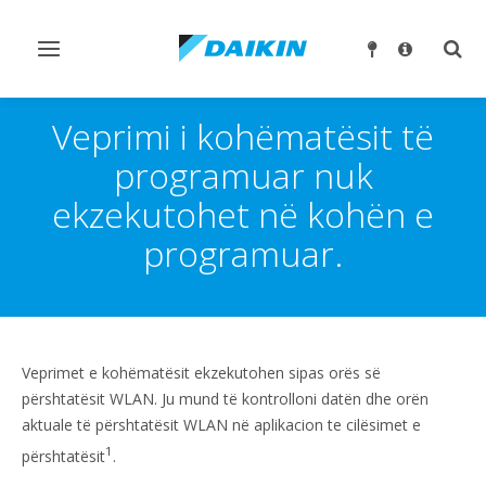
Ndrysho
Ndry
navigimin
kërk
Veprimi i kohëmatësit të
programuar nuk
ekzekutohet në kohën e
programuar.
Veprimet e kohëmatësit ekzekutohen sipas orës së
përshtatësit WLAN. Ju mund të kontrolloni datën dhe orën
aktuale të përshtatësit WLAN në aplikacion te cilësimet e
1
përshtatësit
.