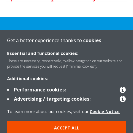
Get a better experience thanks to
cookies
Rreth nesh
Essential and functional cookies:
These are necessary, respectively, to allow navigation on our website and
provide the services you will request ("minimal cookies").
Zgjidhje
Additional cookies:
Performance cookies:
Kontakti
Advertising / targeting cookies:
To learn more about our cookies, visit our
Cookie Notice
.
Produktet
ACCEPT ALL