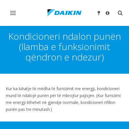
Ndrysho
Ndry
navigimin
kërk
Kondicioneri ndalon punën
(llamba e funksionimit
qëndron e ndezur)
Kur ka luhatje të mëdha të furnizimit me energji, kondicioneri
mund të ndalojë punën për të mbrojtur pajisjen. (Kur furnizimi
me energji kthehet në gjendje normale, kondicioneri rifillon
punën pas tre minutash.)