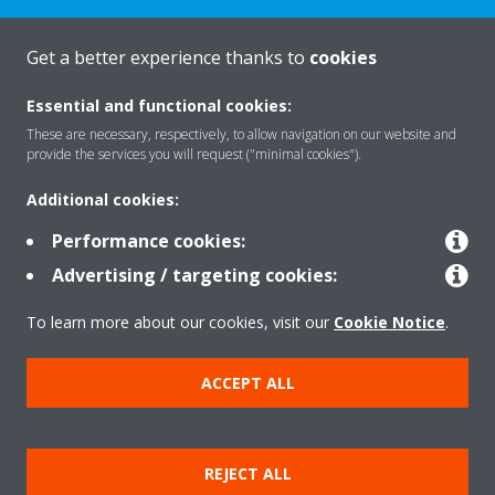
Get a better experience thanks to
cookies
Rreth nesh
Essential and functional cookies:
These are necessary, respectively, to allow navigation on our website and
provide the services you will request ("minimal cookies").
Zgjidhje
Additional cookies:
Performance cookies:
Kontakti
Advertising / targeting cookies:
To learn more about our cookies, visit our
Cookie Notice
.
Produktet
ACCEPT ALL
Njoftim ligjor
Njoftim për kukit
REJECT ALL
Politika e privatësisë së të dhënave
Etika Korporative
Data Act